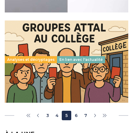
Lire la suite →
Analyses et décryptages
En lien avec l'actualité
Groupes Attal : le coup de grâce porté par
l’inspection générale
18 juin 2025
-
Lire la suite →
3
4
5
6
7