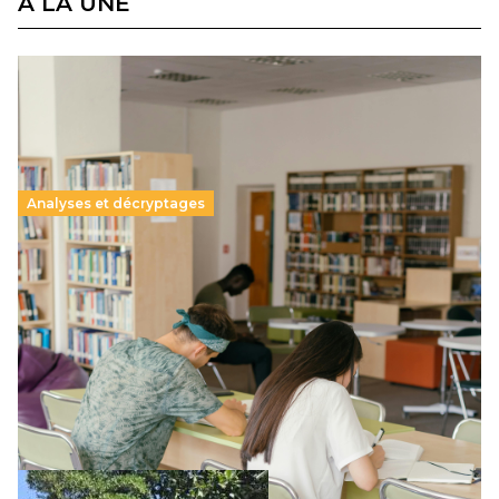
À LA UNE
Analyses et décryptages
Supérieur privé : une dérive qui met à mal la
promesse républicaine
11 juillet 2026
-
National
Le projet de loi sur la régulation de l’enseignement
supérieur privé met en lumière l’amplification d’un système
qui relègue l’acte pédagogique au superfétatoire, voire à…
Lire la suite →