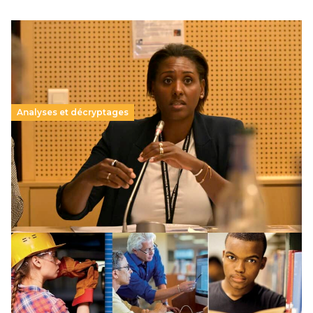
Analyses et décryptages
Temps de l’enfant : la convention citoyenne
précise les axes de débat
22 août 2025
-
Lire la suite →