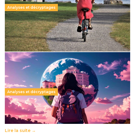
Analyses et décryptages
Retraite progressive accessible à partir de 60 ans
4 septembre 2025
-
Lire la suite →
Analyses et décryptages
L’accueil d’étudiants étrangers, fondement d’une
diplomatie de la connaissance
23 août 2025
-
Lire la suite →