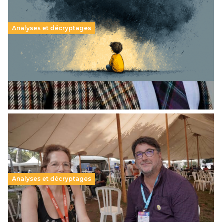
Analyses et décryptages
Santé mentale des enfants : un rapport utile qui
laisse des angles morts
17 septembre 2025
-
Lire la suite →
Analyses et décryptages
« L’attention, un pari sur l’avenir »
9 septembre 2025
-