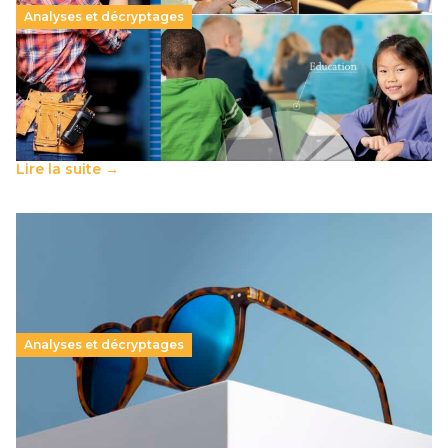
Analyses et décryptages
Débat sur le calendrier : Au regard des différents
systèmes éducatifs, ce n’est pas la quantité
d’éducation qui fait la différence
30 juin 2025
-
Lire la suite →
Analyses et décryptages
Congés annuels : de nouvelles règles pour le
report et l’indemnisation
24 juin 2025
-