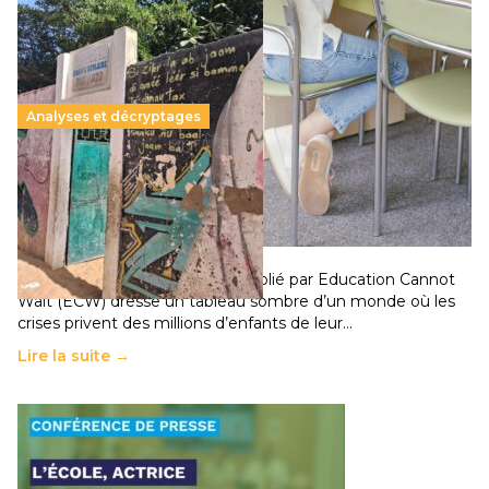
Analyses et décryptages
258 millions d’enfants victimes de la guerre, des
chocs climatiques et des déplacements de
population
11 juillet 2026
-
National
Un nouveau rapport mondial publié par Education Cannot
Wait (ECW) dresse un tableau sombre d’un monde où les
crises privent des millions d’enfants de leur…
Lire la suite →