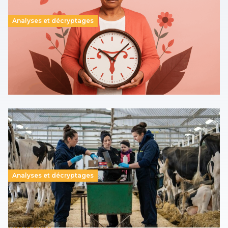
Analyses et décryptages
Ménopause : le Sénat reconnaît le rôle moteur de
l’UNSA Éducation
24 septembre 2025
-
Lire la suite →
Analyses et décryptages
Quand le Sup agricole innove
23 septembre 2025
-