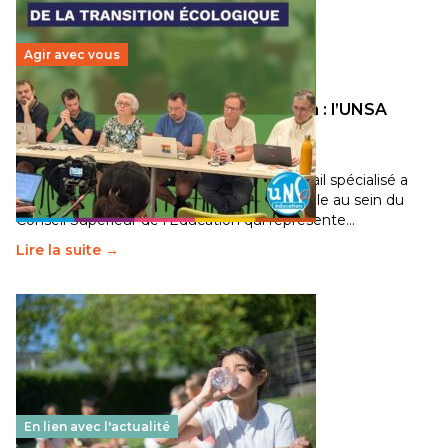
Agir avec vous
Transition écologique de l’éducation : l’UNSA
Éducation fait bouger les lignes
30 juin 2026
-
National
Pendant plusieurs mois, un groupe de travail spécialisé a
travaillé sur la transition écologique de l’Ecole au sein du
Conseil Supérieur de l’Éducation qui représente…
Lire la suite →
En lien avec l'actualité