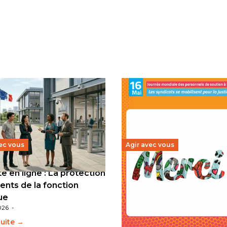
ec vous
Agir avec vous
e en ligne : La protection
L’internationale de l’édu
ents de la fonction
mobilisée pour la journé
ue
mondiale des personnels
026
-
soutien à l’éducation
11 mai 2026
-
suite →