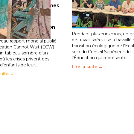
llions d’enfants victimes
Transition écologique de
guerre, des chocs
l’éducation : l’UNSA Éduc
iques et des
fait bouger les lignes
30 juin 2026
-
National
ements de population
2026
-
National
Pendant plusieurs mois, un g
de travail spécialisé a travaillé 
eau rapport mondial publié
transition écologique de l’Eco
cation Cannot Wait (ECW)
sein du Conseil Supérieur de
un tableau sombre d’un
l’Éducation qui représente…
ù les crises privent des
 d’enfants de leur…
Lire la suite →
suite →