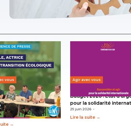
ec vous
Agir avec vous
tion écologique de
Budget 2026 : État d’ur
ation : l’UNSA Éducation
pour la solidarité interna
29 juin 2026
-
uger les lignes
026
-
Lire la suite →
suite →