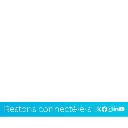
Restons connecté⋅e⋅s !