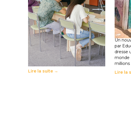
Supérieur privé : une dérive qui
258 mi
met à mal la promesse
de la 
républicaine
climat
11 juillet 2026
-
National
déplac
11 juillet 
Le projet de loi sur la régulation de
l’enseignement supérieur privé met
Un nouv
en lumière l’amplification d’un
par Edu
système qui relègue l’acte
dresse 
pédagogique au superfétatoire, voire
monde o
à…
millions
Lire la suite →
Lire la 