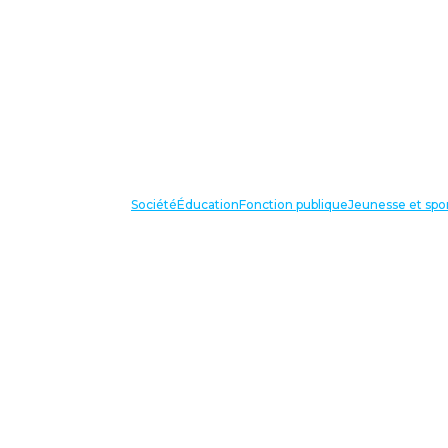
Société
Éducation
Fonction publique
Jeunesse et spo
VOS IN
87 bis avenue Georges Gosnat
94853 Ivry sur Seine Cedex
Tél:
01 56 20 29 50