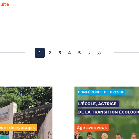
suite →
1
2
3
4
5
es et décryptages
Agir avec vous