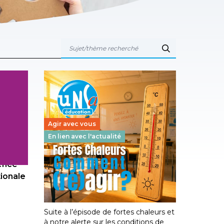
Agir avec vous
En lien avec l'actualité
gence
Canicule : personnels de
tionale
l’académie de GRENOBLE,
faites remonter vos situations
23 juin 2026
-
AUVERGNE-RHÔNE-ALPES
Suite à l’épisode de fortes chaleurs et
à notre alerte sur les conditions de