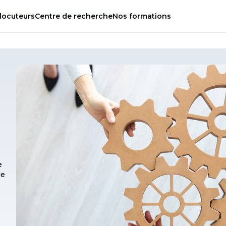
locuteurs
Centre
de
recherche
Nos
formations
e
de