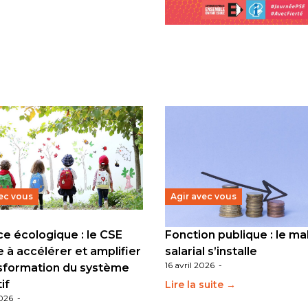
Lire la suite →
ec vous
Agir avec vous
e écologique : le CSE
Fonction publique : le ma
e à accélérer et amplifier
salarial s’installe
16 avril 2026
-
nsformation du système
if
Lire la suite →
2026
-