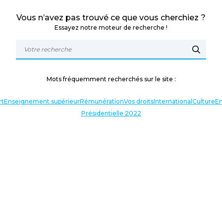
Vous n’avez pas trouvé ce que vous cherchiez ?
Essayez notre moteur de recherche !
Mots fréquemment recherchés sur le site :
rt
Enseignement supérieur
Rémunération
Vos droits
International
Culture
En
Présidentielle 2022
TERLOCUTEURS
NOS THÉMATIQUES
En lien avec l’actualité
Nos expressions
Agir avec vous
Analyses et décryptages