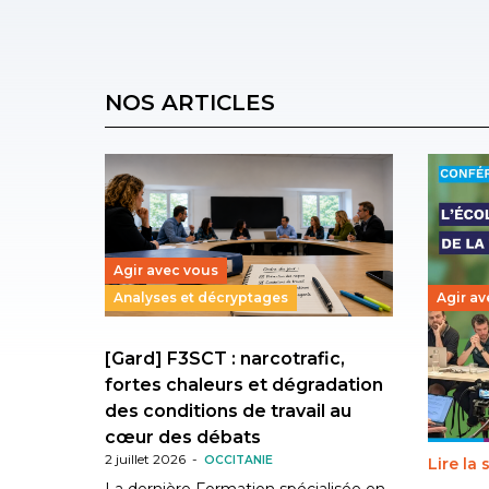
NOS ARTICLES
Agir avec vous
Analyses et décryptages
Agir av
[Gard] F3SCT : narcotrafic,
Transi
fortes chaleurs et dégradation
l’éduc
des conditions de travail au
fait bo
30 juin 2
cœur des débats
2 juillet 2026
-
OCCITANIE
Lire la 