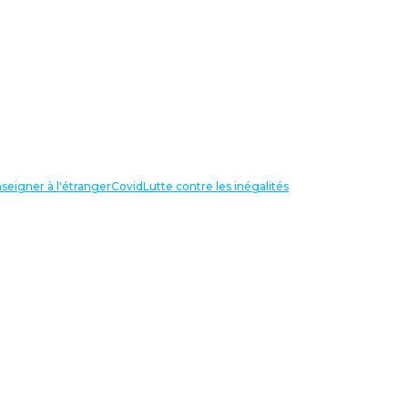
seigner à l'étranger
Covid
Lutte contre les inégalités
LIENS UTILES
NOS RECHERCHES
Centre Henri Aigueperse
INTERNATIONAL
Partir travailler à l’étranger
Internationale de l’éducation