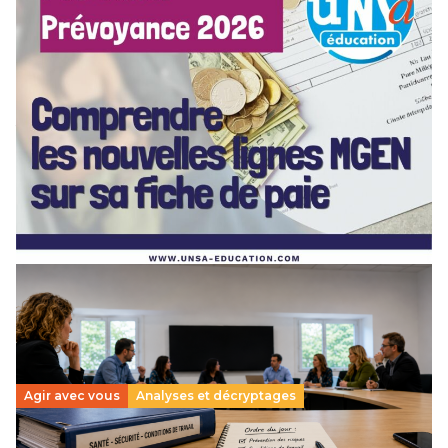
[POITIERS] PSC Santé : ces nouvelles lignes MGEN
sur votre fiche de paie — on vous explique tout en
webinaire !
3 juillet 2026
–
NOUVELLE-AQUITAINE
Depuis mai 2026, de nouvelles lignes sont apparues sur vos
bulletins de paie : MGEN part forfaitaire, part solidaire,
action sociale, aide aux retraités… Difficile…
Lire la suite →
Agir avec vous
Analyses et décryptages