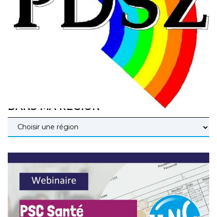
éducatives, aussi !
25 juin 2026
–
National
En Hongrie, le conservateur Peter Magyar et son parti
Tisza "Respect et liberté" ont remporté une large victoire,
contre le premier ministre sortant, Viktor Orban,…
Lire la suite →
+ D’ACTUALITÉS NATIONALES
DANS MA RÉGION