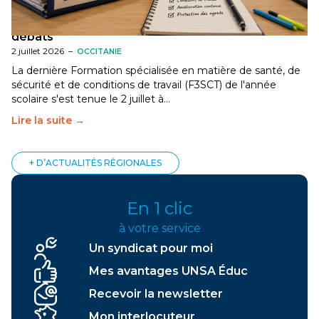
[Gard] F3SCT : narcotrafic, fortes chaleurs et
dégradation des conditions de travail au cœur des
débats
2 juillet 2026
–
OCCITANIE
La dernière Formation spécialisée en matière de santé, de
sécurité et de conditions de travail (F3SCT) de l'année
scolaire s'est tenue le 2 juillet à…
Lire la suite →
+ D’ACTUALITÉS RÉGIONALES
En 1 clic
à votre service
Un syndicat pour moi
Mes avantages UNSA Éduc
Recevoir la newsletter
Mon interlocuteur