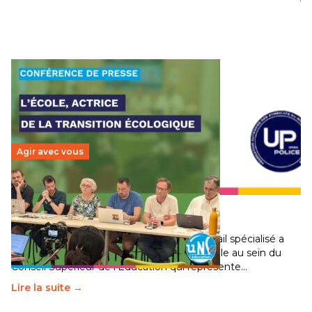
crises privent des millions d’enfants de leur…
phénomène de
Lire la suite →
société qui exige
un sursaut collectif
LIRE L’ARTICLE »
Agir avec vous
Transition écologique de l’éducation : l’UNSA
Éducation fait bouger les lignes
30 juin 2026
–
National
Pendant plusieurs mois, un groupe de travail spécialisé a
travaillé sur la transition écologique de l’Ecole au sein du
Conseil Supérieur de l’Éducation qui représente…
Lire la suite →