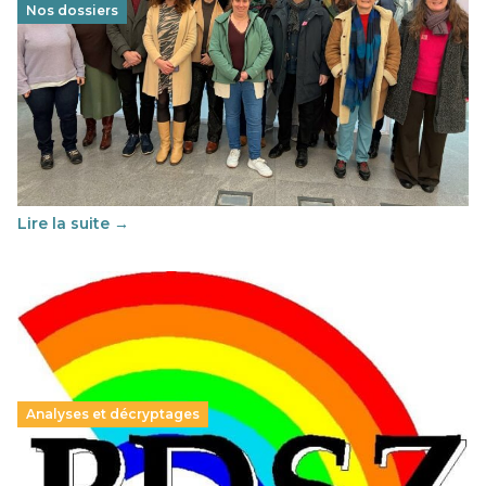
Nos dossiers
Éducation au vivre-ensemble : un échange croisé
franco-espagnol pour changer d’approche
29 juin 2026
–
National
Cette année, l'UNSA Éducation a mené un projet Erasmus
soutenu par l'union Européenne et centré sur l'éducation
au vivre-ensemble : quelles différences entre la France…
Lire la suite →
Analyses et décryptages
Hongrie : du changement pour les politiques