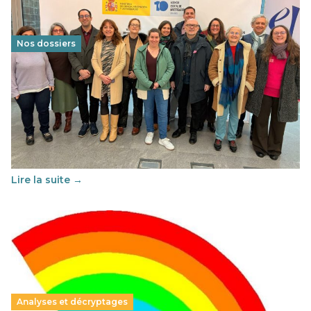
Nos dossiers
Éducation au vivre-ensemble : un échange croisé
franco-espagnol pour changer d’approche
29 juin 2026
-
National
Cette année, l'UNSA Éducation a mené un projet Erasmus
soutenu par l'union Européenne et centré sur l'éducation
au vivre-ensemble : quelles différences entre la France…
Lire la suite →
Analyses et décryptages