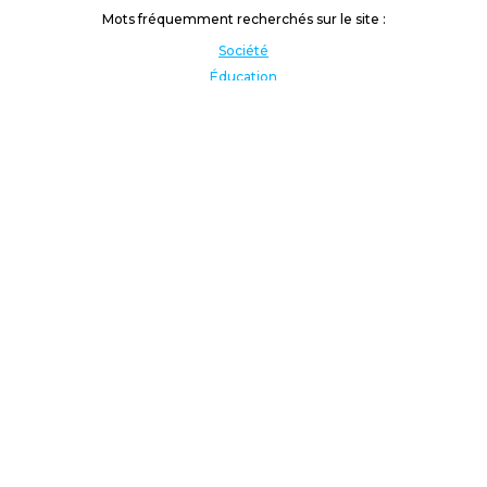
Mots fréquemment recherchés sur le site :
Société
Éducation
Fonction publique
Jeunesse et sport
Enseignement supérieur
Rémunération
Vos droits
International
Culture
Enseigner à l'étranger
Covid
Lutte contre les inégalités
Présidentielle 2022