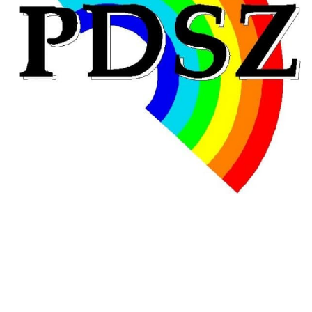
Hongrie : du changement pour les politiques
éducatives, aussi !
25 juin 2026
-
National
En Hongrie, le conservateur Peter Magyar et son parti
Tisza "Respect et liberté" ont remporté une large victoire,
contre le premier ministre sortant, Viktor Orban,…
Lire la suite →
+ D’ACTUALITÉS NATIONALES