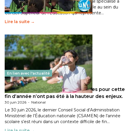
Pendant plusieurs mois, un groupe de travail spécialisé a
travaillé sur la transition écologique de l’Ecole au sein du
Conseil Supérieur de l’Éducation qui représente…
Lire la suite →
En lien avec l'actualité
Les décisions ministérielles attendues pour cette
fin d’année n’ont pas été à la hauteur des enjeux.
30 juin 2026
-
National
Le 30 juin 2026, le dernier Conseil Social d’Administration
Ministériel de l’Éducation nationale (CSAMEN) de l'année
scolaire s’est réuni dans un contexte difficile de fin…
Lire la suite →