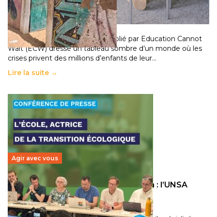
chocs climatiques et des déplacements de
population
11 juillet 2026
-
National
Un nouveau rapport mondial publié par Education Cannot
Wait (ECW) dresse un tableau sombre d’un monde où les
crises privent des millions d’enfants de leur…
Lire la suite →
Agir avec vous
Transition écologique de l’éducation : l’UNSA
Éducation fait bouger les lignes
30 juin 2026
-
National