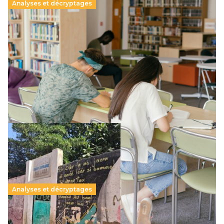
Analyses et décryptages
Supérieur privé : une dérive qui met à mal la
promesse républicaine
11 juillet 2026
-
National
Le projet de loi sur la régulation de l’enseignement
supérieur privé met en lumière l’amplification d’un système
qui relègue l’acte pédagogique au superfétatoire, voire à…
Lire la suite →
Analyses et décryptages
258 millions d’enfants victimes de la guerre, des