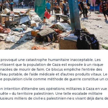
 a provoqué une catastrophe humanitaire inacceptable.
Les
vertissent que la population de Gaza est exposée à un risque
nacées de mourir de faim. Ce blocus empêche l’entrée des
eau potable, de l’aide médicale et d’autres produits vitaux. Le
r une population civile comme méthode de guerre constitue un c
n intention d’étendre ses opérations militaires à Gaza en vue
ête » du territoire palestinien. Une telle escalade militaire
ieurs milliers de civil·e·s palestinien·ne·s vivant déjà dans d