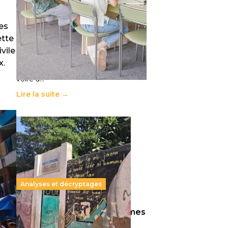
républicaine
11 juillet 2026
-
National
des
Le projet de loi sur la régulation de
ette
l’enseignement supérieur privé met
en lumière l’amplification d’un
vile
système qui relègue l’acte
x.
pédagogique au superfétatoire,
voire à…
Lire la suite →
Analyses et décryptages
258 millions d’enfants victimes
de la guerre, des chocs