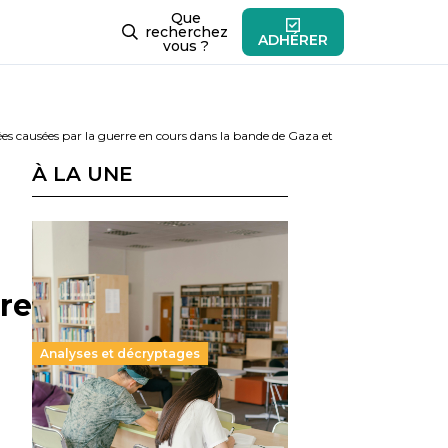
Que
recherchez
ADHÉRER
vous ?
ées causées par la guerre en cours dans la bande de Gaza et
À LA UNE
re
Analyses et décryptages
Supérieur privé : une dérive
qui met à mal la promesse