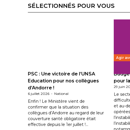
SÉLECTIONNÉS POUR VOUS
Agir av
PSC : Une victoire de l’UNSA
Budget
Education pour nos collègues
pour la
29 juin 2
d’Andorre !
6 juillet 2026
-
National
Le sect
difficul
Enfin ! Le Ministère vient de
et au-d
confirmer que la situation des
opérées
collègues d’Andorre au regard de leur
l’instab
couverture santé obligatoire était
l’instabi
effective depuis le 1er juillet !…
notam