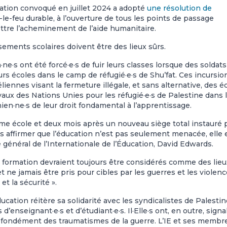
cation convoqué en juillet 2024 a adopté
une résolution de
le-feu durable, à l’ouverture de tous les points de passage
ettre l’acheminement de l’aide humanitaire.
sements scolaires doivent être des lieux sûrs.
ne·s ont été forcé·e·s de fuir leurs classes lorsque des soldats
urs écoles dans le camp de réfugié·e·s de Shu’fat. Ces incursio
liennes visant la fermeture illégale, et sans alternative, des é
aux des Nations Unies pour les réfugié·e·s de Palestine dans 
nien·ne·s de leur droit fondamental à l’apprentissage.
ème école et deux mois après un nouveau siège total instauré 
s affirmer que l’éducation n’est pas seulement menacée, elle 
e général de l’Internationale de l’Éducation, David Edwards.
 de formation devraient toujours être considérés comme des lieu
t ne jamais être pris pour cibles par les guerres et les violenc
et la sécurité ».
ducation réitère sa solidarité avec les syndicalistes de Palesti
d’enseignant·e·s et d’étudiant·e·s. Il·Elle·s ont, en outre, signa
profondément des traumatismes de la guerre. L’IE et ses membr