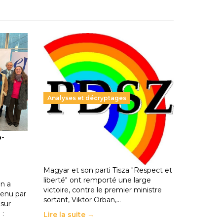
Analyses et décryptages
ble :
Hongrie : du changement pour
o-
les politiques éducatives, aussi !
25 juin 2026
-
National
En Hongrie, le conservateur Peter
Magyar et son parti Tisza "Respect et
liberté" ont remporté une large
n a
victoire, contre le premier ministre
enu par
sortant, Viktor Orban,…
 sur
 :
Lire la suite →