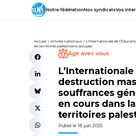
Notre
fédération
Nos
syndicats
Vos
inter
Accueil
>
Articles nationaux
>
L’Internationale de l’Éducati
les territoires palestiniens occupés
Agir avec vous
L’Internationale
destruction mas
souffrances géné
en cours dans la
territoires pale
Publié le 18 juin 2025