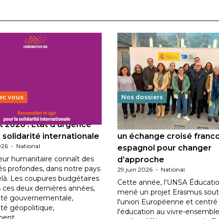
ec vous
Nos dossiers
 2026 : État d’urgence
Éducation au vivre-ensem
 solidarité internationale
un échange croisé franc
026
-
National
espagnol pour changer
eur humanitaire connaît des
d’approche
tés profondes, dans notre pays
29 juin 2026
-
National
elà. Les coupures budgétaires
Cette année, l'UNSA Éducatio
 ces deux dernières années,
mené un projet Erasmus sout
ilité gouvernementale,
l'union Européenne et centré
lité géopolitique,
l'éducation au vivre-ensemble
ment…