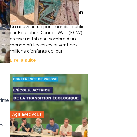
climatiques et des
déplacements de population
11 juillet 2026
-
National
Un nouveau rapport mondial publié
par Education Cannot Wait (ECW)
dresse un tableau sombre d’un
monde où les crises privent des
millions d’enfants de leur…
Lire la suite →
rime
Agir avec vous
es
Transition écologique de