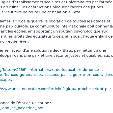
es d’établissements scolaires et universitaires par l’armée
ves en ruine. Ces destructions bloquent l’accès des jeunes
la vie future de toute une génération à Gaza.
mer la fin de la guerre, la libération de tou·te·s les otages et l
une paix durable. La communauté internationale doit donner la
isant les écoles, en apportant un soutien psychologique aux
sant les droits des éducateur·trice·s, afin que chaque enfant de
ndir et de rêver.
der en faveur d’une solution à deux États, permettant à une
lopper dans une paix et une sécurité justes et durables, aux 
g/fr/item/29881:linternationale-de-leducation-denonce-la-
uffrances-generalisees-causees-par-la-guerre-en-cours-dans
occupes
//www.unsa-education.com/article-/agir-au-proche-orient-par-
ance de l’état de Palestine :
_letat_de_palestine_loc/