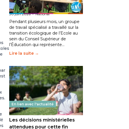
l’éducation : l’UNSA Éducation
fait bouger les lignes
30 juin 2026
-
National
Pendant plusieurs mois, un groupe
de travail spécialisé a travaillé sur la
transition écologique de l’Ecole au
sein du Conseil Supérieur de
ns
l’Éducation qui représente…
coles
Lire la suite →
le
par
est
x
es.
En lien avec l'actualité
ne
lé
Les décisions ministérielles
es
attendues pour cette fin