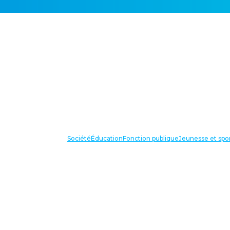
Société
Éducation
Fonction publique
Jeunesse et spo
VOS IN