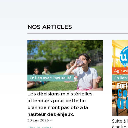
NOS ARTICLES
Agir av
En lien avec l'actualité
En lien
Les décisions ministérielles
Canicu
attendues pour cette fin
l’aca
d’année n’ont pas été à la
faites
23 juin 2
hauteur des enjeux.
30 juin 2026
-
Suite à 
à notre 