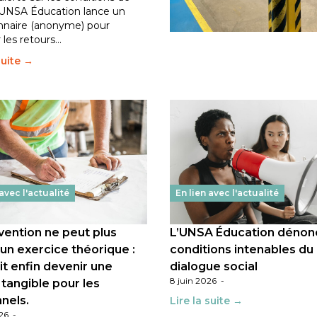
 l’UNSA Éducation lance un
Lire la suite →
nnaire (anonyme) pour
r les retours…
suite →
 avec l'actualité
En lien avec l'actualité
vention ne peut plus
L’UNSA Éducation dénon
 un exercice théorique :
conditions intenables du
it enfin devenir une
dialogue social
8 juin 2026
-
 tangible pour les
nels.
Lire la suite →
026
-