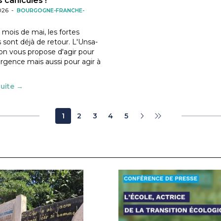
 canicules !
026
-
BOURGOGNE-FRANCHE-
 mois de mai, les fortes
 sont déjà de retour. L'Unsa-
on vous propose d'agir pour
urgence mais aussi pour agir à
suite →
1
2
3
4
5