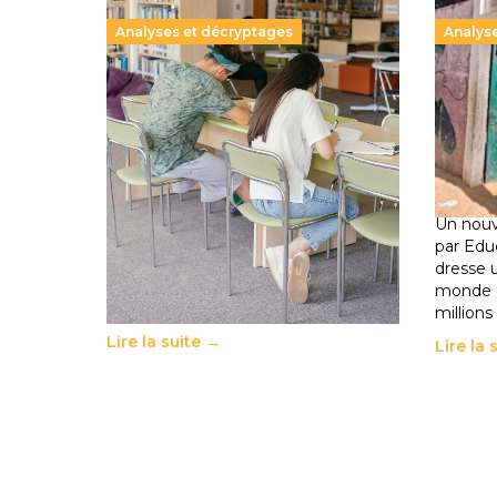
Analyses et décryptages
Analys
Supérieur privé : une dérive qui
258 mi
met à mal la promesse
de la 
républicaine
climat
11 juillet 2026
-
National
déplac
11 juillet 
Le projet de loi sur la régulation de
l’enseignement supérieur privé met
Un nouv
en lumière l’amplification d’un
par Edu
système qui relègue l’acte
dresse 
pédagogique au superfétatoire, voire
monde o
à…
millions
Lire la suite →
Lire la 