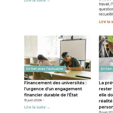
Lire la suite →
travail,
questio
recueilli
Lire la 
En lien avec l'actualité
En lien
Financement des universités :
La pré
l’urgence d’un engagement
rester
financier durable de l’État
elle do
19 juin 2026
-
réalité
person
Lire la suite →
15 juin 2