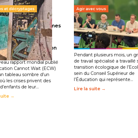
es et décryptages
Agir avec vous
llions d’enfants victimes
Transition écologique de
guerre, des chocs
l’éducation : l’UNSA Éduc
iques et des
fait bouger les lignes
30 juin 2026
-
National
ements de population
2026
-
National
Pendant plusieurs mois, un g
de travail spécialisé a travaillé 
eau rapport mondial publié
transition écologique de l’Eco
cation Cannot Wait (ECW)
sein du Conseil Supérieur de
un tableau sombre d’un
l’Éducation qui représente…
ù les crises privent des
 d’enfants de leur…
Lire la suite →
suite →