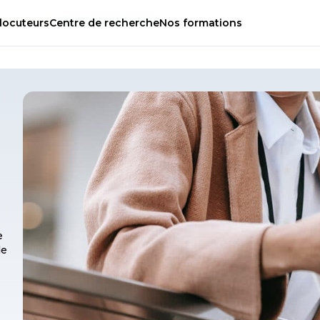
locuteurs
Centre
de
recherche
Nos
formations
e
de