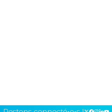
Restons connecté⋅e⋅s !