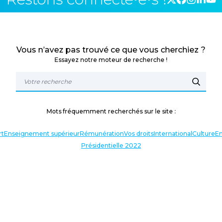
Vous n’avez pas trouvé ce que vous cherchiez ?
Essayez notre moteur de recherche !
Mots fréquemment recherchés sur le site :
rt
Enseignement supérieur
Rémunération
Vos droits
International
Culture
En
Présidentielle 2022
TERLOCUTEURS
NOS THÉMATIQUES
En lien avec l’actualité