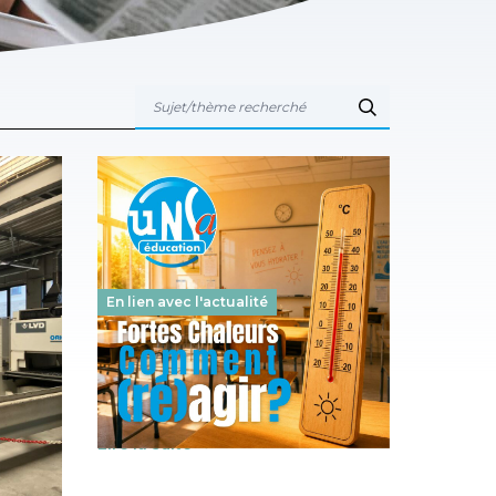
En lien avec l'actualité
nel :
Canicule : gestion de crise et
en
mesures mises en oeuvre
22 juin 2026
-
s des
Lire la suite →