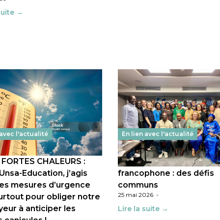
suite →
 avec l'actualité
En lien avec l'actualité
] FORTES CHALEURS :
Education dans l’espace
’Unsa-Education, j’agis
francophone : des défis
es mesures d’urgence
communs
25 mai 2026
-
urtout pour obliger notre
eur à anticiper les
Lire la suite →