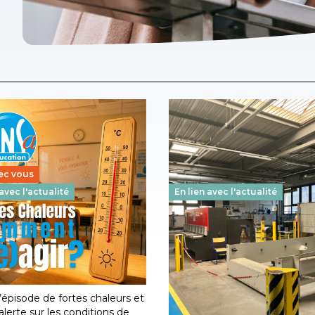
ec vous
 avec l'actualité
En lien avec l'actualité
le : personnels de
Enseignement profession
démie de GRENOBLE,
des perspectives à moy
 remonter vos situations
terme, mais les urgence
026
-
AUVERGNE-RHÔNE-ALPES
personnels restent sans
l’épisode de fortes chaleurs et
réponse
alerte sur les conditions de
22 juin 2026
-