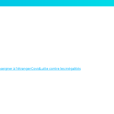
seigner à l'étranger
Covid
Lutte contre les inégalités
LIENS UTILES
NOS RECHERCHES
Centre Henri Aigueperse