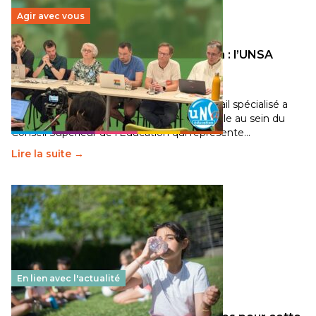
Agir avec vous
Transition écologique de l’éducation : l’UNSA
Éducation fait bouger les lignes
30 juin 2026
-
National
Pendant plusieurs mois, un groupe de travail spécialisé a
travaillé sur la transition écologique de l’Ecole au sein du
Conseil Supérieur de l’Éducation qui représente…
Lire la suite →
En lien avec l'actualité