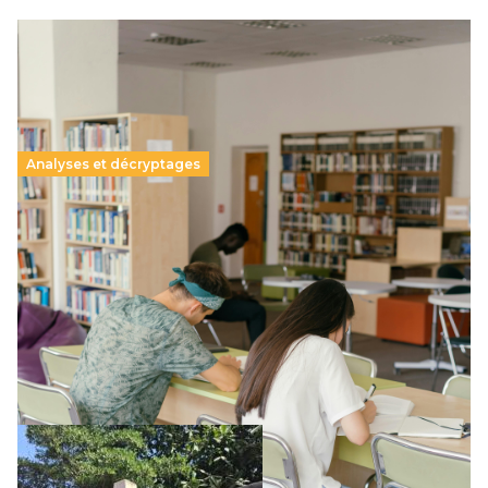
Analyses et décryptages
Supérieur privé : une dérive qui met à mal la
promesse républicaine
11 juillet 2026
-
National
Le projet de loi sur la régulation de l’enseignement
supérieur privé met en lumière l’amplification d’un système
qui relègue l’acte pédagogique au superfétatoire, voire à…
Lire la suite →