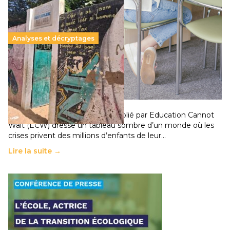
Analyses et décryptages
258 millions d’enfants victimes de la guerre, des
chocs climatiques et des déplacements de
population
11 juillet 2026
-
National
Un nouveau rapport mondial publié par Education Cannot
Wait (ECW) dresse un tableau sombre d’un monde où les
crises privent des millions d’enfants de leur…
Lire la suite →