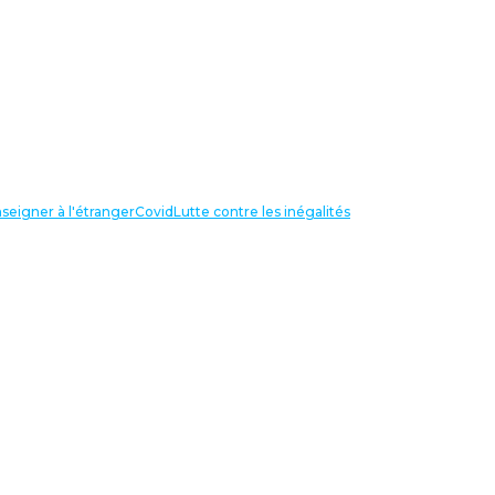
seigner à l'étranger
Covid
Lutte contre les inégalités
LIENS UTILES
NOS RECHERCHES
Centre Henri Aigueperse
INTERNATIONAL
Partir travailler à l’étranger
Internationale de l’éducation
Confédération Européenne des