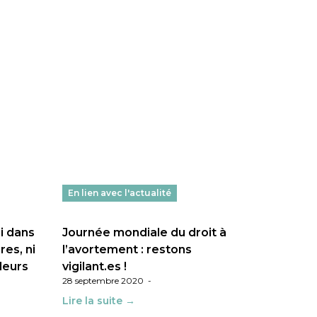
En lien avec l'actualité
i dans
Journée mondiale du droit à
res, ni
l’avortement : restons
lleurs
vigilant.es !
28 septembre 2020
-
Lire la suite →