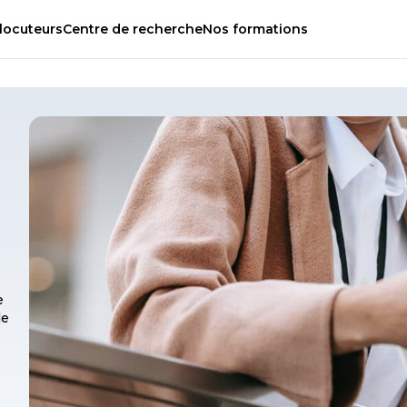
locuteurs
Centre
de
recherche
Nos
formations
e
de