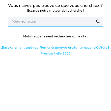
Vous n’avez pas trouvé ce que vous cherchiez ?
Essayez notre moteur de recherche !
Mots fréquemment recherchés sur le site :
rt
Enseignement supérieur
Rémunération
Vos droits
International
Culture
En
Présidentielle 2022
TERLOCUTEURS
NOS THÉMATIQUES
En lien avec l’actualité
Nos expressions
Agir avec vous
Analyses et décryptages