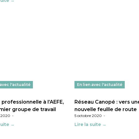
suite →
 avec l'actualité
En lien avec l'actualité
 professionnelle à l’AEFE,
Réseau Canopé : vers un
mier groupe de travail
nouvelle feuille de route
e 2020
-
5 octobre 2020
-
suite →
Lire la suite →