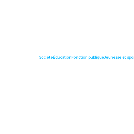
Société
Éducation
Fonction publique
Jeunesse et spo
VOS IN
87 bis avenue Georges Gosnat
94853 Ivry sur Seine Cedex
Tél:
01 56 20 29 50
national@unsa-education.org