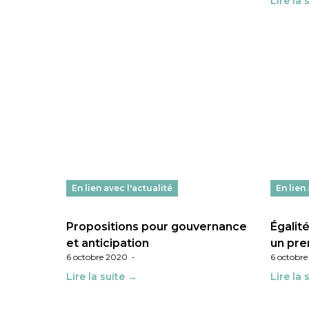
Lire la 
En lien avec l'actualité
En lien
Propositions pour gouvernance
Égalité
et anticipation
un pre
6 octobre 2020
-
6 octobr
Lire la suite →
Lire la 