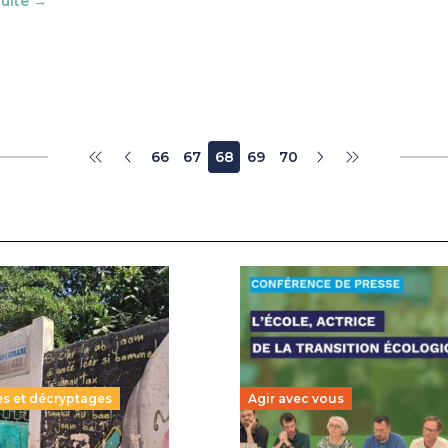
suite →
66
67
68
69
70
es et décryptages
Agir avec vous