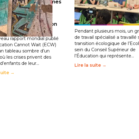
llions d’enfants victimes
Transition écologique de
guerre, des chocs
l’éducation : l’UNSA Éduc
iques et des
fait bouger les lignes
30 juin 2026
-
National
ements de population
2026
-
National
Pendant plusieurs mois, un g
de travail spécialisé a travaillé 
eau rapport mondial publié
transition écologique de l’Eco
cation Cannot Wait (ECW)
sein du Conseil Supérieur de
un tableau sombre d’un
l’Éducation qui représente…
ù les crises privent des
 d’enfants de leur…
Lire la suite →
suite →