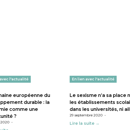
 avec l'actualité
En lien avec l'actualité
maine européenne du
Le sexisme n’a sa place n
ppement durable : la
les établissements scolai
mie comme une
dans les universités, ni ai
29 septembre 2020
-
unité ?
e 2020
-
Lire la suite →