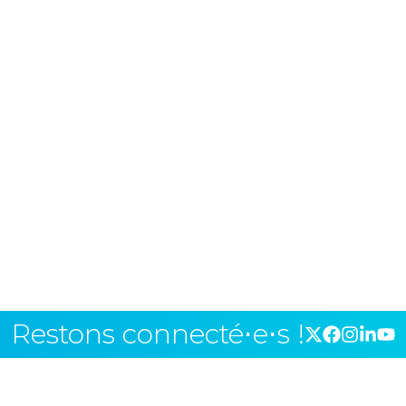
Restons connecté⋅e⋅s !