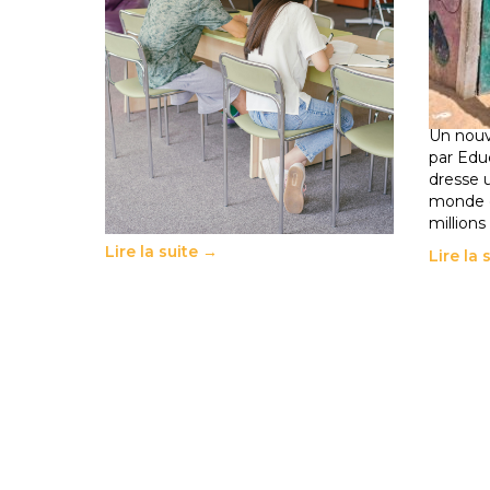
Supérieur privé : une dérive qui
258 mi
met à mal la promesse
de la 
républicaine
climat
11 juillet 2026
-
National
déplac
11 juillet 
Le projet de loi sur la régulation de
l’enseignement supérieur privé met
Un nouv
en lumière l’amplification d’un
par Edu
système qui relègue l’acte
dresse 
pédagogique au superfétatoire, voire
monde o
à…
millions
Lire la suite →
Lire la 