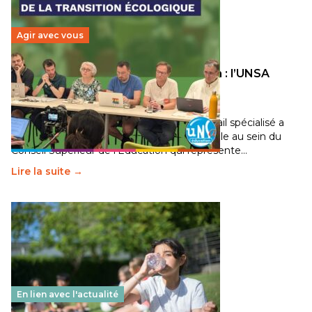
Agir avec vous
Transition écologique de l’éducation : l’UNSA
Éducation fait bouger les lignes
30 juin 2026
-
National
Pendant plusieurs mois, un groupe de travail spécialisé a
travaillé sur la transition écologique de l’Ecole au sein du
Conseil Supérieur de l’Éducation qui représente…
Lire la suite →
En lien avec l'actualité