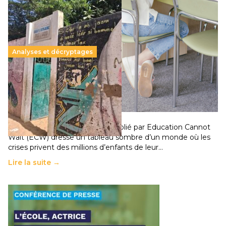
Analyses et décryptages
258 millions d’enfants victimes de la guerre, des
chocs climatiques et des déplacements de
population
11 juillet 2026
-
National
Un nouveau rapport mondial publié par Education Cannot
Wait (ECW) dresse un tableau sombre d’un monde où les
crises privent des millions d’enfants de leur…
Lire la suite →