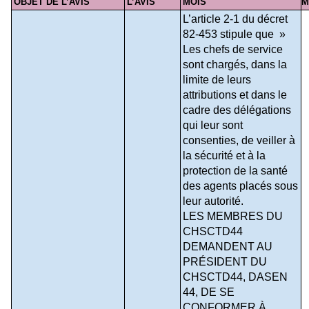
OBJET DE L’AVIS
L’AVIS
MOIS
M
L’article 2-1 du décret 
82-453 stipule que  » 
Les chefs de service 
sont chargés, dans la 
limite de leurs 
attributions et dans le 
cadre des délégations 
qui leur sont 
consenties, de veiller à 
la sécurité et à la 
protection de la santé 
des agents placés sous 
leur autorité.
LES MEMBRES DU 
CHSCTD44 
DEMANDENT AU 
PRÉSIDENT DU 
CHSCTD44, DASEN 
44, DE SE 
CONFORMER À 