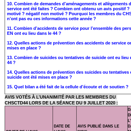
10. Combien de demandes d’aménagements et allègements d
service ont été faites ? Combien ont obtenu un avis positif ? n
motivé ? négatif non motivé ? Pourquoi les membres du CH
n’ont pas eu ces informations cette année ?
11. Combien d’accidents de service pour l’ensemble des pers
EN ont eu lieu dans le 44 ? 
12. Quelles actions de prévention des accidents de service on
mises en place ?
13. Combien de suicides ou tentatives de suicide ont eu lieu d
44 ?
14. Quelles actions de prévention des suicides ou tentatives d
suicide ont été mises en place ?
15. Quel bilan a été fait de la cellule d’écoute et de soutien ?
AVIS VOTÉS À L’UNANIMITÉ PAR LES MEMBRES DU 
CHSCTD44 LORS DE LA SÉANCE DU 9 JUILLET 2020 :
D
D
L
DATE DE 
AVIS PUBLIÉ DANS LE 
D