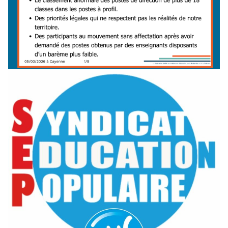
Ce mercredi 04 mars 2026 s’est tenu un groupe de travail
CSA « barème 1er et 2nd degré » préparatoire au prochain
CSA mouvement. L’UNSA-EDUCATION…
Lire la suite →
Réunions d’information syndicale pour les agents
Jeunesse et Sports de Nouvelle-Aquitaine : vos
questions, nos réponses !
5 mars 2026
-
NOUVELLE-AQUITAINE
Chers collègues des services Jeunesse et Sports de
Nouvelle-Aquitaine, L’UNSA Éducation, par l’intermédiaire