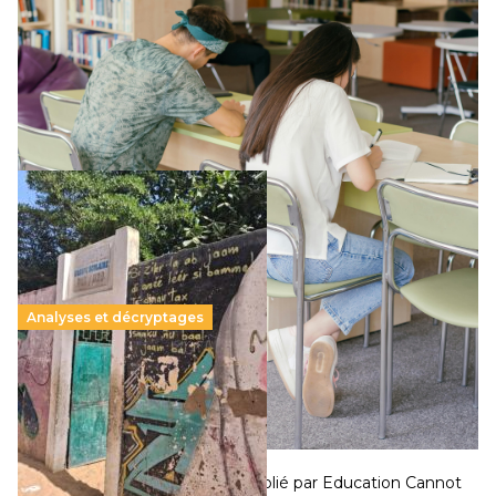
11 juillet 2026
-
National
Le projet de loi sur la régulation de l’enseignement
supérieur privé met en lumière l’amplification d’un système
qui relègue l’acte pédagogique au superfétatoire, voire à…
Lire la suite →
Analyses et décryptages
258 millions d’enfants victimes de la guerre, des
chocs climatiques et des déplacements de
population
11 juillet 2026
-
National
Un nouveau rapport mondial publié par Education Cannot