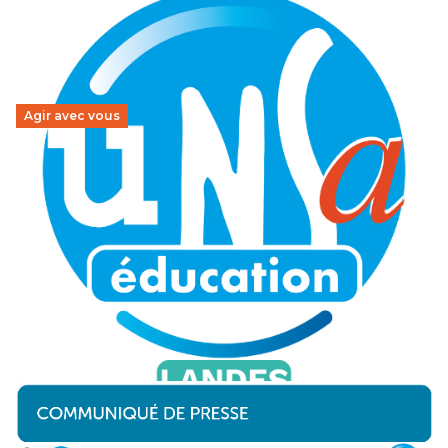
Agir avec vous
16 mars, Mont de Marsan : Contre les
suppressions de postes dans le 2nd degré,
tous.tes en grève et en manifestation !
9 mars 2026
-
NOUVELLE-AQUITAINE
Le 16 mars à Mont de Marsan : venez faire entendre votre
colère et revendiquer l'arrêt des suppressions de postes
dans nos collèges et lycées…
Lire la suite →