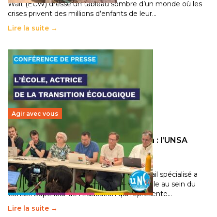
Wait (ECW) dresse un tableau sombre d’un monde où les
crises privent des millions d’enfants de leur…
Lire la suite →
Agir avec vous
Transition écologique de l’éducation : l’UNSA
Éducation fait bouger les lignes
30 juin 2026
-
National
Pendant plusieurs mois, un groupe de travail spécialisé a
travaillé sur la transition écologique de l’Ecole au sein du
Conseil Supérieur de l’Éducation qui représente…
Lire la suite →