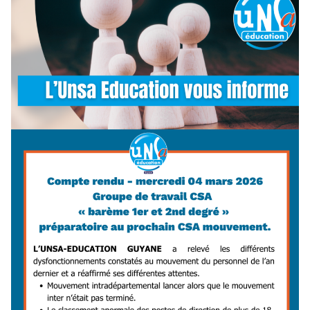
tout comprendre (ou presque) avec l’Unsa
Education
6 mars 2026
-
NOUVELLE-AQUITAINE
Vous allez bientôt recevoir un mail du Ministère qui vous
propose un contrat collectif prévoyance. Mais au fait, qu'est
que la prévoyance ? La couverture…
Lire la suite →
Compte rendu – mercredi 04 mars 2026 Groupe
de travail CSA « barème 1er et 2nd degré »
préparatoire au prochain CSA mouvement.
5 mars 2026
-
GUYANE