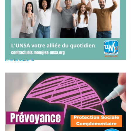
[Montpellier]Contractuel.les de l’éducation : un
stage pour vous!
17 mars 2026
-
OCCITANIE
Vous êtes contractuel.les de l'Education Nationale? L’UNSA
Éducation vous propose un stage de formation syndicale,
décliné sur plusieurs dates et lieux dans l’académie de
Montpellier.…
Lire la suite →
PSC + PREVOYANCE: tout comprendre (ou