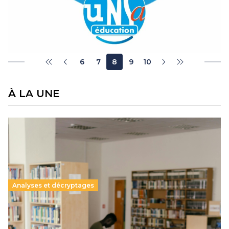
du Syndicat de l’Éducation Populaire (SEP UNSA
Éducation), organise une série de…
Lire la suite →
6
7
8
9
10
À LA UNE
Analyses et décryptages
Supérieur privé : une dérive qui met à mal la
promesse républicaine