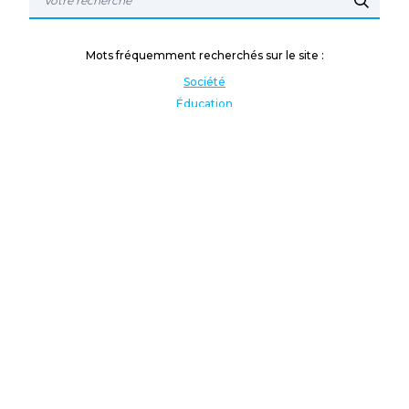
Mots fréquemment recherchés sur le site :
Société
Éducation
Fonction publique
Jeunesse et sport
Enseignement supérieur
Rémunération
Vos droits
International
Culture
Enseigner à l'étranger
Covid
Lutte contre les inégalités
Présidentielle 2022