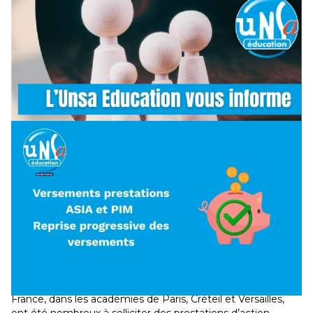
presque) avec l’UNSA Education Bretagne
17 mars 2026
-
BRETAGNE
Vous avez été nombreux et nombreuses à nous demander
des webinaires supplémentaires pour évoquer la PSC et la
Prévoyance. Ce sont des sujets qui concernent…
Lire la suite →
ASIA et PIM : reprise progressive des versements
16 mars 2026
-
ILE-DE-FRANCE
Les agents de l’Éducation nationale exerçant en Île-de-
France, dans les académies de Paris, Créteil et Versailles,