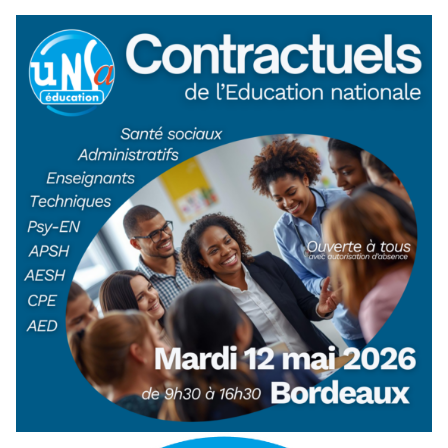
[Bordeaux] Contractuel·les de l’Éducation
nationale : un stage d’information syndicale pour
vous dans l’académie de Bordeaux
12 mars 2026
-
NOUVELLE-AQUITAINE
Les personnels contractuels occupent aujourd’hui une
place importante dans le fonctionnement du service public
d’éducation. Enseignants, personnels administratifs,
techniques, de santé ou sociaux : beaucoup…
Lire la suite →