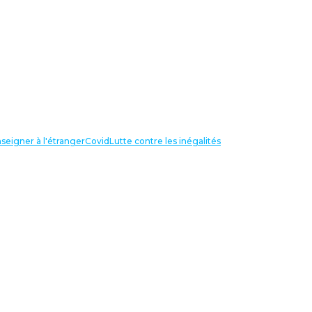
seigner à l'étranger
Covid
Lutte contre les inégalités
LIENS UTILES
NOS RECHERCHES
Centre Henri Aigueperse
INTERNATIONAL
Partir travailler à l’étranger
Internationale de l’éducation