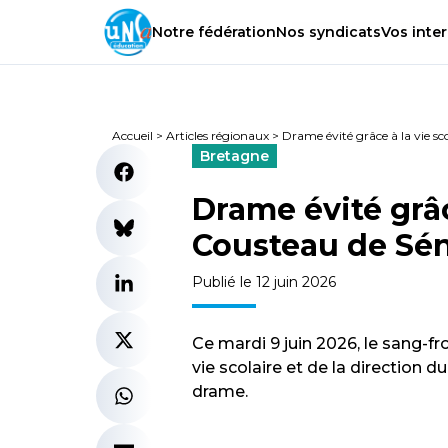
Notre
fédération
Nos
syndicats
Vos
inter
Accueil
>
Articles régionaux
>
Drame évité grâce à la vie sc
Bretagne
Drame évité grâc
Cousteau de Sén
Publié le 12 juin 2026
Ce mardi 9 juin 2026, le sang-fr
vie scolaire et de la direction 
drame.