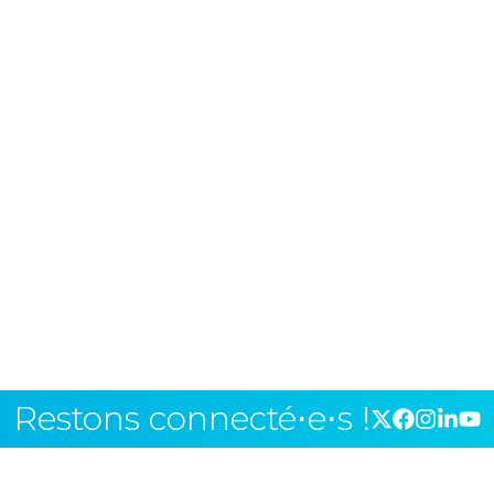
Restons connecté⋅e⋅s !