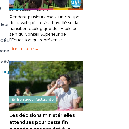
fait bouger les lignes
e
30 juin 2026
-
National
Pendant plusieurs mois, un groupe
de travail spécialisé a travaillé sur la
 leur
transition écologique de l’Ecole au
sein du Conseil Supérieur de
l’Éducation qui représente…
NOËL
Lire la suite →
tagne
15.80
.org
En lien avec l'actualité
Les décisions ministérielles
attendues pour cette fin