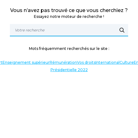
Vous n’avez pas trouvé ce que vous cherchiez ?
Essayez notre moteur de recherche !
Mots fréquemment recherchés sur le site :
rt
Enseignement supérieur
Rémunération
Vos droits
International
Culture
En
Présidentielle 2022
TERLOCUTEURS
NOS THÉMATIQUES
En lien avec l’actualité
Nos expressions
Agir avec vous
Analyses et décryptages