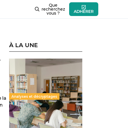
Que
recherchez
ADHÉRER
vous ?
À LA UNE
e
Analyses et décryptages
 la
un
Supérieur privé : une dérive
qui met à mal la promesse
républicaine