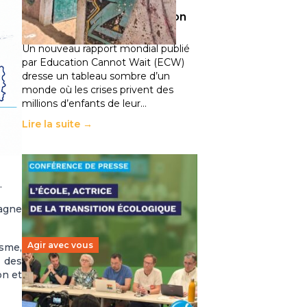
climatiques et des
déplacements de population
11 juillet 2026
-
National
Un nouveau rapport mondial publié
par Education Cannot Wait (ECW)
dresse un tableau sombre d’un
monde où les crises privent des
millions d’enfants de leur…
Lire la suite →
.
tagne
Agir avec vous
isme,
n des
on et
Transition écologique de
l’éducation : l’UNSA Éducation