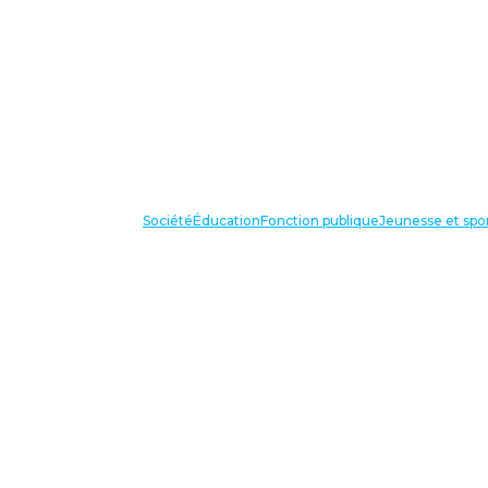
Société
Éducation
Fonction publique
Jeunesse et spo
VOS IN
87 bis avenue Georges Gosnat
94853 Ivry sur Seine Cedex
Tél:
01 56 20 29 50