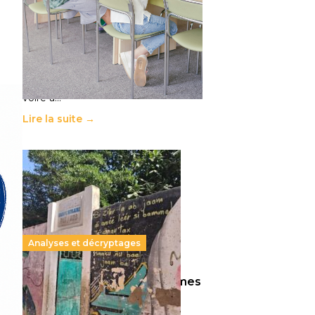
11 juillet 2026
-
National
Le projet de loi sur la régulation de
l’enseignement supérieur privé met
en lumière l’amplification d’un
système qui relègue l’acte
pédagogique au superfétatoire,
voire à…
Lire la suite →
Analyses et décryptages
258 millions d’enfants victimes
de la guerre, des chocs