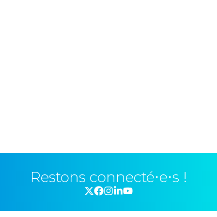
Restons connecté⋅e⋅s !