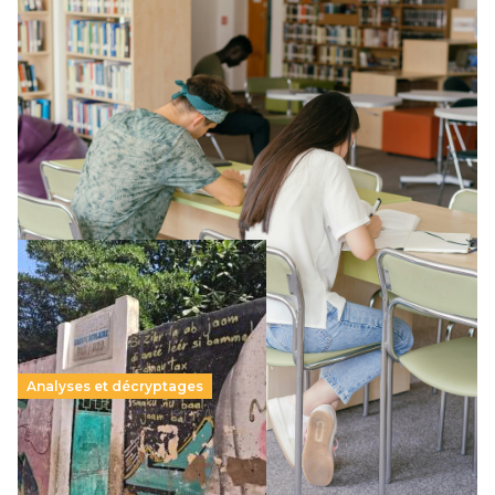
Supérieur privé : une dérive qui met à mal la
promesse républicaine
11 juillet 2026
-
National
Le projet de loi sur la régulation de l’enseignement
supérieur privé met en lumière l’amplification d’un système
qui relègue l’acte pédagogique au superfétatoire, voire à…
Lire la suite →
Analyses et décryptages
258 millions d’enfants victimes de la guerre, des
chocs climatiques et des déplacements de