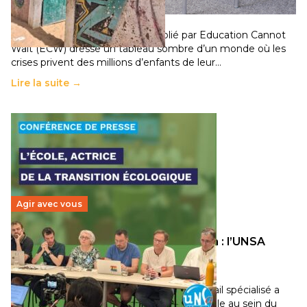
population
11 juillet 2026
-
National
Un nouveau rapport mondial publié par Education Cannot
Wait (ECW) dresse un tableau sombre d’un monde où les
crises privent des millions d’enfants de leur…
Lire la suite →
Agir avec vous
Transition écologique de l’éducation : l’UNSA
Éducation fait bouger les lignes
30 juin 2026
-
National
Pendant plusieurs mois, un groupe de travail spécialisé a
travaillé sur la transition écologique de l’Ecole au sein du