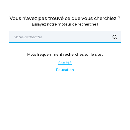
Vous n’avez pas trouvé ce que vous cherchiez ?
Essayez notre moteur de recherche !
Mots fréquemment recherchés sur le site :
Société
Éducation
Fonction publique
Jeunesse et sport
Enseignement supérieur
Rémunération
Vos droits
International
Culture
Enseigner à l'étranger