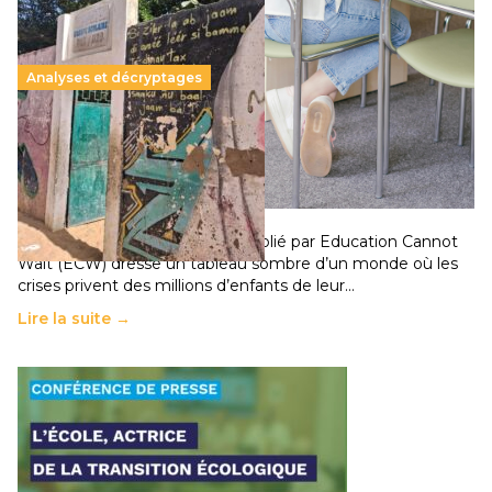
Analyses et décryptages
258 millions d’enfants victimes de la guerre, des
chocs climatiques et des déplacements de
population
11 juillet 2026
-
National
Un nouveau rapport mondial publié par Education Cannot
Wait (ECW) dresse un tableau sombre d’un monde où les
crises privent des millions d’enfants de leur…
Lire la suite →