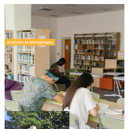
Analyses et décryptages
Supérieur privé : une dérive qui met à mal la
promesse républicaine
11 juillet 2026
-
National
Le projet de loi sur la régulation de l’enseignement
supérieur privé met en lumière l’amplification d’un système
qui relègue l’acte pédagogique au superfétatoire, voire à…
Lire la suite →