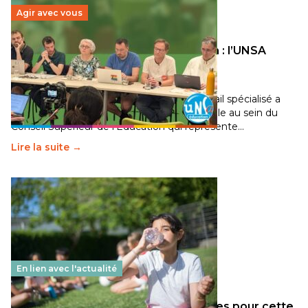
Agir avec vous
Transition écologique de l’éducation : l’UNSA
Éducation fait bouger les lignes
30 juin 2026
-
National
Pendant plusieurs mois, un groupe de travail spécialisé a
travaillé sur la transition écologique de l’Ecole au sein du
Conseil Supérieur de l’Éducation qui représente…
Lire la suite →
En lien avec l'actualité
Les décisions ministérielles attendues pour cette