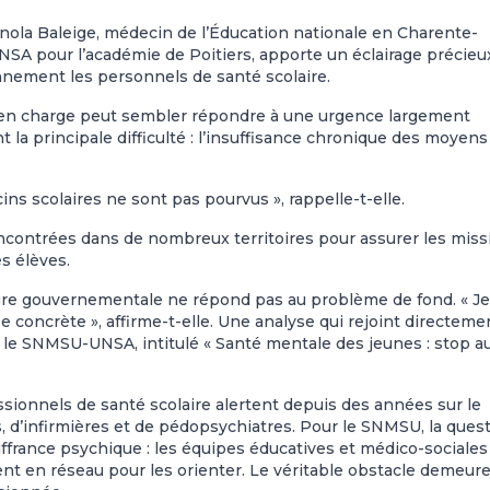
nola Baleige, médecin de l’Éducation nationale en Charente-
A pour l’académie de Poitiers, apporte un éclairage précieu
ennement les personnels de santé scolaire.
rise en charge peut sembler répondre à une urgence largement
a principale difficulté : l’insuffisance chronique des moyens
ns scolaires ne sont pas pourvus », rappelle-t-elle.
 rencontrées dans de nombreux territoires pour assurer les mis
s élèves.
re gouvernementale ne répond pas au problème de fond. « Je
 concrète », affirme-t-elle. Une analyse qui rejoint directeme
 le SNMSU-UNSA, intitulé « Santé mentale des jeunes : stop a
essionnels de santé scolaire alertent depuis des années sur le
 d’infirmières et de pédopsychiatres. Pour le SNMSU, la ques
uffrance psychique : les équipes éducatives et médico-sociales
illent en réseau pour les orienter. Le véritable obstacle demeur