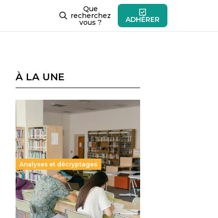
Que
recherchez
ADHÉRER
vous ?
À LA UNE
Analyses et décryptages
Supérieur privé : une dérive
qui met à mal la promesse
républicaine