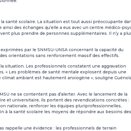
sionnée.
la santé scolaire. La situation est tout aussi préoccupante da
e ainsi des échanges qu’elle a eus avec un centre médico-psy
vent plus prendre de personnes supplémentaires. Il n’y a plu
des exprimées par le SNMSU-UNSA concernant la capacité du
es orientations sans renforcement massif des effectifs.
la situation. Les professionnels constatent une aggravation
es. « Les problèmes de santé mentale explosent depuis une
Le climat ambiant est hautement anxiogène », souligne Guénol
NMSU ne se contentent pas d’alerter. Avec le lancement de la
re et universitaire, ils portent des revendications concrètes :
n nationale, renforcer les équipes pluriprofessionnelles,
nfin à la santé scolaire les moyens de répondre aux besoins de
s rappelle une évidence : les professionnels de terrain