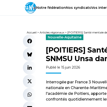
Notre
fédération
Nos
syndicats
Vos
inter
Accueil
>
Articles régionaux
>
[POITIERS] Santé mentale des
Nouvelle-Aquitaine
[POITIERS] Santé
SNMSU Unsa dans
Publié le 15 juin 2026
Interrogée par France 3 Nouvell
nationale en Charente-Mariti
l'académie de Poitiers, apporte 
confrontés quotidiennement les