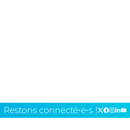
Restons connecté⋅e⋅s !