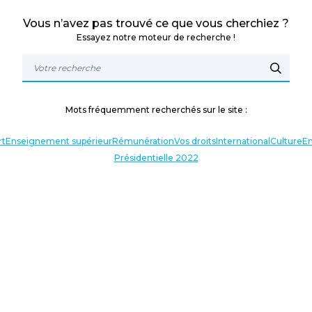
Vous n’avez pas trouvé ce que vous cherchiez ?
Essayez notre moteur de recherche !
Mots fréquemment recherchés sur le site :
rt
Enseignement supérieur
Rémunération
Vos droits
International
Culture
En
Présidentielle 2022
TERLOCUTEURS
NOS THÉMATIQUES
En lien avec l’actualité
Nos expressions
Agir avec vous
Analyses et décryptages