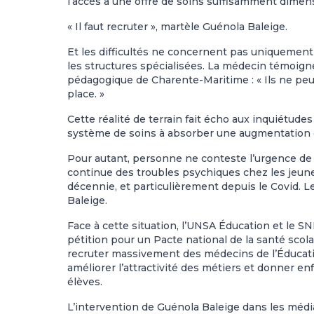
l’accès à une offre de soins suffisamment dimen
« Il faut recruter », martèle Guénola Baleige.
Et les difficultés ne concernent pas uniquement 
les structures spécialisées. La médecin témoign
pédagogique de Charente-Maritime : « Ils ne peu
place. »
Cette réalité de terrain fait écho aux inquiétu
système de soins à absorber une augmentation d
Pour autant, personne ne conteste l’urgence de 
continue des troubles psychiques chez les jeun
décennie, et particulièrement depuis le Covid. 
Baleige.
Face à cette situation, l’UNSA Éducation et le S
pétition pour un Pacte national de la santé scolai
recruter massivement des médecins de l’Éducatio
améliorer l’attractivité des métiers et donner e
élèves.
L’intervention de Guénola Baleige dans les média