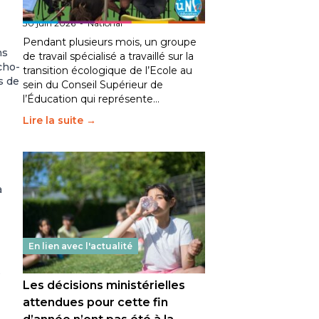
fait bouger les lignes
30 juin 2026
-
National
Pendant plusieurs mois, un groupe
ns
de travail spécialisé a travaillé sur la
cho-
transition écologique de l’Ecole au
s de
sein du Conseil Supérieur de
l’Éducation qui représente…
Lire la suite →
a
En lien avec l'actualité
s
Les décisions ministérielles
attendues pour cette fin