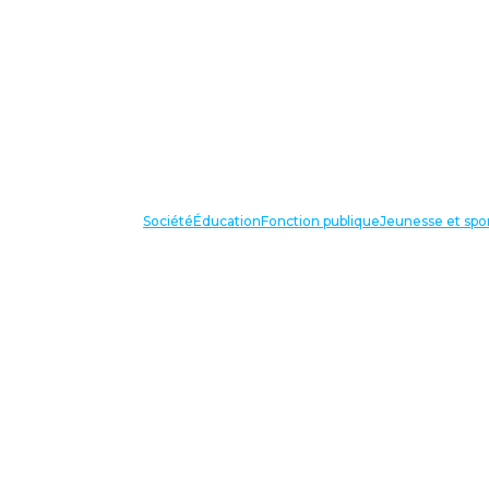
Société
Éducation
Fonction publique
Jeunesse et spo
VOS IN
87 bis avenue Georges Gosnat
94853 Ivry sur Seine Cedex
Tél:
01 56 20 29 50