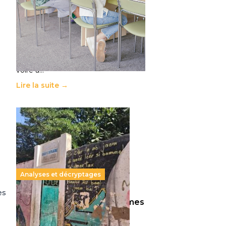
11 juillet 2026
-
National
Le projet de loi sur la régulation de
l’enseignement supérieur privé met
en lumière l’amplification d’un
système qui relègue l’acte
pédagogique au superfétatoire,
voire à…
Lire la suite →
Analyses et décryptages
es
258 millions d’enfants victimes
de la guerre, des chocs