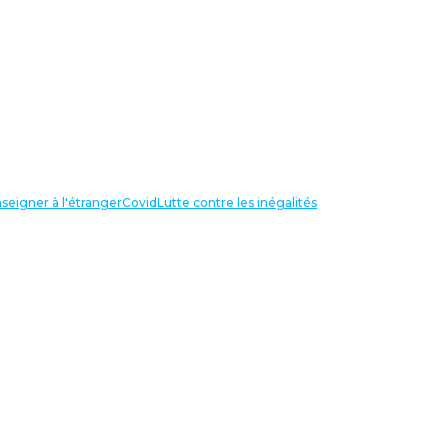
seigner à l'étranger
Covid
Lutte contre les inégalités
LIENS UTILES
NOS RECHERCHES
Centre Henri Aigueperse
INTERNATIONAL
Partir travailler à l’étranger
Internationale de l’éducation