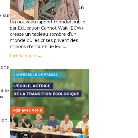
climatiques et des
déplacements de population
11 juillet 2026
-
National
x sur
Un nouveau rapport mondial publié
par Education Cannot Wait (ECW)
dresse un tableau sombre d’un
monde où les crises privent des
millions d’enfants de leur…
Lire la suite →
sions
nt le
ux
Agir avec vous
tion
Transition écologique de
e
l’éducation : l’UNSA Éducation