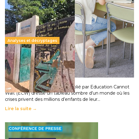
Analyses et décryptages
258 millions d’enfants victimes de la guerre, des
chocs climatiques et des déplacements de
population
11 juillet 2026
-
National
Un nouveau rapport mondial publié par Education Cannot
Wait (ECW) dresse un tableau sombre d’un monde où les
crises privent des millions d’enfants de leur…
Lire la suite →