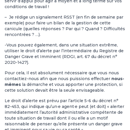
servir d’appui pour agir à moyen et à long terme sur vos
conditions de travail !
– Je rédige un signalement RSST (en fin de semaine par
exemple) pour faire un bilan de la gestion de cette
canicule (quelles réponses ? Par qui ? Quand ? Difficultés
rencontrées ? …).
-Vous pouvez également, dans une situation extrême,
utiliser le droit d’alerte par l’intermédiaire du Registre de
Danger Grave et Imminent (RDGI, art. 67 du décret n°
2020-1427).
Pour cela, Il est absolument nécessaire que vous nous
contactiez-nous afin que nous puissions effectuer
nous-
mêmes
la démarche et vous apporter une protection, si
cette solution devait être la seule envisageable.
Le droit d’alerte est prévu par l’article 5-6 du décret n°
82-453, qui indique qu’un·e agent·e peut (et doit) « alerter
immédiatement l’autorité administrative compétente de
toute situation de travail dont il ou elle a un motif
raisonnable de penser qu’elle présente un danger grave
et imminent pour sa vie ou sa santé ».