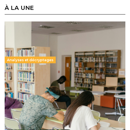
À LA UNE
Analyses et décryptages
Supérieur privé : une dérive qui met à mal la
promesse républicaine
11 juillet 2026
-
National
Le projet de loi sur la régulation de l’enseignement
supérieur privé met en lumière l’amplification d’un système
qui relègue l’acte pédagogique au superfétatoire, voire à…
Lire la suite →