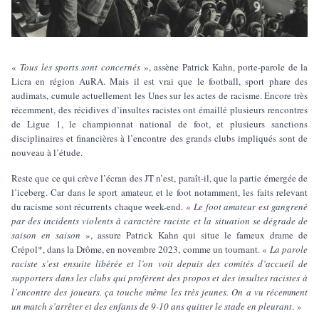
«
Tous les sports sont concernés
», assène Patrick Kahn, porte-parole de la
Licra en région AuRA. Mais il est vrai que le football, sport phare des
audimats, cumule actuellement les Unes sur les actes de racisme. Encore très
récemment, des récidives d’insultes racistes ont émaillé plusieurs rencontres
de Ligue 1, le championnat national de foot, et plusieurs sanctions
disciplinaires et financières à l’encontre des grands clubs impliqués sont de
nouveau à l’étude.
Reste que ce qui crève l’écran des JT n’est, paraît-il, que la partie émergée de
l’iceberg. Car dans le sport amateur, et le foot notamment, les faits relevant
du racisme sont récurrents chaque week-end. «
Le foot amateur est gangrené
par des incidents violents à caractère raciste et la situation se dégrade de
saison en saison
», assure Patrick Kahn qui situe le fameux drame de
Crépol*, dans la Drôme, en novembre 2023, comme un tournant. «
La parole
raciste s’est ensuite libérée et l’on voit depuis des comités d’accueil de
supporters dans les clubs qui profèrent des propos et des insultes racistes à
l’encontre des joueurs.
ç
a touche même les très jeunes. On a vu récemment
un match s’arrêter et des enfants de 9-10 ans quitter le stade en pleurant
. »