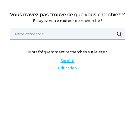
Vous n’avez pas trouvé ce que vous cherchiez ?
Essayez notre moteur de recherche !
Mots fréquemment recherchés sur le site :
Société
Éducation
Fonction publique
Jeunesse et sport
Enseignement supérieur
Rémunération
Vos droits
International
Culture
Enseigner à l'étranger
Covid