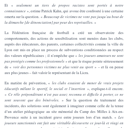
Et «
seulement un tiers de propos racistes sont portés à notre
connaissance
», estime Patrick Kahn, qui avoue être confronté à une certaine
omerta sur la question. «
Beaucoup de victimes ne vont pas jusqu’au bout de
la démarche [de dénonciation] par peur des représailles
. »
La Fédération française de football a créé un observatoire des
comportements, des actions de sensibilisation sont menées dans les clubs,
auprès des éducateurs, des parents, certaines collectivités comme la ville de
Lyon ont mis en place un process de subventions conditionnées au respect
des valeurs républicaines ; il n’empêche que «
les joueurs amateurs ne sont
pas protégés comme les professionnels
» et que le risque pointe sérieusement
de «
voir des personnes victimes ne plus venir au sport
» – et là on pense
aux plus jeunes – fait valoir le représentant de la Licra.
En matière de prévention, «
les clubs essaient de mener de vrais projets
éducatifs mêlant le sportif, le social et l’insertion
», explique-t-il encore.
«
Ce rôle prépondérant n’est pas assez reconnu et difficile à porter, ce ne
sont souvent que des bénévoles
. » Sur la question du traitement des
incidents, des solutions sont également à imaginer comme celle de la tenue
d’un atelier pédagogique au site mémorial du Camp des Milles à Aix-en-
Provence suite à un incident grave entre joueurs lors d’un match. «
Les
joueurs sanctionnés ont fait une véritable découverte ce jour-là et réagi en