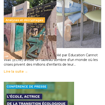
Analyses et décryptages
258 millions d’enfants victimes de la guerre, des
chocs climatiques et des déplacements de
population
11 juillet 2026
-
National
Un nouveau rapport mondial publié par Education Cannot
Wait (ECW) dresse un tableau sombre d’un monde où les
crises privent des millions d’enfants de leur…
Lire la suite →