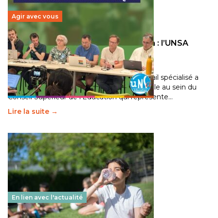
Agir avec vous
Transition écologique de l’éducation : l’UNSA
Éducation fait bouger les lignes
30 juin 2026
-
National
Pendant plusieurs mois, un groupe de travail spécialisé a
travaillé sur la transition écologique de l’Ecole au sein du
Conseil Supérieur de l’Éducation qui représente…
Lire la suite →
En lien avec l'actualité