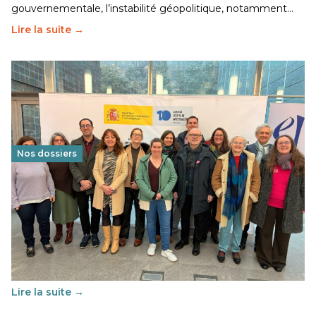
gouvernementale, l’instabilité géopolitique, notamment…
Lire la suite →
Nos dossiers
Éducation au vivre-ensemble : un échange croisé
franco-espagnol pour changer d’approche
29 juin 2026
-
National
Cette année, l'UNSA Éducation a mené un projet Erasmus
soutenu par l'union Européenne et centré sur l'éducation
au vivre-ensemble : quelles différences entre la France…
Lire la suite →