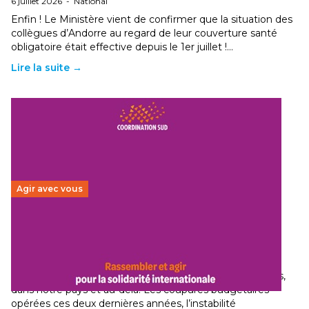
6 juillet 2026
-
National
Enfin ! Le Ministère vient de confirmer que la situation des
collègues d’Andorre au regard de leur couverture santé
obligatoire était effective depuis le 1er juillet !…
Lire la suite →
Agir avec vous
Budget 2026 : État d’urgence pour la solidarité
internationale
29 juin 2026
-
National
Le secteur humanitaire connaît des difficultés profondes,
dans notre pays et au-delà. Les coupures budgétaires
opérées ces deux dernières années, l’instabilité