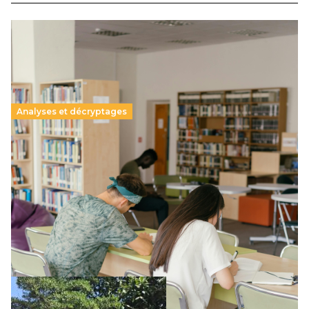
Analyses et décryptages
Supérieur privé : une dérive qui met à mal la
promesse républicaine
11 juillet 2026
-
National
Le projet de loi sur la régulation de l’enseignement
supérieur privé met en lumière l’amplification d’un système
qui relègue l’acte pédagogique au superfétatoire, voire à…
Lire la suite →