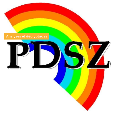
Analyses et décryptages
Hongrie : du changement pour les politiques
éducatives, aussi !
25 juin 2026
-
National
En Hongrie, le conservateur Peter Magyar et son parti
Tisza "Respect et liberté" ont remporté une large victoire,
contre le premier ministre sortant, Viktor Orban,…
Lire la suite →
+ D’ACTUALITÉS NATIONALES