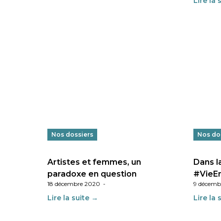
Lire la 
Nos dossiers
Nos do
Artistes et femmes, un
Dans la
paradoxe en question
#VieE
18 décembre 2020
-
9 décemb
Lire la suite →
Lire la 