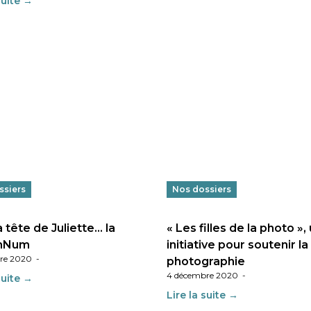
suite →
ssiers
Nos dossiers
 tête de Juliette… la
« Les filles de la photo »,
nNum
initiative pour soutenir la
re 2020
-
photographie
4 décembre 2020
-
suite →
Lire la suite →