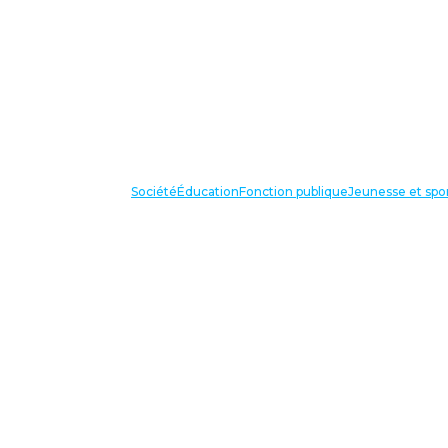
Société
Éducation
Fonction publique
Jeunesse et spo
VOS IN
87 bis avenue Georges Gosnat
94853 Ivry sur Seine Cedex
Tél:
01 56 20 29 50
national@unsa-education.org