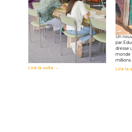
Supérieur privé : une dérive qui
258 mi
met à mal la promesse
de la 
républicaine
climat
11 juillet 2026
-
National
déplac
11 juillet 
Le projet de loi sur la régulation de
l’enseignement supérieur privé met
Un nouv
en lumière l’amplification d’un
par Edu
système qui relègue l’acte
dresse 
pédagogique au superfétatoire, voire
monde o
à…
millions
Lire la suite →
Lire la 