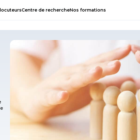
locuteurs
Centre
de
recherche
Nos
formations
e
de