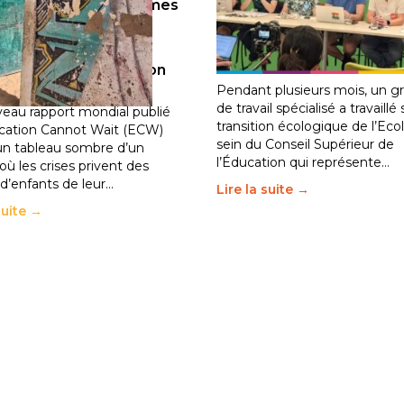
llions d’enfants victimes
Transition écologique de
guerre, des chocs
l’éducation : l’UNSA Éduc
iques et des
fait bouger les lignes
30 juin 2026
-
National
ements de population
2026
-
National
Pendant plusieurs mois, un g
de travail spécialisé a travaillé 
eau rapport mondial publié
transition écologique de l’Eco
cation Cannot Wait (ECW)
sein du Conseil Supérieur de
un tableau sombre d’un
l’Éducation qui représente…
ù les crises privent des
 d’enfants de leur…
Lire la suite →
suite →