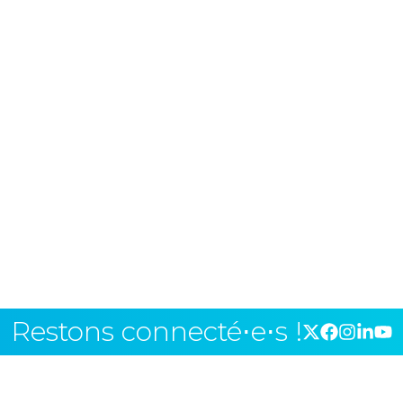
Restons connecté⋅e⋅s !