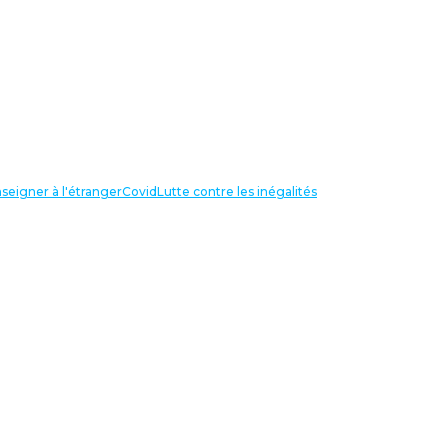
seigner à l'étranger
Covid
Lutte contre les inégalités
LIENS UTILES
NOS RECHERCHES
Centre Henri Aigueperse
INTERNATIONAL
Partir travailler à l’étranger
Internationale de l’éducation
Confédération Européenne des