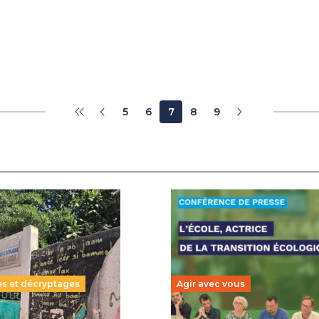
5
6
7
8
9
es et décryptages
Agir avec vous