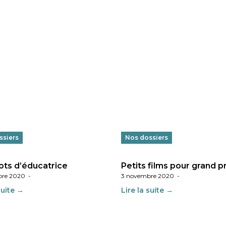
ssiers
Nos dossiers
ts d’éducatrice
Petits films pour grand p
bre 2020
-
3 novembre 2020
-
suite →
Lire la suite →