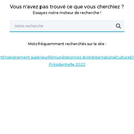
Vous n’avez pas trouvé ce que vous cherchiez ?
Essayez notre moteur de recherche !
Mots fréquemment recherchés sur le site :
rt
Enseignement supérieur
Rémunération
Vos droits
International
Culture
En
Présidentielle 2022
TERLOCUTEURS
NOS THÉMATIQUES
En lien avec l’actualité
Nos expressions
Agir avec vous
Analyses et décryptages