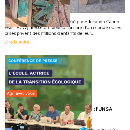
chocs climatiques et des déplacements de
population
11 juillet 2026
-
National
Un nouveau rapport mondial publié par Education Cannot
Wait (ECW) dresse un tableau sombre d’un monde où les
crises privent des millions d’enfants de leur…
Lire la suite →
Agir avec vous
Transition écologique de l’éducation : l’UNSA
Éducation fait bouger les lignes
30 juin 2026
-
National
Pendant plusieurs mois, un groupe de travail spécialisé a