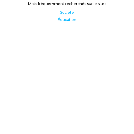
Mots fréquemment recherchés sur le site :
Société
Éducation
Fonction publique
Jeunesse et sport
Enseignement supérieur
Rémunération
Vos droits
International
Culture
Enseigner à l'étranger
Covid
Lutte contre les inégalités
Présidentielle 2022