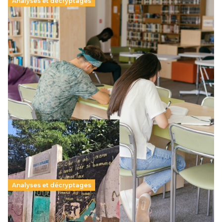
Analyses et décryptages
Supérieur privé : une dérive qui met à mal la
promesse républicaine
11 juillet 2026
-
National
Le projet de loi sur la régulation de l’enseignement
supérieur privé met en lumière l’amplification d’un système
qui relègue l’acte pédagogique au superfétatoire, voire à…
Lire la suite →
Analyses et décryptages
258 millions d’enfants victimes de la guerre, des