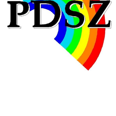
Hongrie : du changement pour les politiques
éducatives, aussi !
25 juin 2026
-
National
En Hongrie, le conservateur Peter Magyar et son parti
Tisza "Respect et liberté" ont remporté une large victoire,
contre le premier ministre sortant, Viktor Orban,…
Lire la suite →
+ D’ACTUALITÉS NATIONALES