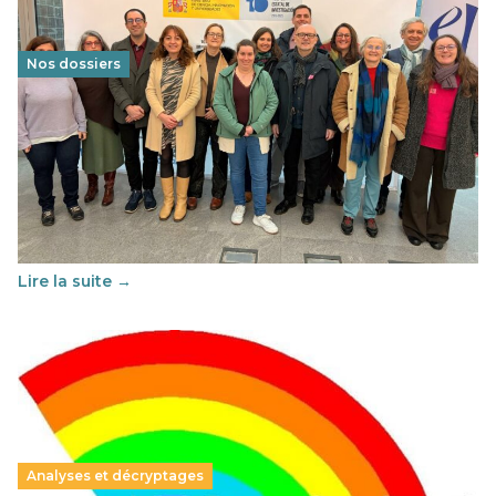
Nos dossiers
Éducation au vivre-ensemble : un échange croisé
franco-espagnol pour changer d’approche
29 juin 2026
-
National
Cette année, l'UNSA Éducation a mené un projet Erasmus
soutenu par l'union Européenne et centré sur l'éducation
au vivre-ensemble : quelles différences entre la France…
Lire la suite →
Analyses et décryptages