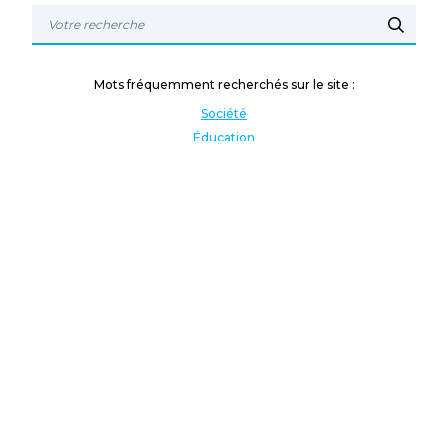
Mots fréquemment recherchés sur le site :
Société
Éducation
Fonction publique
Jeunesse et sport
Enseignement supérieur
Rémunération
Vos droits
International
Culture
Enseigner à l'étranger
Covid
Lutte contre les inégalités
Présidentielle 2022