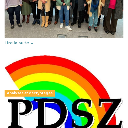
Éducation au vivre-ensemble : un échange croisé
franco-espagnol pour changer d’approche
29 juin 2026
-
National
Cette année, l'UNSA Éducation a mené un projet Erasmus
soutenu par l'union Européenne et centré sur l'éducation
au vivre-ensemble : quelles différences entre la France…
Lire la suite →
Analyses et décryptages
Hongrie : du changement pour les politiques
éducatives, aussi !
25 juin 2026
-
National