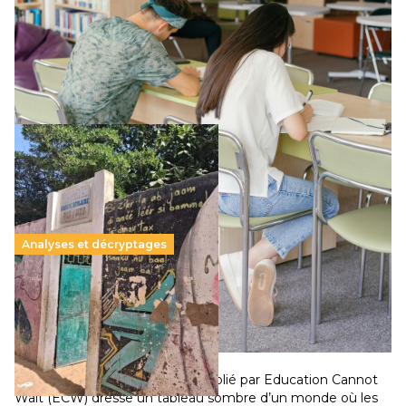
Le projet de loi sur la régulation de l’enseignement
supérieur privé met en lumière l’amplification d’un système
qui relègue l’acte pédagogique au superfétatoire, voire à…
Lire la suite →
Analyses et décryptages
258 millions d’enfants victimes de la guerre, des
chocs climatiques et des déplacements de
population
11 juillet 2026
-
National
Un nouveau rapport mondial publié par Education Cannot
Wait (ECW) dresse un tableau sombre d’un monde où les