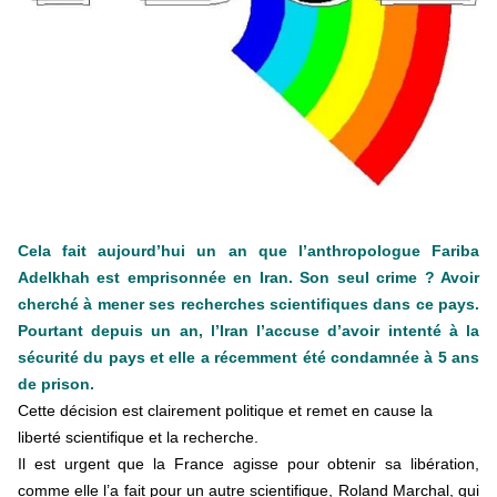
En Hongrie, le conservateur Peter Magyar et son parti
Tisza "Respect et liberté" ont remporté une large victoire,
contre le premier ministre sortant, Viktor Orban,…
Lire la suite →
+ D’ACTUALITÉS NATIONALES
Cela fait aujourd’hui un an que l’anthropologue Fariba
Adelkhah est emprisonnée en Iran. Son seul crime ? Avoir
cherché à mener ses recherches scientifiques dans ce pays.
Pourtant depuis un an, l’Iran l’accuse d’avoir intenté à la
sécurité du pays et elle a récemment été condamnée à 5 ans
de prison.
Cette décision est clairement politique et remet en cause la
liberté scientifique et la recherche.
Il est urgent que la France agisse pour obtenir sa libération,
comme elle l’a fait pour un autre scientifique, Roland Marchal, qui