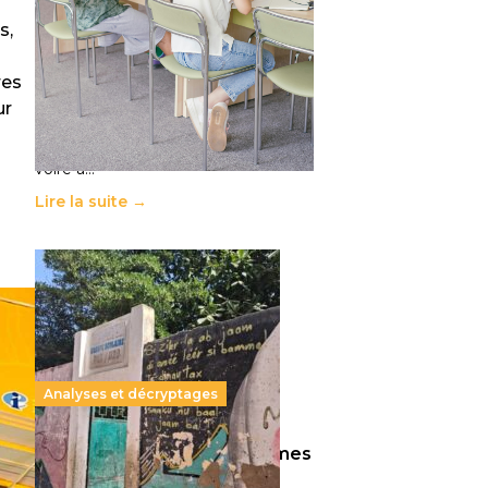
républicaine
s,
11 juillet 2026
-
National
Le projet de loi sur la régulation de
res
l’enseignement supérieur privé met
en lumière l’amplification d’un
ur
système qui relègue l’acte
pédagogique au superfétatoire,
voire à…
Lire la suite →
Analyses et décryptages
258 millions d’enfants victimes
de la guerre, des chocs