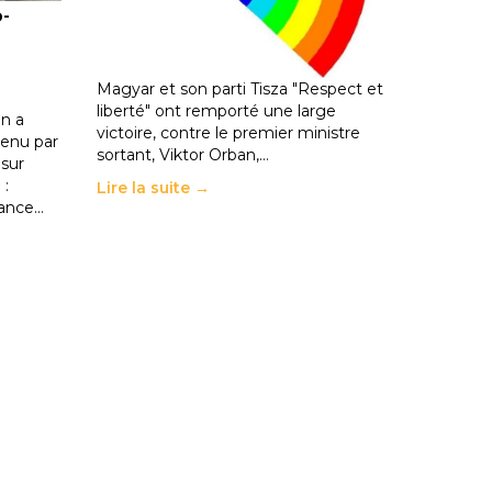
o-
les politiques éducatives, aussi !
25 juin 2026
-
National
En Hongrie, le conservateur Peter
Magyar et son parti Tisza "Respect et
liberté" ont remporté une large
n a
victoire, contre le premier ministre
enu par
sortant, Viktor Orban,…
 sur
 :
Lire la suite →
rance…