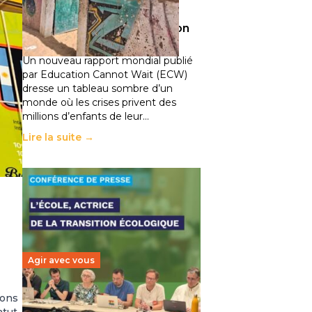
climatiques et des
déplacements de population
11 juillet 2026
-
National
Un nouveau rapport mondial publié
par Education Cannot Wait (ECW)
dresse un tableau sombre d’un
monde où les crises privent des
millions d’enfants de leur…
Lire la suite →
Agir avec vous
ions
Transition écologique de
atut