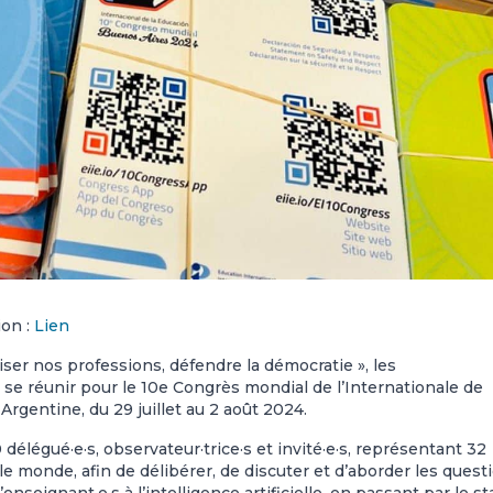
ion :
Lien
ser nos professions, défendre la démocratie », les
à se réunir pour
le 10e Congrès mondial de l’Internationale de
 Argentine, du 29 juillet au 2 août 2024.
élégué·e·s, observateur·trice·s et invité·e·s, représentant 32
 le monde, afin de délibérer, de discuter et d’aborder les quest
seignant·e·s à l’intelligence artificielle, en passant par le st