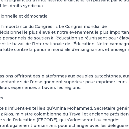
t les droits syndicaux.
sionnelle et démocratie
é l’importance du Congrès : « Le Congrès mondial de
 décisionnel le plus élevé et notre événement le plus importan
e personnels de soutien à l’éducation se réunissent pour élab
ent le travail de l’Internationale de l’Éducation. Notre campag
la lutte contre la pénurie mondiale d’enseignantes et enseign
essions offriront des plateformes aux peuples autochtones, au
ntant·e·s de l’enseignement supérieur pour exprimer leurs
leurs expériences à travers les régions.
es
ce·s influent·e·s tel·le·s qu’Amina Mohammed, Secrétaire génér
ez Rios, ministre colombienne du Travail et ancienne présiden
e·s de l’éducation (FECODE), qui s’adresseront au congrès.
eront également présent·e·s pour échanger avec les délégué·e·