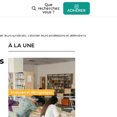
Que
recherchez
ADHÉRER
vous ?
 leurs syndicats, valoriser leurs professions et défendre la
À LA UNE
s
Analyses et décryptages
Supérieur privé : une dérive
qui met à mal la promesse