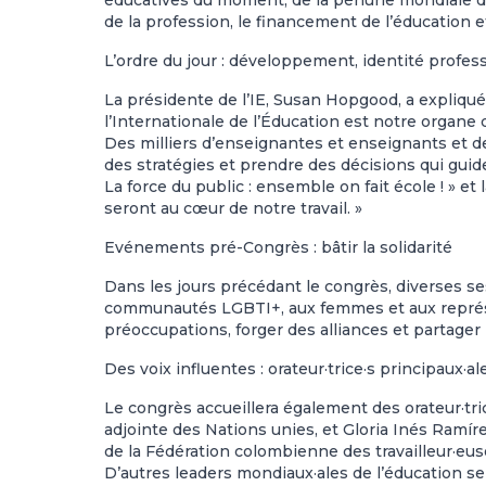
de la profession, le financement de l’éducation e
L’ordre du jour : développement, identité profes
La présidente de l’IE, Susan Hopgood, a expliqu
l’Internationale de l’Éducation est notre organe
Des milliers d’enseignantes et enseignants et d
des stratégies et prendre des décisions qui guid
La force du public : ensemble on fait école ! »
et 
seront au cœur de notre travail. »
Evénements pré-Congrès : bâtir la solidarité
Dans les jours précédant le congrès, diverses s
communautés LGBTI+, aux femmes et aux représe
préoccupations, forger des alliances et partager 
Des voix influentes : orateur·trice·s principaux·al
Le congrès accueillera également des orateur·tri
adjointe des Nations unies, et Gloria Inés Ramír
de la Fédération colombienne des travailleur·eus
D’autres leaders mondiaux·ales de l’éducation s