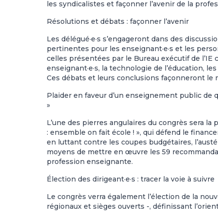
les syndicalistes et façonner l’avenir de la prof
Résolutions et débats : façonner l’avenir
Les délégué·e·s s’engageront dans des discussion
pertinentes pour les enseignant·e·s et les perso
celles présentées par le Bureau exécutif de l’IE
enseignant·e·s, la technologie de l’éducation, le
Ces débats et leurs conclusions façonneront le 
Plaider en faveur d’un enseignement public de qua
»
L’une des pierres angulaires du congrès sera la 
: ensemble on fait école ! »
, qui défend le finan
en luttant contre les coupes budgétaires, l’austé
moyens de mettre en œuvre
les 59 recommandat
profession enseignante
.
Élection des dirigeant·e·s : tracer la voie à suivre
Le congrès verra également l’élection de la nouvel
régionaux et sièges ouverts -, définissant l’orient