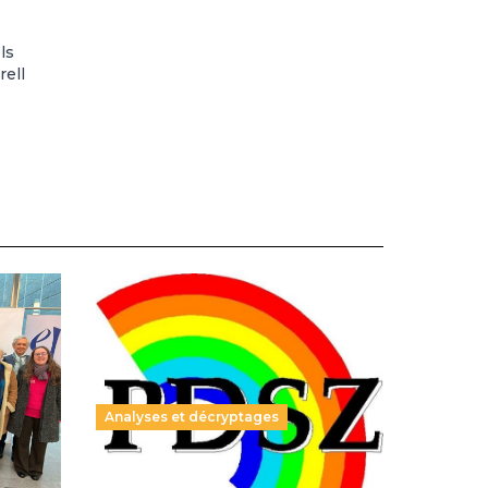
ls
rell
Analyses et décryptages
ble :
Hongrie : du changement pour