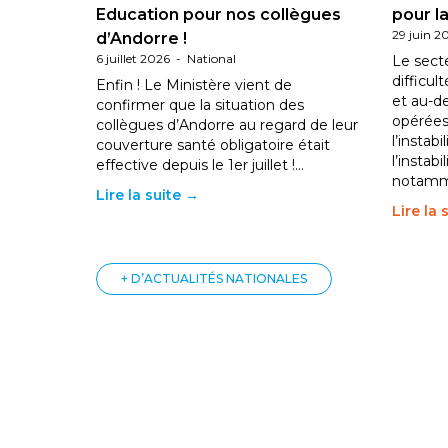
Education pour nos collègues
pour la
29 juin 2
d’Andorre !
6 juillet 2026
-
National
Le sect
difficul
Enfin ! Le Ministère vient de
et au-d
confirmer que la situation des
opérées
collègues d’Andorre au regard de leur
l’instab
couverture santé obligatoire était
l’instabi
effective depuis le 1er juillet !…
notam
Lire la suite →
Lire la 
+ D’ACTUALITÉS NATIONALES