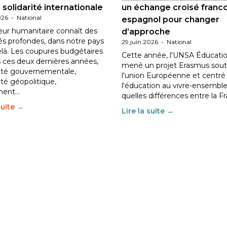
 solidarité internationale
un échange croisé franc
026
-
National
espagnol pour changer
eur humanitaire connaît des
d’approche
tés profondes, dans notre pays
29 juin 2026
-
National
elà. Les coupures budgétaires
Cette année, l'UNSA Éducatio
 ces deux dernières années,
mené un projet Erasmus sout
ilité gouvernementale,
l'union Européenne et centré
lité géopolitique,
l'éducation au vivre-ensemble
ment…
quelles différences entre la F
suite →
Lire la suite →