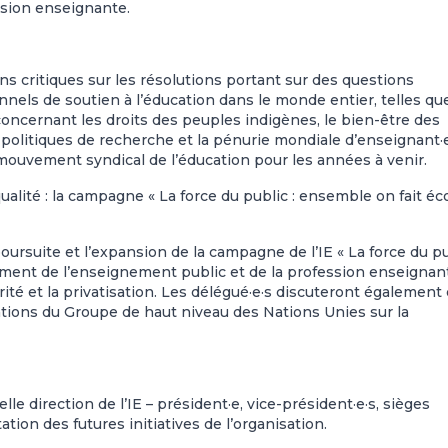
ession enseignante.
s critiques sur les résolutions portant sur des questions
nnels de soutien à l’éducation dans le monde entier, telles qu
 concernant les droits des peuples indigènes, le bien-être des
s politiques de recherche et la pénurie mondiale d’enseignant·e
mouvement syndical de l’éducation pour les années à venir.
lité : la campagne « La force du public : ensemble on fait éco
poursuite et l’expansion de la campagne de l’IE
« La force du p
cement de l’enseignement public et de la profession enseignan
rité et la privatisation. Les délégué·e·s discuteront également
ions du Groupe de haut niveau des Nations Unies sur la
le direction de l’IE – président·e, vice-président·e·s, sièges
ation des futures initiatives de l’organisation.