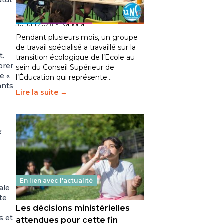
l’éducation : l’UNSA Éducation
fait bouger les lignes
30 juin 2026
-
National
Pendant plusieurs mois, un groupe
de travail spécialisé a travaillé sur la
t.
transition écologique de l’Ecole au
orer
sein du Conseil Supérieur de
ne
«
l’Éducation qui représente…
ants
Lire la suite →
x
En lien avec l'actualité
ale
te
Les décisions ministérielles
s et
attendues pour cette fin