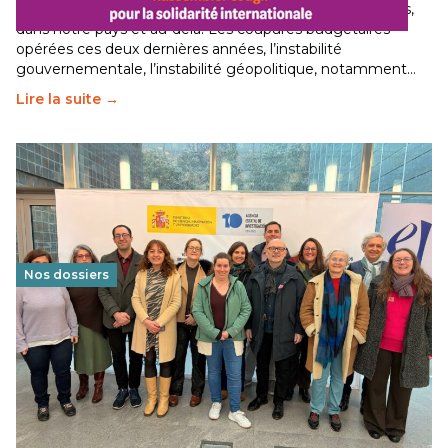
Le secteur humanitaire connaît des difficultés profondes,
dans notre pays et au-delà. Les coupures budgétaires
opérées ces deux dernières années, l’instabilité
gouvernementale, l’instabilité géopolitique, notamment…
Lire la suite →
Nos dossiers
Éducation au vivre-ensemble : un échange croisé
franco-espagnol pour changer d’approche
29 juin 2026
-
National
Cette année, l'UNSA Éducation a mené un projet Erasmus
soutenu par l'union Européenne et centré sur l'éducation
au vivre-ensemble : quelles différences entre la France…