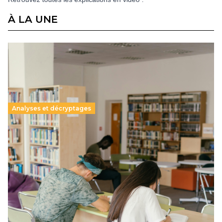
À LA UNE
Analyses et décryptages
Supérieur privé : une dérive qui met à mal la
promesse républicaine
11 juillet 2026
-
National
Le projet de loi sur la régulation de l’enseignement
supérieur privé met en lumière l’amplification d’un système
qui relègue l’acte pédagogique au superfétatoire, voire à…
Lire la suite →