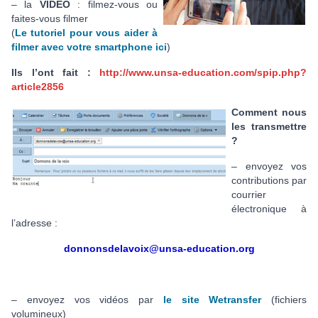
– la
VIDÉO
: filmez-vous ou
faites-vous filmer
(
Le tutoriel pour vous aider à
filmer avec votre smartphone ici
)
Ils l’ont fait :
http://www.unsa-education.com/spip.php?
article2856
Comment nous
les transmettre
?
– envoyez vos
contributions par
courrier
électronique à
l’adresse :
donnonsdelavoix@unsa-education.org
– envoyez vos vidéos par
le site Wetransfer
(fichiers
volumineux)