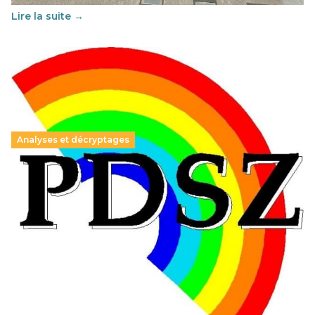
Lire la suite →
Analyses et décryptages
Hongrie : du changement pour les politiques
éducatives, aussi !
25 juin 2026
-
National
En Hongrie, le conservateur Peter Magyar et son parti
Tisza "Respect et liberté" ont remporté une large victoire,
contre le premier ministre sortant, Viktor Orban,…
Lire la suite →