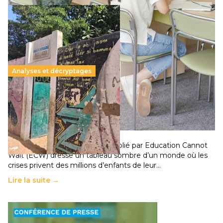
Analyses et décryptages
258 millions d’enfants victimes de la guerre, des
chocs climatiques et des déplacements de
population
11 juillet 2026
-
National
Un nouveau rapport mondial publié par Education Cannot
Wait (ECW) dresse un tableau sombre d’un monde où les
crises privent des millions d’enfants de leur…
Lire la suite →