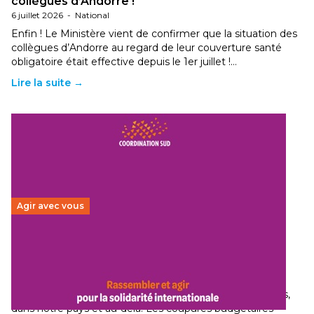
collègues d’Andorre !
6 juillet 2026
-
National
Enfin ! Le Ministère vient de confirmer que la situation des
collègues d’Andorre au regard de leur couverture santé
obligatoire était effective depuis le 1er juillet !…
Lire la suite →
Agir avec vous
Budget 2026 : État d’urgence pour la solidarité
internationale
29 juin 2026
-
National
Le secteur humanitaire connaît des difficultés profondes,
dans notre pays et au-delà. Les coupures budgétaires