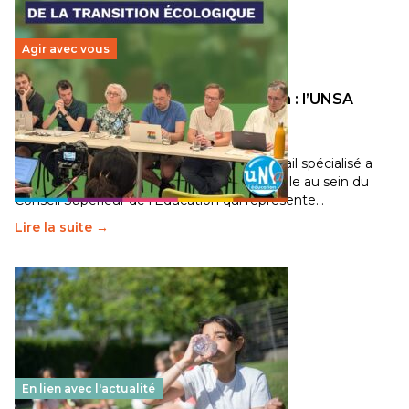
Agir avec vous
Transition écologique de l’éducation : l’UNSA
Éducation fait bouger les lignes
30 juin 2026
-
National
Pendant plusieurs mois, un groupe de travail spécialisé a
travaillé sur la transition écologique de l’Ecole au sein du
Conseil Supérieur de l’Éducation qui représente…
Lire la suite →
En lien avec l'actualité