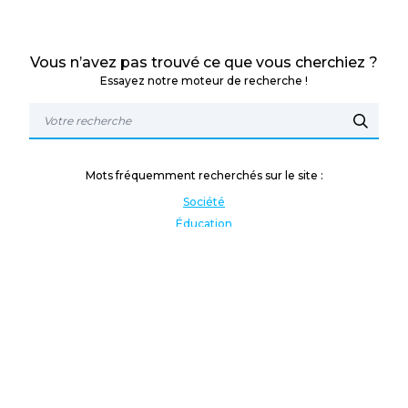
Vous n’avez pas trouvé ce que vous cherchiez ?
Essayez notre moteur de recherche !
Mots fréquemment recherchés sur le site :
Société
Éducation
Fonction publique
Jeunesse et sport
Enseignement supérieur
Rémunération
Vos droits
International
Culture
Enseigner à l'étranger