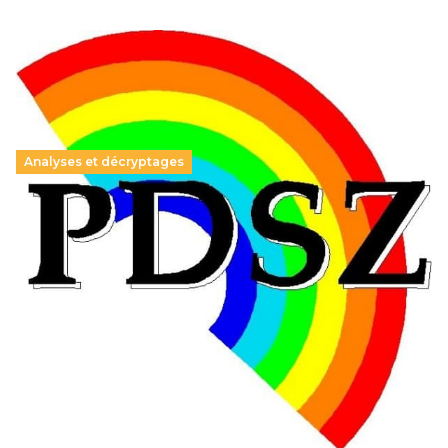
Analyses et décryptages
Hongrie : du changement pour les politiques
éducatives, aussi !
25 juin 2026
-
National
En Hongrie, le conservateur Peter Magyar et son parti
Tisza "Respect et liberté" ont remporté une large victoire,
contre le premier ministre sortant, Viktor Orban,…
Lire la suite →
+ D’ACTUALITÉS NATIONALES