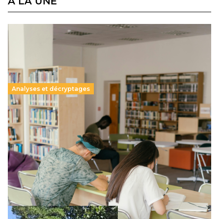
À LA UNE
Analyses et décryptages
Supérieur privé : une dérive qui met à mal la
promesse républicaine
11 juillet 2026
-
National
Le projet de loi sur la régulation de l’enseignement
supérieur privé met en lumière l’amplification d’un système
qui relègue l’acte pédagogique au superfétatoire, voire à…
Lire la suite →