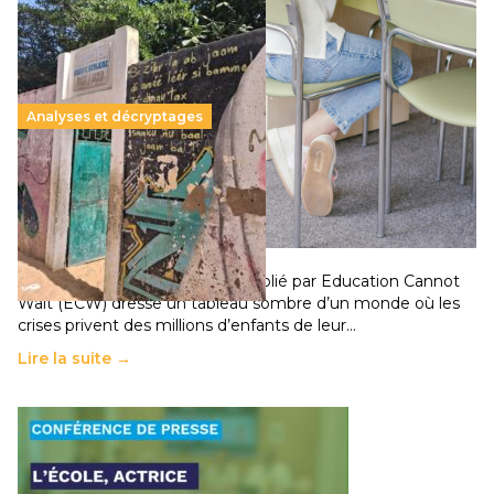
Analyses et décryptages
258 millions d’enfants victimes de la guerre, des
chocs climatiques et des déplacements de
population
11 juillet 2026
-
National
Un nouveau rapport mondial publié par Education Cannot
Wait (ECW) dresse un tableau sombre d’un monde où les
crises privent des millions d’enfants de leur…
Lire la suite →