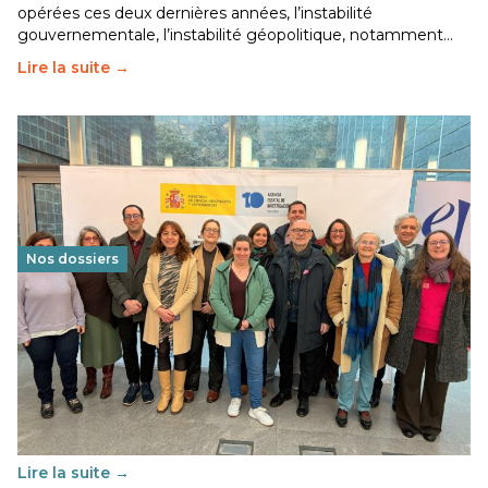
opérées ces deux dernières années, l’instabilité
gouvernementale, l’instabilité géopolitique, notamment…
Lire la suite →
Nos dossiers
Éducation au vivre-ensemble : un échange croisé
franco-espagnol pour changer d’approche
29 juin 2026
-
National
Cette année, l'UNSA Éducation a mené un projet Erasmus
soutenu par l'union Européenne et centré sur l'éducation
au vivre-ensemble : quelles différences entre la France…
Lire la suite →