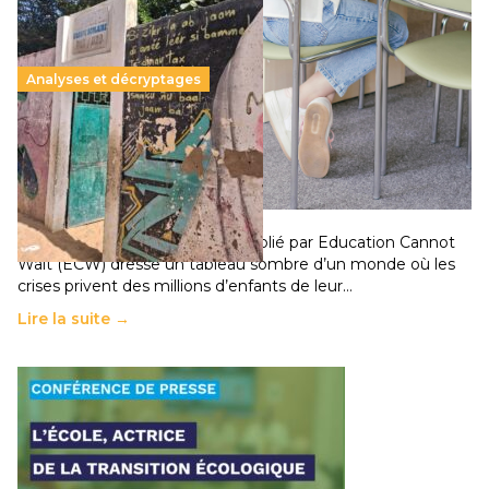
Analyses et décryptages
258 millions d’enfants victimes de la guerre, des
chocs climatiques et des déplacements de
population
11 juillet 2026
-
National
Un nouveau rapport mondial publié par Education Cannot
Wait (ECW) dresse un tableau sombre d’un monde où les
crises privent des millions d’enfants de leur…
Lire la suite →