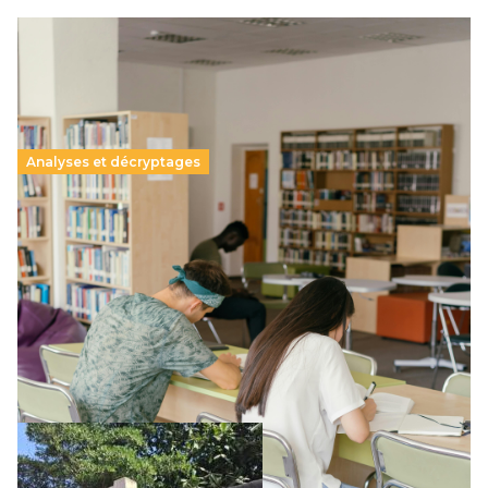
Analyses et décryptages
Supérieur privé : une dérive qui met à mal la
promesse républicaine
11 juillet 2026
-
National
Le projet de loi sur la régulation de l’enseignement
supérieur privé met en lumière l’amplification d’un système
qui relègue l’acte pédagogique au superfétatoire, voire à…
Lire la suite →