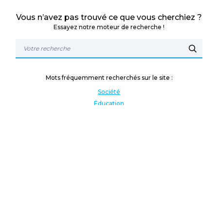
Vous n’avez pas trouvé ce que vous cherchiez ?
Essayez notre moteur de recherche !
Mots fréquemment recherchés sur le site :
Société
Éducation
Fonction publique
Jeunesse et sport
Enseignement supérieur
Rémunération
Vos droits
International
Culture
Enseigner à l'étranger
Covid