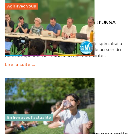
Agir avec vous
Transition écologique de l’éducation : l’UNSA
Éducation fait bouger les lignes
30 juin 2026
-
National
Pendant plusieurs mois, un groupe de travail spécialisé a
travaillé sur la transition écologique de l’Ecole au sein du
Conseil Supérieur de l’Éducation qui représente…
Lire la suite →
En lien avec l'actualité
Les décisions ministérielles attendues pour cette