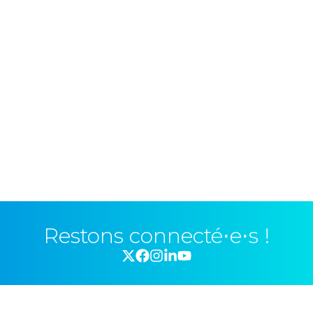
Restons connecté⋅e⋅s !