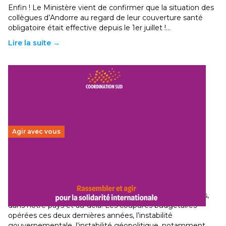
Enfin ! Le Ministère vient de confirmer que la situation des
collègues d’Andorre au regard de leur couverture santé
obligatoire était effective depuis le 1er juillet !…
Lire la suite →
Agir avec vous
Budget 2026 : État d’urgence pour la solidarité
internationale
29 juin 2026
-
National
Le secteur humanitaire connaît des difficultés profondes,
dans notre pays et au-delà. Les coupures budgétaires
opérées ces deux dernières années, l’instabilité
gouvernementale, l’instabilité géopolitique, notamment…