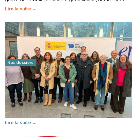
Lire la suite →
Nos dossiers
Éducation au vivre-ensemble : un échange croisé
franco-espagnol pour changer d’approche
29 juin 2026
-
National
Cette année, l'UNSA Éducation a mené un projet Erasmus
soutenu par l'union Européenne et centré sur l'éducation
au vivre-ensemble : quelles différences entre la France…
Lire la suite →