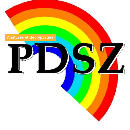
Analyses et décryptages
Hongrie : du changement pour les politiques
éducatives, aussi !
25 juin 2026
-
National
En Hongrie, le conservateur Peter Magyar et son parti
Tisza "Respect et liberté" ont remporté une large victoire,
contre le premier ministre sortant, Viktor Orban,…
Lire la suite →
+ D’ACTUALITÉS NATIONALES