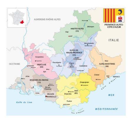
En direct de la section régionale Provence Alpes
Côte d’Azur
26 octobre 2021
-
PROVENCE-ALPES-CÔTE D’AZUR
Présentation de la section régionale PACA
Lire la suite →