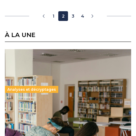
1
2
3
4
À LA UNE
Analyses et décryptages
Supérieur privé : une dérive qui met à mal la
promesse républicaine
11 juillet 2026
-
National
Le projet de loi sur la régulation de l’enseignement
supérieur privé met en lumière l’amplification d’un système