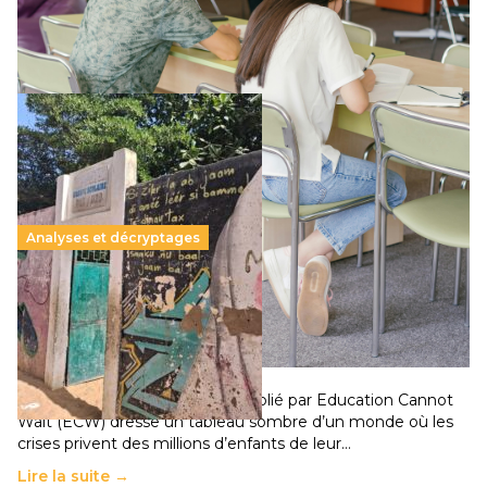
qui relègue l’acte pédagogique au superfétatoire, voire à…
Lire la suite →
Analyses et décryptages
258 millions d’enfants victimes de la guerre, des
chocs climatiques et des déplacements de
population
11 juillet 2026
-
National
Un nouveau rapport mondial publié par Education Cannot
Wait (ECW) dresse un tableau sombre d’un monde où les
crises privent des millions d’enfants de leur…
Lire la suite →