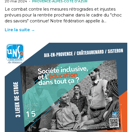
20 mai 2024
-
PROVENCE-ALPES-CÔTE D’AZUR
Le combat contre les mesures rétrogrades et injustes
prévues pour la rentrée prochaine dans le cadre du "choc
des savoirs" continue! Notre fédération appelle à…
Lire la suite →
Le 15 novembre : ateliers, débats et table ronde
sur le thème « Société inclusive, et l’éducation
dans tout ça ? »
26 septembre 2022
-
PROVENCE-ALPES-CÔTE D’AZUR
Mardi 15 novembre 2022, dans 3 lieux de l'académie Aix-