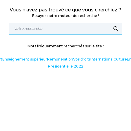
Vous n’avez pas trouvé ce que vous cherchiez ?
Essayez notre moteur de recherche !
Mots fréquemment recherchés sur le site :
rt
Enseignement supérieur
Rémunération
Vos droits
International
Culture
En
Présidentielle 2022
TERLOCUTEURS
NOS THÉMATIQUES
En lien avec l’actualité
Nos expressions
Agir avec vous
Analyses et décryptages