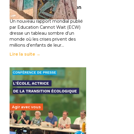
climatiques et des
déplacements de population
11 juillet 2026
-
National
Un nouveau rapport mondial publié
par Education Cannot Wait (ECW)
dresse un tableau sombre d’un
monde où les crises privent des
millions d’enfants de leur…
Lire la suite →
Agir avec vous
Transition écologique de
l’éducation : l’UNSA Éducation