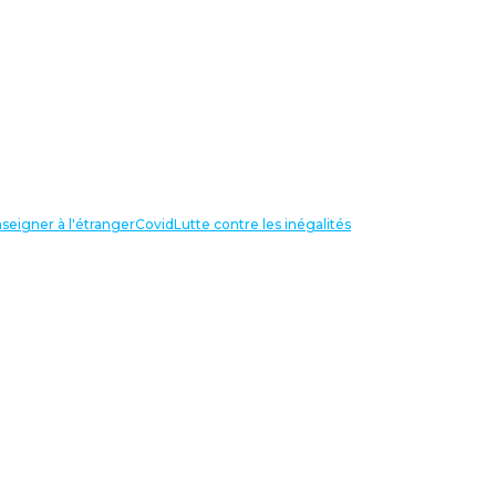
seigner à l'étranger
Covid
Lutte contre les inégalités
LIENS UTILES
NOS RECHERCHES
Centre Henri Aigueperse
INTERNATIONAL
Partir travailler à l’étranger
Internationale de l’éducation