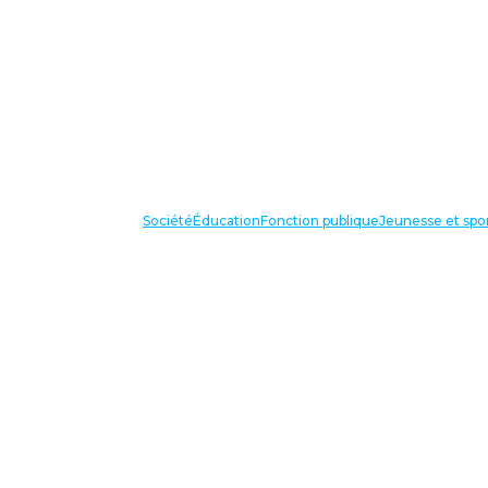
Société
Éducation
Fonction publique
Jeunesse et spo
VOS IN
87 bis avenue Georges Gosnat
94853 Ivry sur Seine Cedex
Tél:
01 56 20 29 50