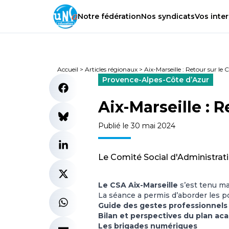
Notre
fédération
Nos
syndicats
Vos
inter
Accueil
>
Articles régionaux
>
Aix-Marseille : Retour sur le
Provence-Alpes-Côte d’Azur
Aix-Marseille : 
Publié le 30 mai 2024
Le Comité Social d'Administrati
Le CSA Aix-Marseille
s’est tenu ma
La séance a permis d’aborder les po
Guide des gestes professionnels 
Bilan et perspectives du plan ac
Les brigades numériques