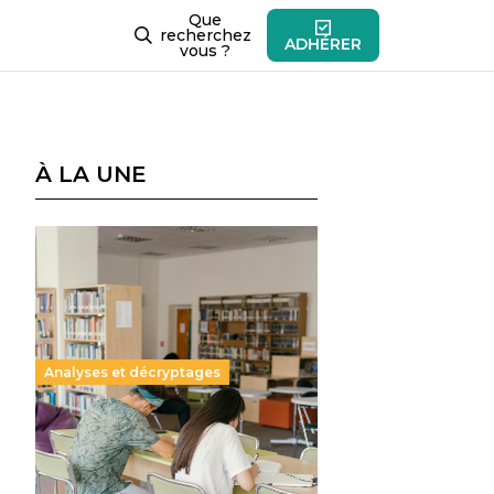
Que
recherchez
ADHÉRER
vous ?
À LA UNE
Analyses et décryptages
Supérieur privé : une dérive
qui met à mal la promesse
républicaine