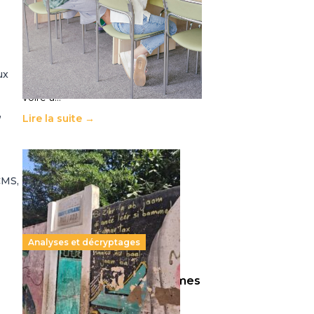
11 juillet 2026
-
National
Le projet de loi sur la régulation de
l’enseignement supérieur privé met
en lumière l’amplification d’un
système qui relègue l’acte
ux
pédagogique au superfétatoire,
voire à…
,
Lire la suite →
CMS,
Analyses et décryptages
258 millions d’enfants victimes
de la guerre, des chocs