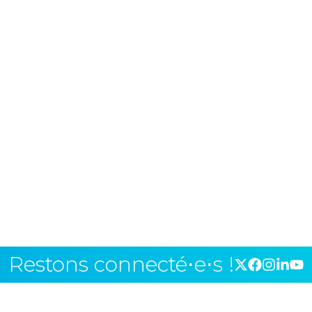
Restons connecté⋅e⋅s !