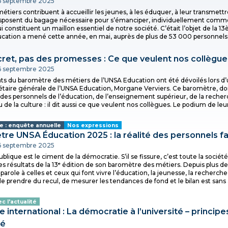
16 septembre 2025
étiers contribuent à accueillir les jeunes, à les éduquer, à leur transmet
sposent du bagage nécessaire pour s’émanciper, individuellement comm
i constituent un maillon essentiel de notre société. C’était l’objet de l
cation a mené cette année, en mai, auprès de plus de 53 000 personnels d
ret, pas des promesses : Ce que veulent nos collègue
16 septembre 2025
ats du baromètre des métiers de l’UNSA Education ont été dévoilés lors d
rétaire générale de l’UNSA Education, Morgane Verviers. Ce baromètre, do
 des personnels de l’éducation, de l’enseignement supérieur, de la recher
 de la culture : il dit aussi ce que veulent nos collègues. Le podium de leur
 : enquête annuelle
Nos expressions
re UNSA Éducation 2025 : la réalité des personnels f
16 septembre 2025
ublique est le ciment de la démocratie. S’il se fissure, c’est toute la socié
les résultats de la 13ᵉ édition de son baromètre des métiers. Depuis plus de
 parole à celles et ceux qui font vivre l’éducation, la jeunesse, la recherch
de prendre du recul, de mesurer les tendances de fond et le bilan est sans 
ec l'actualité
e international : La démocratie à l’université – princi
sé