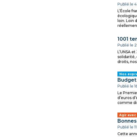
Publié le
L’École fr
écologique
loin. Loin
réellement
1001 ter
Publié le 
L’UNSA et 
solidarité
droits, nos
Nos expr
Budget 
Publié le 1
Le Premier
d’euros d’
comme dida
Agir avec
Bonnes 
Publié le 1
Cette anné