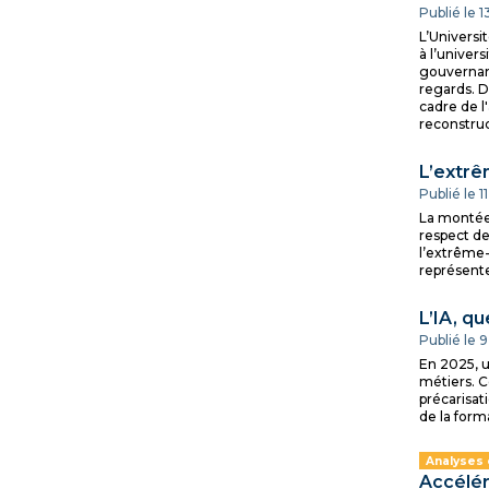
Publié le 
L’Universit
à l’univer
gouvernanc
regards. D
cadre de l
reconstruc
L’extrê
Publié le 
La montée 
respect de
l’extrême-
représente
L’IA, q
Publié le
En 2025, u
métiers. C
précarisat
de la form
Analyses
Accélér