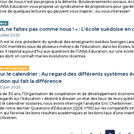
ur de nous n'est pas propice à la détente. Bouleversements sociaux, éco
 l'UNSA Education vous propose un syndicalisme de propositions pour garder
ive de quelques lectures qui peuvent vous inspirer…ou vous intéresser!
iers
ut, ne faites pas comme nous ! » : L’école suédoise en
 juillet 2025
h est le vice-président du syndicat des enseignants suédois Sveriges Lara
00 membres issus de plusieurs métiers de l’éducation, dans les écoles, les
es. Il répond aujourd’hui aux questions de l’UNSA Education, sur une école
ais dont on connaît mal les évolutions récentes.
 et décryptages
ur le calendrier : Au regard des différents systèmes éd
ion qui fait la différence
30 juin 2025
s de 30 ans, l’Organisation de coopération et de développement économi
 Regards sur l’éducation » destiné à dresser un état des lieux de leurs syst
 le calendrier scolaires, nous avons interrogé l‘analyste Eric Charbonnier, 
 de notre dernier Questions d’Éducation (QDE n°55) sur les comparatifs int
n qui favorise les bons résultats académiques et les bons taux d’une insert
Entretien.