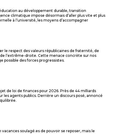
éducation au développement durable, transition
nce climatique impose désormais d’aller plus vite et plus
maternelle à l’université, les moyens d’accompagner
r le respect des valeurs républicaines de fraternité, de
été de l’extrême-droite. Cette menace concrète sur nos
rge possible des forces progressistes.
ojet de loi de finances pour 2026. Près de 44 milliards
 les agents publics. Derrière un discours posé, annoncé
uilibrée.
n vacances soulagé.es de pouvoir se reposer, mais le