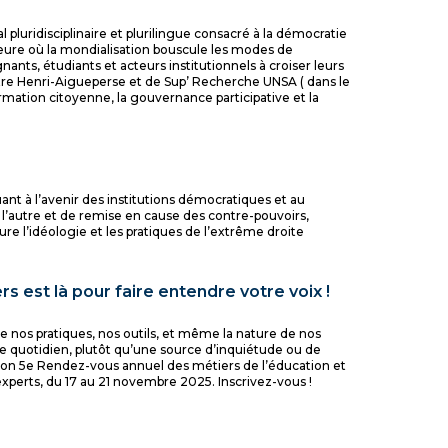
l pluridisciplinaire et plurilingue consacré à la démocratie
l’heure où la mondialisation bouscule les modes de
nants, étudiants et acteurs institutionnels à croiser leurs
ntre Henri-Aigueperse et de Sup’ Recherche UNSA ( dans le
formation citoyenne, la gouvernance participative et la
nt à l’avenir des institutions démocratiques et au
 l’autre et de remise en cause des contre-pouvoirs,
re l’idéologie et les pratiques de l’extrême droite
s est là pour faire entendre votre voix !
orme nos pratiques, nos outils, et même la nature de nos
 quotidien, plutôt qu’une source d’inquiétude ou de
 son 5e Rendez-vous annuel des métiers de l’éducation et
experts, du 17 au 21 novembre 2025. Inscrivez-vous !