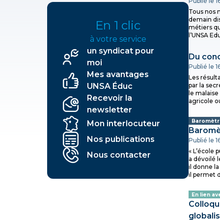
Publié le 
Tous nos m
demain di
En 1 clic
métiers qu
l’UNSA Edu
à votre service
un syndicat pour
Du conc
moi
Publié le 
Mes avantages
Les résult
UNSA Éduc
par la sec
le malaise
Recevoir la
agricole ou
newsletter
Baromètre
Mon interlocuteur
Baromèt
Nos publications
Publié le 
« L’école p
Nous contacter
a dévoilé 
il donne la
il permet 
En lien av
Colloqu
globali