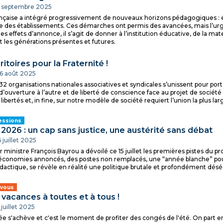
 4 septembre 2025
ançaise a intégré progressivement de nouveaux horizons pédagogiques : 
 des établissements. Ces démarches ont permis des avancées, mais l’urge
 des effets d’annonce, il s’agit de donner à l’institution éducative, de la 
 les générations présentes et futures.
ritoires pour la Fraternité !
26 août 2025
32 organisations nationales associatives et syndicales s’unissent pour porte
, d’ouverture à l’autre et de liberté de conscience face au projet de soci
 libertés et, in fine, sur notre modèle de société requiert l’union la plus la
essions
2026 : un cap sans justice, une austérité sans débat
6 juillet 2025
 ministre François Bayrou a dévoilé ce 15 juillet les premières pistes du pr
économies annoncés, des postes non remplacés, une “année blanche” pour
ctique, se révèle en réalité une politique brutale et profondément déséq
 vous
vacances à toutes et à tous !
1 juillet 2025
e s'achève et c'est le moment de profiter des congés de l'été. On part e