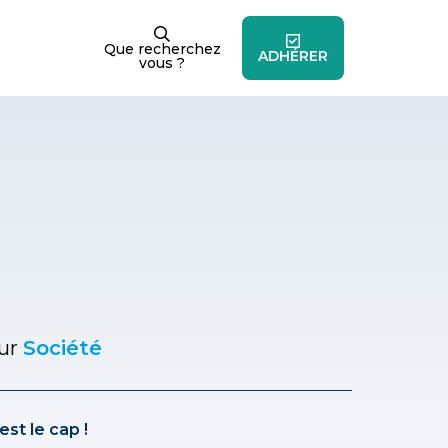
Que recherchez
ADHÉRER
vous ?
our
Société
st le cap !