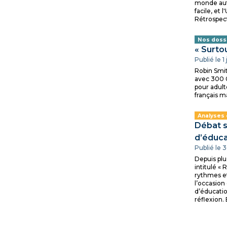
monde auto
facile, et
Rétrospect
Nos doss
« Surto
Publié le 1
Robin Smit
avec 300 0
pour adult
français m
Analyses
Débat s
d’éducat
Publié le 
Depuis plu
intitulé «
rythmes et
l’occasion
d’éducatio
réflexion. 