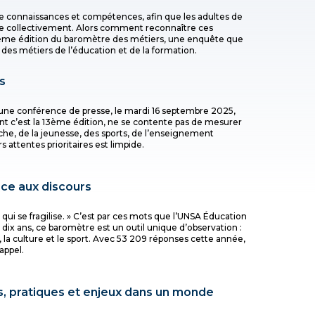
tre connaissances et compétences, afin que les adultes de
e collectivement. Alors comment reconnaître ces
a 13ème édition du baromètre des métiers, une enquête que
es métiers de l’éducation et de la formation.
s
’une conférence de presse, le mardi 16 septembre 2025,
nt c’est la 13ème édition, ne se contente pas de mesurer
che, de la jeunesse, des sports, de l’enseignement
s attentes prioritaires est limpide.
ace aux discours
té qui se fragilise. » C’est par ces mots que l’UNSA Éducation
 dix ans, ce baromètre est un outil unique d’observation :
e, la culture et le sport. Avec 53 209 réponses cette année,
appel.
pes, pratiques et enjeux dans un monde