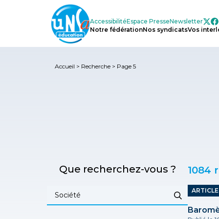
Accessibilité
Espace
Presse
Newsletter
Notre
fédération
Nos
syndicats
Vos
inter
Accueil
>
Recherche
>
Page 5
Que recherchez-vous ?
1084 
ARTICL
Baromèt