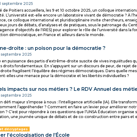
13 septembre 2025
é de Poitiers accueillera, les 9 et 10 octobre 2025, un colloque internationa
sité. L’université est-elle encore un laboratoire vivant de démocratie ? À 
e, ce colloque international et pluridisciplinaire invite chercheurs, enseig
eux jours de débats, d’analyses et de pratiques, sous le patronage du Ce
'agence d'objectifs de l'IRES) pour explorer le rôle de l’université dans la 
tion démocratique, en France et ailleurs dans le monde.
me-droite : un poison pour la démocratie ?
11 septembre 2025
en puissance des partis d’extrême-droite suscite de vives inquiétudes qua
s droits fondamentaux. En s’appuyant sur un discours de peur, de rejet de
droite fragilisent l’équilibre des régimes démocratiques. Dans quelle mesu
nt-elles une menace pour la démocratie et les libertés individuelles ?
uels impacts sur nos métiers ? Le RDV Annuel des métier
 9 septembre 2025
n défi majeur s’impose à nous : l’intelligence artificielle (IA). Elle transf
omment l’appréhender ? Comment en faire un levier pour améliorer notre
ion ? C’est pour répondre à ces questions que l’UNSA Éducation organise
ation, une journée unique de débats et de co-construction entre pairs et 
 et décryptages
er l’écologisation de l’École