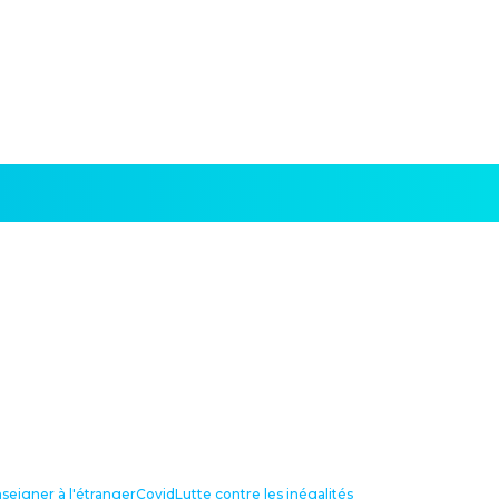
seigner à l'étranger
Covid
Lutte contre les inégalités