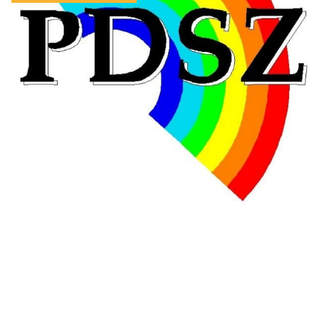
Hongrie : du changement pour les politiques
éducatives, aussi !
25 juin 2026
-
National
En Hongrie, le conservateur Peter Magyar et son parti
Tisza "Respect et liberté" ont remporté une large victoire,
contre le premier ministre sortant, Viktor Orban,…
Lire la suite →
+ D’ACTUALITÉS NATIONALES