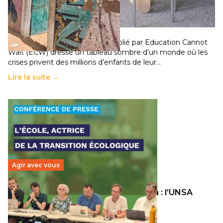
chocs climatiques et des déplacements de
population
11 juillet 2026
-
National
Un nouveau rapport mondial publié par Education Cannot
Wait (ECW) dresse un tableau sombre d’un monde où les
crises privent des millions d’enfants de leur…
Lire la suite →
Agir avec vous
Transition écologique de l’éducation : l’UNSA
Éducation fait bouger les lignes
30 juin 2026
-
National