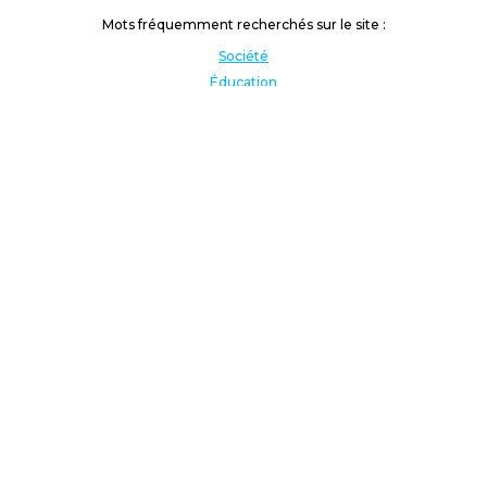
Mots fréquemment recherchés sur le site :
Société
Éducation
Fonction publique
Jeunesse et sport
Enseignement supérieur
Rémunération
Vos droits
International
Culture
Enseigner à l'étranger
Covid
Lutte contre les inégalités
Présidentielle 2022