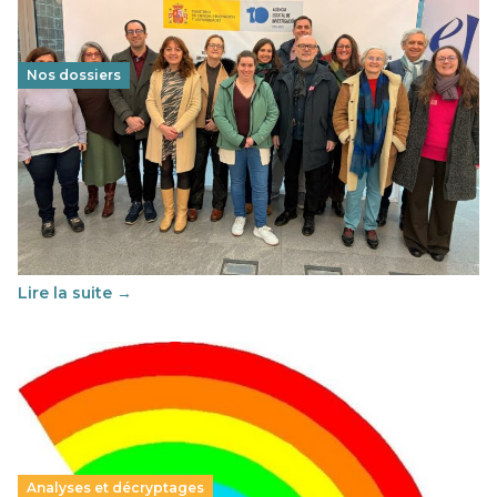
Nos dossiers
Éducation au vivre-ensemble : un échange croisé
franco-espagnol pour changer d’approche
29 juin 2026
-
National
Cette année, l'UNSA Éducation a mené un projet Erasmus
soutenu par l'union Européenne et centré sur l'éducation
au vivre-ensemble : quelles différences entre la France…
Lire la suite →
Analyses et décryptages