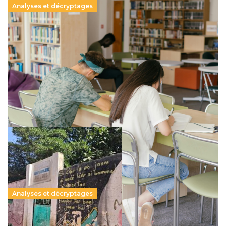
Analyses et décryptages
Supérieur privé : une dérive qui met à mal la
promesse républicaine
11 juillet 2026
-
National
Le projet de loi sur la régulation de l’enseignement
supérieur privé met en lumière l’amplification d’un système
qui relègue l’acte pédagogique au superfétatoire, voire à…
Lire la suite →
Analyses et décryptages
258 millions d’enfants victimes de la guerre, des