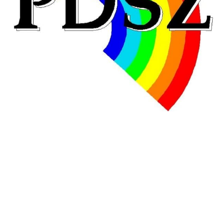
éducatives, aussi !
25 juin 2026
-
National
En Hongrie, le conservateur Peter Magyar et son parti
Tisza "Respect et liberté" ont remporté une large victoire,
contre le premier ministre sortant, Viktor Orban,…
Lire la suite →
+ D’ACTUALITÉS NATIONALES