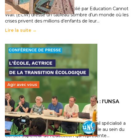
11 juillet 2026
-
National
Un nouveau rapport mondial publié par Education Cannot
Wait (ECW) dresse un tableau sombre d’un monde où les
crises privent des millions d’enfants de leur…
Lire la suite →
Agir avec vous
Transition écologique de l’éducation : l’UNSA
Éducation fait bouger les lignes
30 juin 2026
-
National
Pendant plusieurs mois, un groupe de travail spécialisé a
travaillé sur la transition écologique de l’Ecole au sein du
Conseil Supérieur de l’Éducation qui représente…