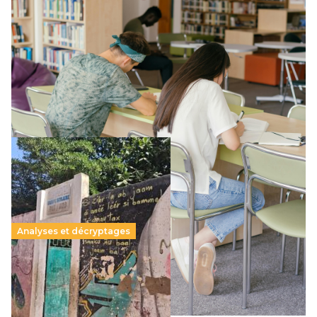
Supérieur privé : une dérive qui met à mal la
promesse républicaine
11 juillet 2026
-
National
Le projet de loi sur la régulation de l’enseignement
supérieur privé met en lumière l’amplification d’un système
qui relègue l’acte pédagogique au superfétatoire, voire à…
Lire la suite →
Analyses et décryptages
258 millions d’enfants victimes de la guerre, des
chocs climatiques et des déplacements de
population