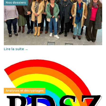
Nos dossiers
Éducation au vivre-ensemble : un échange croisé
franco-espagnol pour changer d’approche
29 juin 2026
-
National
Cette année, l'UNSA Éducation a mené un projet Erasmus
soutenu par l'union Européenne et centré sur l'éducation
au vivre-ensemble : quelles différences entre la France…
Lire la suite →
Analyses et décryptages
Hongrie : du changement pour les politiques