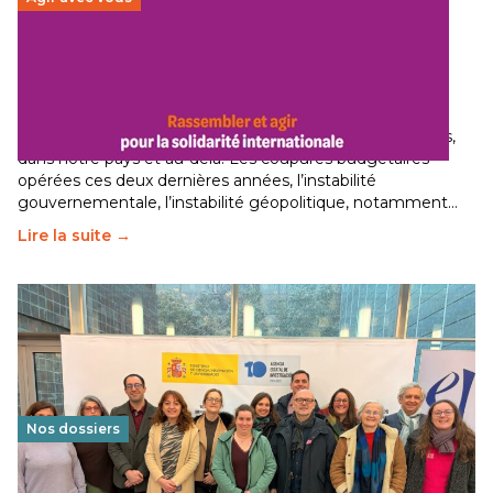
Budget 2026 : État d’urgence pour la solidarité
internationale
29 juin 2026
-
National
Le secteur humanitaire connaît des difficultés profondes,
dans notre pays et au-delà. Les coupures budgétaires
opérées ces deux dernières années, l’instabilité
gouvernementale, l’instabilité géopolitique, notamment…
Lire la suite →
Nos dossiers
Éducation au vivre-ensemble : un échange croisé