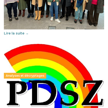
franco-espagnol pour changer d’approche
29 juin 2026
-
National
Cette année, l'UNSA Éducation a mené un projet Erasmus
soutenu par l'union Européenne et centré sur l'éducation
au vivre-ensemble : quelles différences entre la France…
Lire la suite →
Analyses et décryptages
Hongrie : du changement pour les politiques
éducatives, aussi !
25 juin 2026
-
National
En Hongrie, le conservateur Peter Magyar et son parti