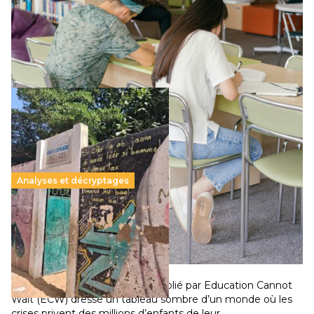
Le projet de loi sur la régulation de l’enseignement
supérieur privé met en lumière l’amplification d’un système
qui relègue l’acte pédagogique au superfétatoire, voire à…
Lire la suite →
Analyses et décryptages
258 millions d’enfants victimes de la guerre, des
chocs climatiques et des déplacements de
population
11 juillet 2026
-
National
Un nouveau rapport mondial publié par Education Cannot
Wait (ECW) dresse un tableau sombre d’un monde où les
crises privent des millions d’enfants de leur…