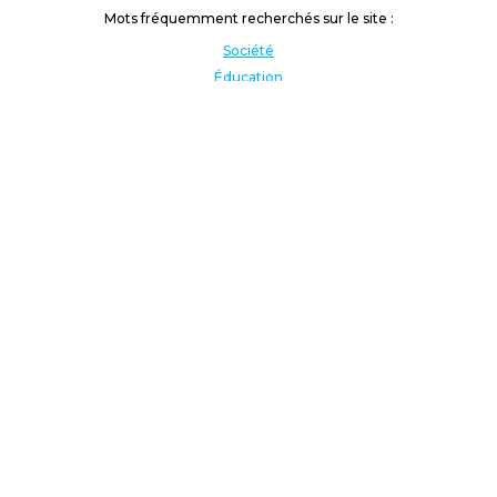
Mots fréquemment recherchés sur le site :
Société
Éducation
Fonction publique
Jeunesse et sport
Enseignement supérieur
Rémunération
Vos droits
International
Culture
Enseigner à l'étranger
Covid
Lutte contre les inégalités
Présidentielle 2022