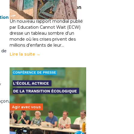
climatiques et des
déplacements de population
11 juillet 2026
-
National
tion
Un nouveau rapport mondial publié
par Education Cannot Wait (ECW)
dresse un tableau sombre d’un
monde où les crises privent des
millions d’enfants de leur…
 de
Lire la suite →
s
y
nçon,
Agir avec vous
Transition écologique de
l’éducation : l’UNSA Éducation