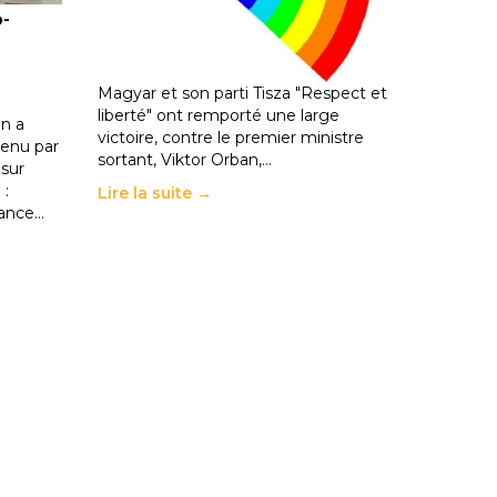
o-
les politiques éducatives, aussi !
25 juin 2026
-
National
En Hongrie, le conservateur Peter
Magyar et son parti Tisza "Respect et
liberté" ont remporté une large
n a
victoire, contre le premier ministre
enu par
sortant, Viktor Orban,…
 sur
 :
Lire la suite →
rance…