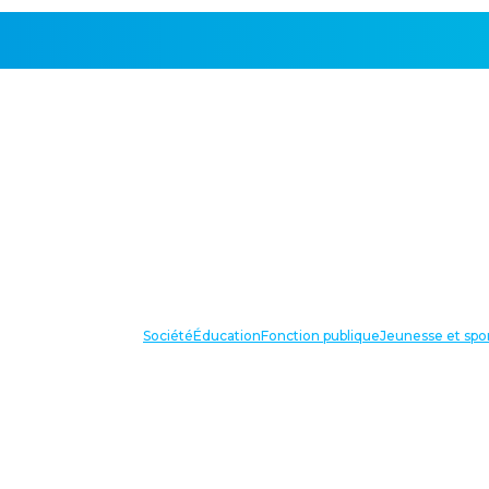
Société
Éducation
Fonction publique
Jeunesse et spo
VOS IN