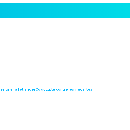
seigner à l'étranger
Covid
Lutte contre les inégalités
LIENS UTILES