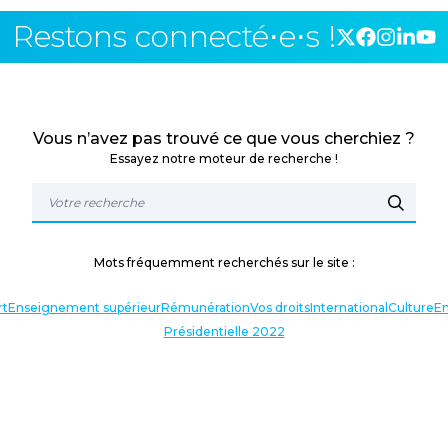
Restons connecté⋅e⋅s !
Vous n’avez pas trouvé ce que vous cherchiez ?
Essayez notre moteur de recherche !
Mots fréquemment recherchés sur le site :
rt
Enseignement supérieur
Rémunération
Vos droits
International
Culture
En
Présidentielle 2022
TERLOCUTEURS
NOS THÉMATIQUES