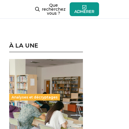
Que
recherchez
ADHÉRER
vous ?
À LA UNE
Analyses et décryptages
Supérieur privé : une dérive
qui met à mal la promesse
républicaine