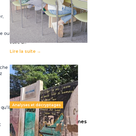
11 juillet 2026
-
National
Le projet de loi sur la régulation de
r,
l’enseignement supérieur privé met
en lumière l’amplification d’un
système qui relègue l’acte
ée ou
pédagogique au superfétatoire,
voire à…
Lire la suite →
iche
z
Analyses et décryptages
qu’il
258 millions d’enfants victimes
t
de la guerre, des chocs