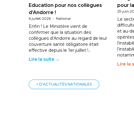
Education pour nos collègues
pour la
29 juin 2
d’Andorre !
6 juillet 2026
-
National
Le sect
difficul
Enfin ! Le Ministère vient de
et au-d
confirmer que la situation des
opérées
collègues d’Andorre au regard de leur
l’instab
couverture santé obligatoire était
l’instabi
effective depuis le 1er juillet !…
notam
Lire la suite →
Lire la 
+ D’ACTUALITÉS NATIONALES