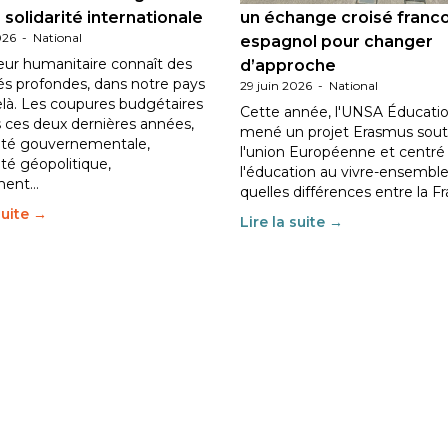
 solidarité internationale
un échange croisé franc
026
-
National
espagnol pour changer
eur humanitaire connaît des
d’approche
tés profondes, dans notre pays
29 juin 2026
-
National
elà. Les coupures budgétaires
Cette année, l'UNSA Éducatio
 ces deux dernières années,
mené un projet Erasmus sout
ilité gouvernementale,
l'union Européenne et centré
lité géopolitique,
l'éducation au vivre-ensemble
ment…
quelles différences entre la F
suite →
Lire la suite →