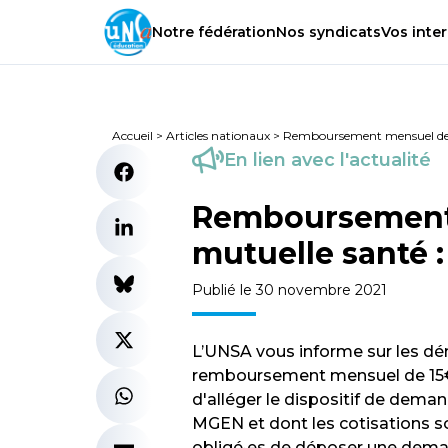
Notre
fédération
Nos
syndicats
Vos
inter
Accueil
>
Articles nationaux
>
Remboursement mensuel de 1
En lien avec l'actualité
Remboursement 
mutuelle santé 
Publié le 30 novembre 2021
L’UNSA vous informe sur les dé
remboursement mensuel de 15€ s
d'alléger le dispositif de dem
MGEN et dont les cotisations so
obligé·es de déposer une dem