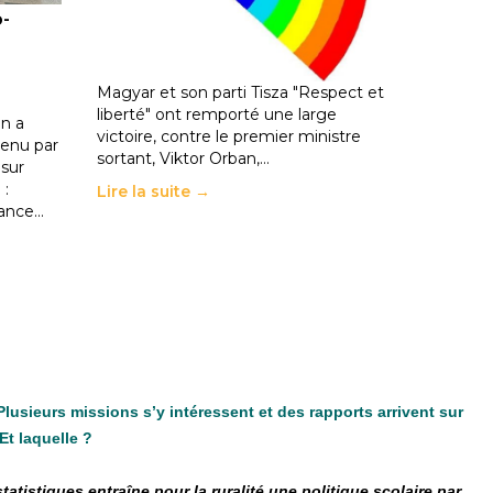
o-
les politiques éducatives, aussi !
25 juin 2026
-
National
En Hongrie, le conservateur Peter
Magyar et son parti Tisza "Respect et
liberté" ont remporté une large
n a
victoire, contre le premier ministre
enu par
sortant, Viktor Orban,…
 sur
 :
Lire la suite →
rance…
 Plusieurs missions s’y intéressent et des rapports arrivent sur
Et laquelle ?
tistiques entraîne pour la ruralité une politique scolaire par