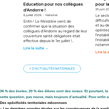
Education pour nos collègues
pour la
29 juin 2
d’Andorre !
6 juillet 2026
-
National
Le sect
difficul
Enfin ! Le Ministère vient de
et au-d
confirmer que la situation des
opérées
collègues d’Andorre au regard de leur
l’instab
couverture santé obligatoire était
l’instabi
effective depuis le 1er juillet !…
notam
Lire la suite →
Lire la 
+ D’ACTUALITÉS NATIONALES
36 % des écoles, 20 % des élèves sont des ruraux. Et pourtant, la r
cette question, pas neuve, mais toujours d’actualité. Pour enfin 
Des spécificités territoriales méconnues
«
Les dernières grandes études sur les conséquences de la ruralité