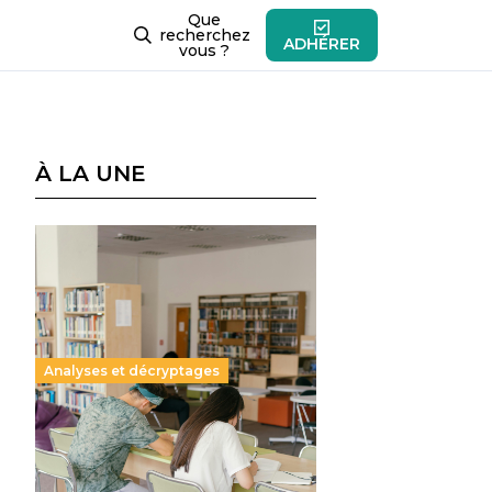
Que
recherchez
ADHÉRER
vous ?
À LA UNE
Analyses et décryptages
Supérieur privé : une dérive
qui met à mal la promesse
républicaine