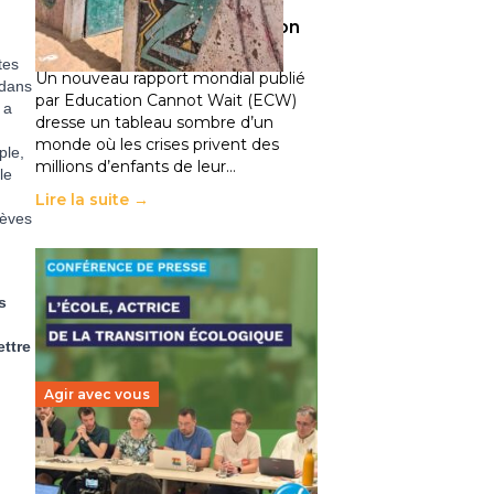
climatiques et des
déplacements de population
11 juillet 2026
-
National
tes
Un nouveau rapport mondial publié
 dans
par Education Cannot Wait (ECW)
 a
dresse un tableau sombre d’un
monde où les crises privent des
ple,
millions d’enfants de leur…
le
Lire la suite →
lèves
s
ettre
Agir avec vous
Transition écologique de
l’éducation : l’UNSA Éducation