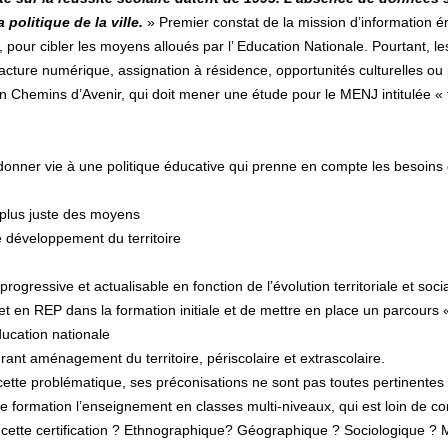
 politique de la ville.
» Premier constat de la mission d’information 
nes, pour cibler les moyens alloués par l’ Education Nationale. Pourtant,
cture numérique, assignation à résidence, opportunités culturelles ou p
ion Chemins d’Avenir, qui doit mener une étude pour le MENJ intitulée «
nner vie à une politique éducative qui prenne en compte les besoins de
 plus juste des moyens
e développement du territoire
progressive et actualisable en fonction de l’évolution territoriale et soci
et en REP dans la formation initiale et de mettre en place un parcours «
ducation nationale
grant aménagement du territoire, périscolaire et extrascolaire.
 cette problématique, ses préconisations ne sont pas toutes pertinentes 
ormation l’enseignement en classes multi-niveaux, qui est loin de conc
ur cette certification ? Ethnographique? Géographique ? Sociologique ? 