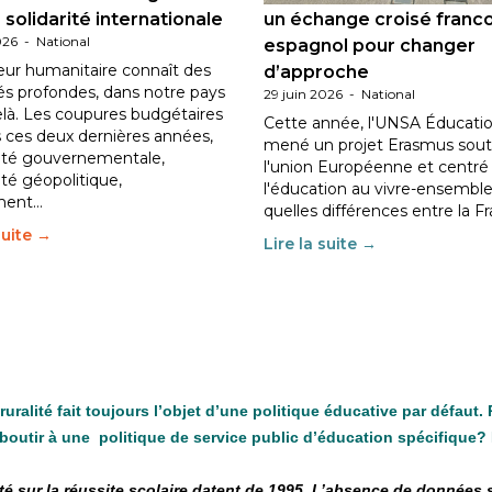
 solidarité internationale
un échange croisé franc
026
-
National
espagnol pour changer
eur humanitaire connaît des
d’approche
tés profondes, dans notre pays
29 juin 2026
-
National
elà. Les coupures budgétaires
Cette année, l'UNSA Éducatio
 ces deux dernières années,
mené un projet Erasmus sout
ilité gouvernementale,
l'union Européenne et centré
lité géopolitique,
l'éducation au vivre-ensemble
ment…
quelles différences entre la F
suite →
Lire la suite →
uralité fait toujours l’objet d’une politique éducative par défaut.
aboutir à une politique de service public d’éducation spécifique? 
 sur la réussite scolaire datent de 1995. L’absence de données sta