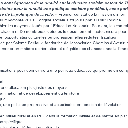
s conséquences de la ruralité sur la réussite scolaire datent de 1
raîne pour la ruralité une politique scolaire par défaut, sans por
e de la politique de la ville.
» Premier constat de la mission d’inform
mi-octobre 2019. L’origine sociale a toujours prévalu sur l’origine
ibler les moyens alloués par l’ Education Nationale. Pourtant, les contra
e chacun.e. De nombreuses études le documentent : autocensure pour
, opportunités culturelles ou professionnelles réduites, fragilités
agé par Salomé Berlioux, fondatrice de l’association Chemins d’Avenir, 
à mener en matière d’orientation et d’égalité des chances dans la Fran
nisations pour donner vie à une politique éducative qui prenne en com
al
 une allocation plus juste des moyens
’animation et de développement du territoire
ique
e, une politique progressive et actualisable en fonction de l’évolution
n milieu rural et en REP dans la formation initiale et de mettre en pla
on spécifique
s locales et l’éducation nationale