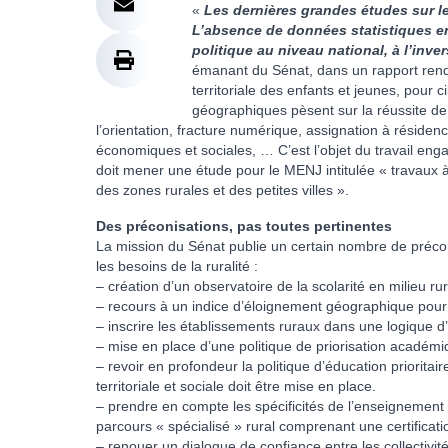
«
Les dernières grandes études sur le
L’absence de données statistiques ent
politique au niveau national, à l’invers
émanant du Sénat, dans un rapport rendu 
territoriale des enfants et jeunes, pour c
géographiques pèsent sur la réussite d
l’orientation, fracture numérique, assignation à résidence
économiques et sociales, … C’est l’objet du travail eng
doit mener une étude pour le MENJ intitulée « travaux 
des zones rurales et des petites villes ».
Des préconisations, pas toutes pertinentes
La mission du Sénat publie un certain nombre de préco
les besoins de la ruralité :
– création d’un observatoire de la scolarité en milieu rur
– recours à un indice d’éloignement géographique pour
– inscrire les établissements ruraux dans une logique d
– mise en place d’une politique de priorisation académ
– revoir en profondeur la politique d’éducation prioritair
territoriale et sociale doit être mise en place.
– prendre en compte les spécificités de l’enseignement e
parcours « spécialisé » rural comprenant une certificati
– renouer un dialogue de confiance entre les collectivité