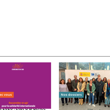
ec vous
Nos dossiers
 2026 : État d’urgence
Éducation au vivre-ensem