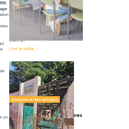
995.
11 juillet 2026
-
National
tage
Le projet de loi sur la régulation de
ation
l’enseignement supérieur privé met
en lumière l’amplification d’un
intes
système qui relègue l’acte
pédagogique au superfétatoire,
voire à…
qui
Lire la suite →
ce
pte
Analyses et décryptages
258 millions d’enfants victimes
ce un
de la guerre, des chocs