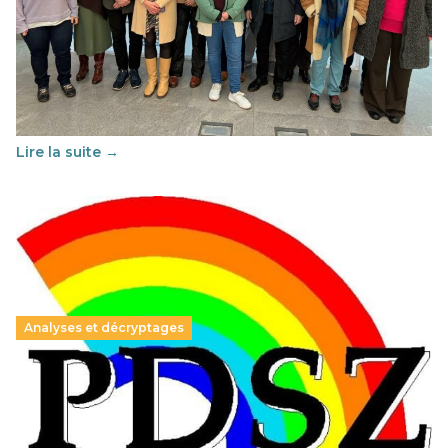
Éducation au vivre-ensemble : un échange croisé
franco-espagnol pour changer d’approche
29 juin 2026
-
National
Cette année, l'UNSA Éducation a mené un projet Erasmus
soutenu par l'union Européenne et centré sur l'éducation
au vivre-ensemble : quelles différences entre la France…
Lire la suite →
Analyses et décryptages
Hongrie : du changement pour les politiques
éducatives, aussi !
25 juin 2026
-
National