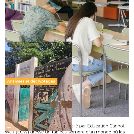
Le projet de loi sur la régulation de l’enseignement
supérieur privé met en lumière l’amplification d’un système
qui relègue l’acte pédagogique au superfétatoire, voire à…
Lire la suite →
Analyses et décryptages
258 millions d’enfants victimes de la guerre, des
chocs climatiques et des déplacements de
population
11 juillet 2026
-
National
Un nouveau rapport mondial publié par Education Cannot
Wait (ECW) dresse un tableau sombre d’un monde où les