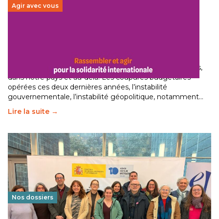
Agir avec vous
Budget 2026 : État d’urgence pour la solidarité
internationale
29 juin 2026
-
National
Le secteur humanitaire connaît des difficultés profondes,
dans notre pays et au-delà. Les coupures budgétaires
opérées ces deux dernières années, l’instabilité
gouvernementale, l’instabilité géopolitique, notamment…
Lire la suite →
Nos dossiers