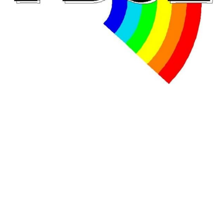
En Hongrie, le conservateur Peter Magyar et son parti
Tisza "Respect et liberté" ont remporté une large victoire,
contre le premier ministre sortant, Viktor Orban,…
Lire la suite →
+ D’ACTUALITÉS NATIONALES