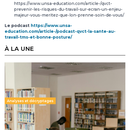
https://www.unsa-education.com/article-/qvct-
prevenir-les-risques-du-travail-sur-ecran-un-enjeu-
majeur-vous-meritez-que-lon-prenne-soin-de-vous/
Le podcast
https://www.unsa-
education.com/article-/podcast-qvct-la-sante-au-
travail-tms-et-bonne-posture/
À LA UNE
Analyses et décryptages
Supérieur privé : une dérive qui met à mal la
promesse républicaine
11 juillet 2026
-
National