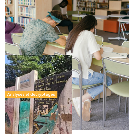
promesse républicaine
11 juillet 2026
-
National
Le projet de loi sur la régulation de l’enseignement
supérieur privé met en lumière l’amplification d’un système
qui relègue l’acte pédagogique au superfétatoire, voire à…
Lire la suite →
Analyses et décryptages
258 millions d’enfants victimes de la guerre, des
chocs climatiques et des déplacements de
population
11 juillet 2026
-
National