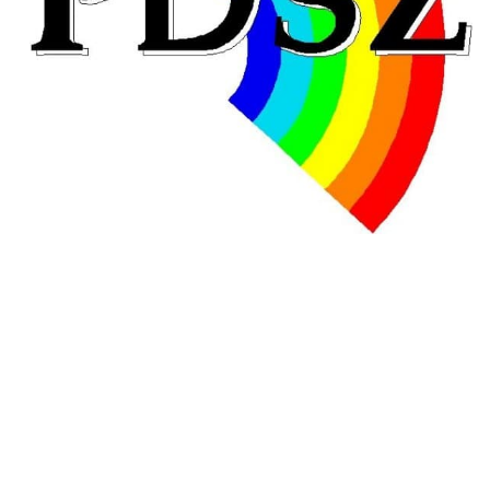
éducatives, aussi !
25 juin 2026
-
National
En Hongrie, le conservateur Peter Magyar et son parti
Tisza "Respect et liberté" ont remporté une large victoire,
contre le premier ministre sortant, Viktor Orban,…
Lire la suite →
+ D’ACTUALITÉS NATIONALES