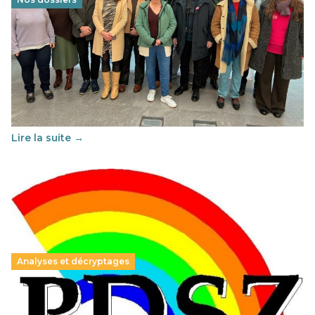
Éducation au vivre-ensemble : un échange croisé
franco-espagnol pour changer d’approche
29 juin 2026
-
National
Cette année, l'UNSA Éducation a mené un projet Erasmus
soutenu par l'union Européenne et centré sur l'éducation
au vivre-ensemble : quelles différences entre la France…
Lire la suite →
Analyses et décryptages
Hongrie : du changement pour les politiques