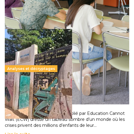
supérieur privé met en lumière l’amplification d’un système
qui relègue l’acte pédagogique au superfétatoire, voire à…
Lire la suite →
Analyses et décryptages
258 millions d’enfants victimes de la guerre, des
chocs climatiques et des déplacements de
population
11 juillet 2026
-
National
Un nouveau rapport mondial publié par Education Cannot
Wait (ECW) dresse un tableau sombre d’un monde où les
crises privent des millions d’enfants de leur…