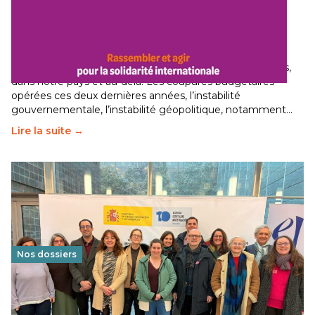
Budget 2026 : État d’urgence pour la solidarité
internationale
29 juin 2026
-
National
Le secteur humanitaire connaît des difficultés profondes,
dans notre pays et au-delà. Les coupures budgétaires
opérées ces deux dernières années, l’instabilité
gouvernementale, l’instabilité géopolitique, notamment…
Lire la suite →
Nos dossiers
Éducation au vivre-ensemble : un échange croisé
franco-espagnol pour changer d’approche