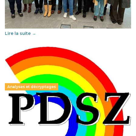
29 juin 2026
-
National
Cette année, l'UNSA Éducation a mené un projet Erasmus
soutenu par l'union Européenne et centré sur l'éducation
au vivre-ensemble : quelles différences entre la France…
Lire la suite →
Analyses et décryptages
Hongrie : du changement pour les politiques
éducatives, aussi !
25 juin 2026
-
National
En Hongrie, le conservateur Peter Magyar et son parti
Tisza "Respect et liberté" ont remporté une large victoire,