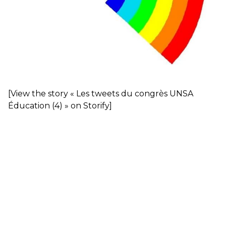
contre le premier ministre sortant, Viktor Orban,…
Lire la suite →
+ D’ACTUALITÉS NATIONALES
[
View the story « Les tweets du congrès UNSA
Éducation (4) » on Storify
]