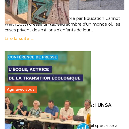
population
11 juillet 2026
-
National
Un nouveau rapport mondial publié par Education Cannot
Wait (ECW) dresse un tableau sombre d’un monde où les
crises privent des millions d’enfants de leur…
Lire la suite →
Agir avec vous
Transition écologique de l’éducation : l’UNSA
Éducation fait bouger les lignes
30 juin 2026
-
National
Pendant plusieurs mois, un groupe de travail spécialisé a