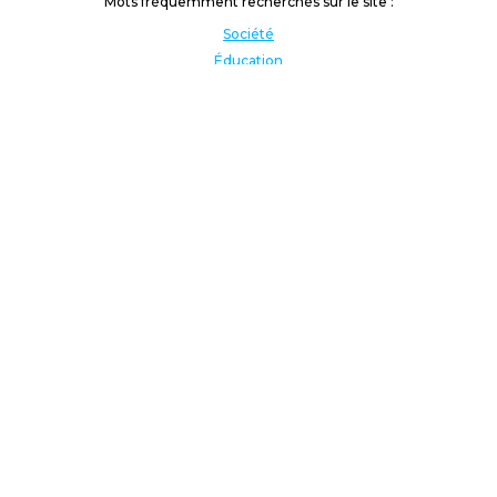
Mots fréquemment recherchés sur le site :
Société
Éducation
Fonction publique
Jeunesse et sport
Enseignement supérieur
Rémunération
Vos droits
International
Culture
Enseigner à l'étranger
Covid
Lutte contre les inégalités
Présidentielle 2022