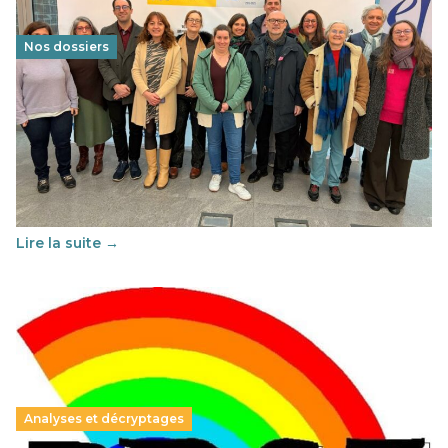
Nos dossiers
Éducation au vivre-ensemble : un échange croisé
franco-espagnol pour changer d’approche
29 juin 2026
-
National
Cette année, l'UNSA Éducation a mené un projet Erasmus
soutenu par l'union Européenne et centré sur l'éducation
au vivre-ensemble : quelles différences entre la France…
Lire la suite →
Analyses et décryptages