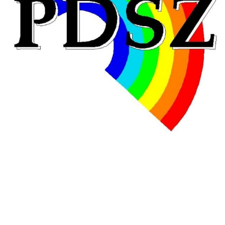
Hongrie : du changement pour les politiques
éducatives, aussi !
25 juin 2026
-
National
En Hongrie, le conservateur Peter Magyar et son parti
Tisza "Respect et liberté" ont remporté une large victoire,
contre le premier ministre sortant, Viktor Orban,…
Lire la suite →
+ D’ACTUALITÉS NATIONALES