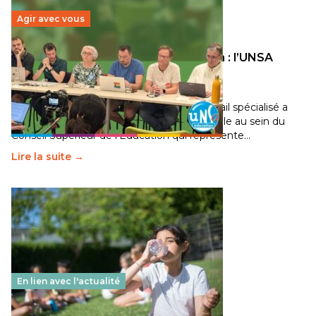
Agir avec vous
Transition écologique de l’éducation : l’UNSA
Éducation fait bouger les lignes
30 juin 2026
-
National
Pendant plusieurs mois, un groupe de travail spécialisé a
travaillé sur la transition écologique de l’Ecole au sein du
Conseil Supérieur de l’Éducation qui représente…
Lire la suite →
En lien avec l'actualité