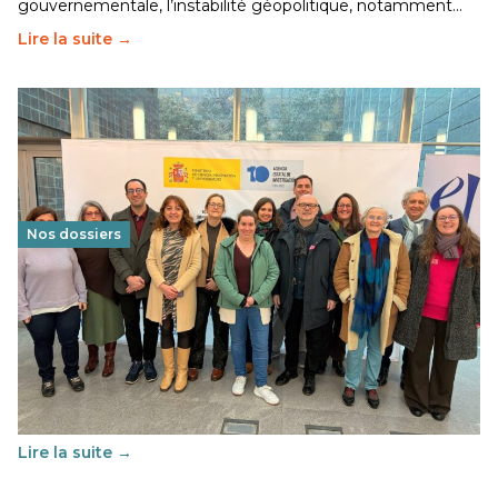
gouvernementale, l’instabilité géopolitique, notamment…
Lire la suite →
Nos dossiers
Éducation au vivre-ensemble : un échange croisé
franco-espagnol pour changer d’approche
29 juin 2026
-
National
Cette année, l'UNSA Éducation a mené un projet Erasmus
soutenu par l'union Européenne et centré sur l'éducation
au vivre-ensemble : quelles différences entre la France…
Lire la suite →