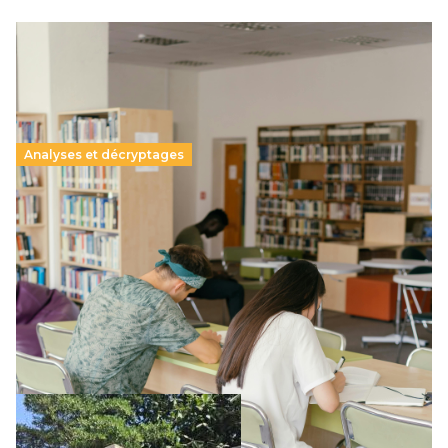
Analyses et décryptages
Supérieur privé : une dérive qui met à mal la
promesse républicaine
11 juillet 2026
-
National
Le projet de loi sur la régulation de l’enseignement
supérieur privé met en lumière l’amplification d’un système
qui relègue l’acte pédagogique au superfétatoire, voire à…
Lire la suite →