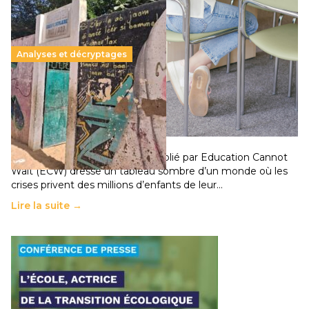
Analyses et décryptages
258 millions d’enfants victimes de la guerre, des
chocs climatiques et des déplacements de
population
11 juillet 2026
-
National
Un nouveau rapport mondial publié par Education Cannot
Wait (ECW) dresse un tableau sombre d’un monde où les
crises privent des millions d’enfants de leur…
Lire la suite →