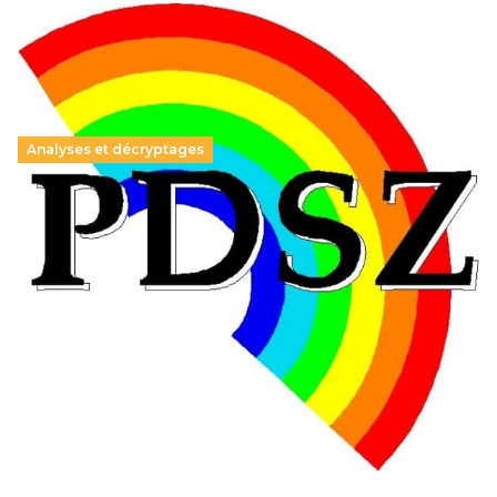
Analyses et décryptages
Hongrie : du changement pour les politiques
éducatives, aussi !
25 juin 2026
-
National
En Hongrie, le conservateur Peter Magyar et son parti
Tisza "Respect et liberté" ont remporté une large victoire,
contre le premier ministre sortant, Viktor Orban,…
Lire la suite →
+ D’ACTUALITÉS NATIONALES