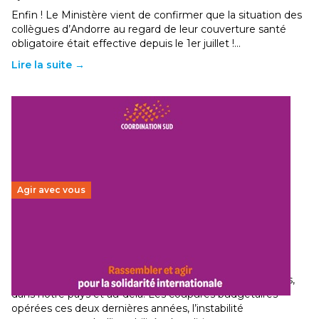
Enfin ! Le Ministère vient de confirmer que la situation des
collègues d’Andorre au regard de leur couverture santé
obligatoire était effective depuis le 1er juillet !…
Lire la suite →
Agir avec vous
Budget 2026 : État d’urgence pour la solidarité
internationale
29 juin 2026
-
National
Le secteur humanitaire connaît des difficultés profondes,
dans notre pays et au-delà. Les coupures budgétaires
opérées ces deux dernières années, l’instabilité