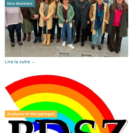
Nos dossiers
Éducation au vivre-ensemble : un échange croisé
franco-espagnol pour changer d’approche
29 juin 2026
-
National
Cette année, l'UNSA Éducation a mené un projet Erasmus
soutenu par l'union Européenne et centré sur l'éducation
au vivre-ensemble : quelles différences entre la France…
Lire la suite →
Analyses et décryptages
Hongrie : du changement pour les politiques