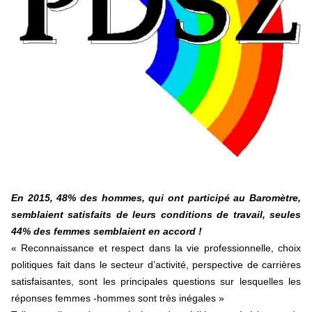
éducatives, aussi !
25 juin 2026
-
National
En Hongrie, le conservateur Peter Magyar et son parti
Tisza "Respect et liberté" ont remporté une large victoire,
contre le premier ministre sortant, Viktor Orban,…
Lire la suite →
+ D’ACTUALITÉS NATIONALES
En 2015, 48% des hommes, qui ont participé au Baromètre,
semblaient satisfaits de leurs conditions de travail, seules
44% des femmes semblaient en accord !
« Reconnaissance et respect dans la vie professionnelle, choix
politiques fait dans le secteur d’activité, perspective de carrières
satisfaisantes, sont les principales questions sur lesquelles les
réponses femmes -hommes sont très inégales »