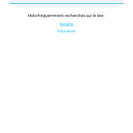
Mots fréquemment recherchés sur le site :
Société
Éducation
Fonction publique
Jeunesse et sport
Enseignement supérieur
Rémunération
Vos droits
International
Culture
Enseigner à l'étranger
Covid
Lutte contre les inégalités
Présidentielle 2022