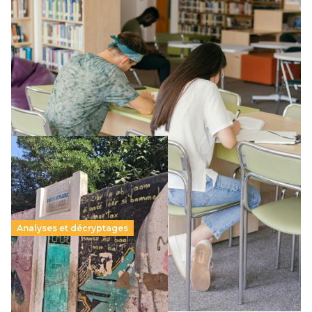
Supérieur privé : une dérive qui met à mal la
promesse républicaine
11 juillet 2026
-
National
Le projet de loi sur la régulation de l’enseignement
supérieur privé met en lumière l’amplification d’un système
qui relègue l’acte pédagogique au superfétatoire, voire à…
Lire la suite →
Analyses et décryptages
258 millions d’enfants victimes de la guerre, des
chocs climatiques et des déplacements de
population