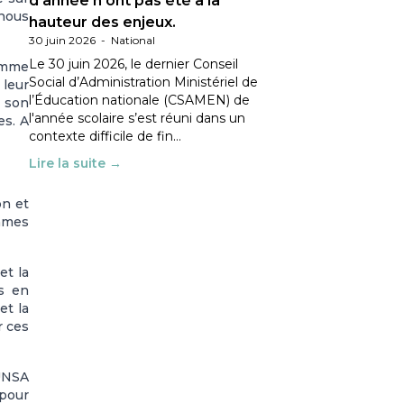
d’année n’ont pas été à la
 nous
hauteur des enjeux.
30 juin 2026
-
National
Le 30 juin 2026, le dernier Conseil
comme
Social d’Administration Ministériel de
 leur
l’Éducation nationale (CSAMEN) de
r son
l'année scolaire s’est réuni dans un
es. A
contexte difficile de fin…
Lire la suite →
on et
emmes
et la
es en
et la
r ces
’UNSA
 pour