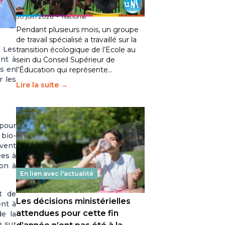
fait bouger les lignes
30 juin 2026
-
National
Pendant plusieurs mois, un groupe
de travail spécialisé a travaillé sur la
. Les
transition écologique de l’Ecole au
ent à
sein du Conseil Supérieur de
es en
l’Éducation qui représente…
r les
Lire la suite →
 pour
 bio-
uvent
ées à
ion à
En lien avec l'actualité
t de
Les décisions ministérielles
ent à
attendues pour cette fin
de la
e sur