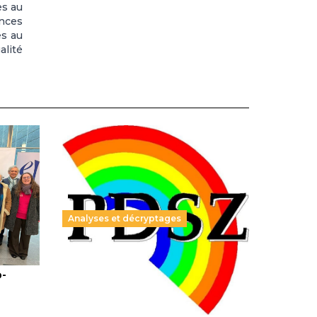
es au
ences
es au
alité
Analyses et décryptages
ble :
Hongrie : du changement pour
o-
les politiques éducatives, aussi !
25 juin 2026
-
National
En Hongrie, le conservateur Peter