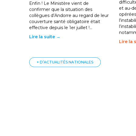
difficul
Enfin ! Le Ministère vient de
et au-d
confirmer que la situation des
opérées
collègues d’Andorre au regard de leur
l’instab
couverture santé obligatoire était
l’instabi
effective depuis le 1er juillet !…
notam
Lire la suite →
Lire la 
+ D’ACTUALITÉS NATIONALES