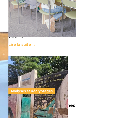
11 juillet 2026
-
National
Le projet de loi sur la régulation de
l’enseignement supérieur privé met
en lumière l’amplification d’un
système qui relègue l’acte
pédagogique au superfétatoire,
voire à…
Lire la suite →
Analyses et décryptages
258 millions d’enfants victimes
de la guerre, des chocs