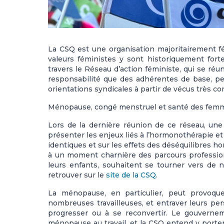
La CSQ est une organisation majoritairement 
valeurs féministes y sont historiquement forte
travers le Réseau d’action féministe, qui se réu
responsabilité que des adhérentes de base, per
orientations syndicales à partir de vécus très co
Ménopause, congé menstruel et santé des fem
Lors de la dernière réunion de ce réseau, un
présenter les enjeux liés à l’hormonothérapie et
identiques et sur les effets des déséquilibres
à un moment charnière des parcours professio
leurs enfants, souhaitent se tourner vers de 
retrouver sur le
site de la CSQ
.
La ménopause, en particulier, peut provoque
nombreuses travailleuses, et entraver leurs p
progresser ou à se reconvertir. Le gouverneme
ménopause au travail, et la CSQ entend y porter