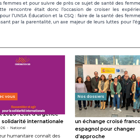
les femmes et pour suivre de près ce sujet de santé des femm
te rencontre était donc l’occasion de croiser les expéri
 pour l’UNSA Éducation et la CSQ : faire de la santé des femm
ant par la parentalité, un axe majeur de leurs luttes pour l’ég
ec vous
Nos dossiers
 2026 : État d’urgence
Éducation au vivre-ensem
 solidarité internationale
un échange croisé franc
026
-
National
espagnol pour changer
eur humanitaire connaît des
d’approche