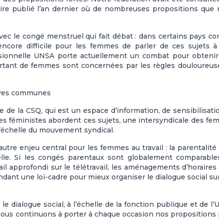
aire publié l’an dernier où de nombreuses propositions que
avec le congé menstruel qui fait débat : dans certains pays 
t encore difficile pour les femmes de parler de ces sujets à
ssionnelle UNSA porte actuellement un combat pour obteni
ortant de femmes sont concernées par les règles douloureus
tives communes
 de la CSQ, qui est un espace d’information, de sensibilisati
les féministes abordent ces sujets, une intersyndicale des f
l’échelle du mouvement syndical.
re enjeu central pour les femmes au travail : la parentalité 
nelle. Si les congés parentaux sont globalement comparabl
l approfondi sur le télétravail, les aménagements d’horaires 
ant une loi-cadre pour mieux organiser le dialogue social su
e dialogue social, à l’échelle de la fonction publique et de l
 Nous continuons à porter à chaque occasion nos propositions