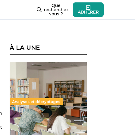
Que
recherchez
ADHÉRER
vous ?
À LA UNE
Analyses et décryptages
n
Supérieur privé : une dérive
qui met à mal la promesse
s
républicaine