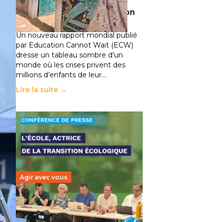
climatiques et des
déplacements de population
11 juillet 2026
-
National
Un nouveau rapport mondial publié
par Education Cannot Wait (ECW)
dresse un tableau sombre d’un
monde où les crises privent des
millions d’enfants de leur…
Lire la suite →
Agir avec vous
Transition écologique de
l’éducation : l’UNSA Éducation