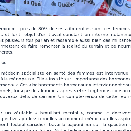
féminine : près de 80% de ses adhérent·es sont des femmes
s et font l’objet d’un travail constant en interne, notamm
nit plusieurs fois par an et rassemble aussi bien des militant
mettant de faire remonter la réalité du terrain et de nourri
ncrets.
mes
e médecin spécialiste en santé des femmes est intervenue
 à la ménopause. Elle a insisté sur l’importance des hormones
 hormonaux. Ces « balancements hormonaux » interviennent so
nnels, lorsque des femmes, après s’être longtemps consacr
nouveaux défis de carrière. Un compte-rendu de cette réun
r un véritable « brouillard mental », comme le décriven
erspectives professionnelles au moment même où elles aspir
nt fédéral canadien travaille aujourd’hui sur la question 
 des propositions fortes. Notre fédération avait été consulté