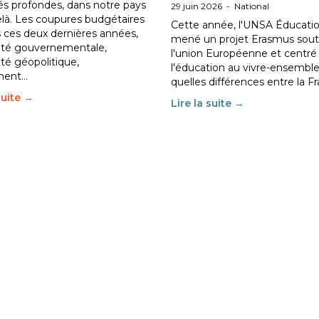
tés profondes, dans notre pays
29 juin 2026
-
National
elà. Les coupures budgétaires
Cette année, l'UNSA Éducatio
 ces deux dernières années,
mené un projet Erasmus sout
ilité gouvernementale,
l'union Européenne et centré
lité géopolitique,
l'éducation au vivre-ensemble
ment…
quelles différences entre la F
suite →
Lire la suite →