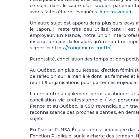
ce sujet dans le cadre d’un rapport parlement
avons faites étaient évoquées.
A retrouver ici
.
Un autre sujet est apparu dans plusieurs pays 
le Japon, il reste très peu utilisé, tant il es
employeur. En France, notre union interprofe
inscription dans la loi alors qu’un nombre imp
signer ici
https://congemenstruel.fr/
.
Parentalité, conciliation des temps et perspec
Au Québec, en plus du Réseau d’action féministe
de réflexion sur la manière dont les femmes et 
réunit 9 organisations pour porter ces enjeux à 
La rencontre a également permis d’aborder un aut
conciliation vie professionnelle / vie person
France et au Québec, la CSQ revendique un travai
reconnaissance des proches aidant·es, en demand
sujets.
En France, l’UNSA Éducation est impliquée dans l
Fonction Publique, sur la « charte des temps ».