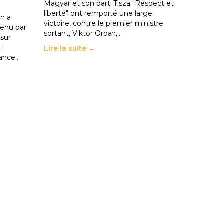
Magyar et son parti Tisza "Respect et
liberté" ont remporté une large
n a
victoire, contre le premier ministre
enu par
sortant, Viktor Orban,…
 sur
 :
Lire la suite →
rance…