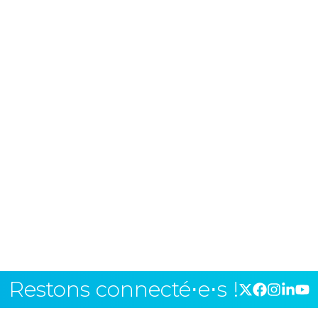
Restons connecté⋅e⋅s !