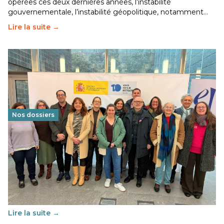
opérées ces deux dernières années, l’instabilité
gouvernementale, l’instabilité géopolitique, notamment…
Lire la suite →
Nos dossiers
Éducation au vivre-ensemble : un échange croisé
franco-espagnol pour changer d’approche
29 juin 2026
-
National
Cette année, l'UNSA Éducation a mené un projet Erasmus
soutenu par l'union Européenne et centré sur l'éducation
au vivre-ensemble : quelles différences entre la France…
Lire la suite →