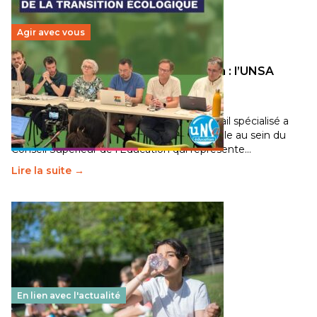
Agir avec vous
Transition écologique de l’éducation : l’UNSA
Éducation fait bouger les lignes
30 juin 2026
-
National
Pendant plusieurs mois, un groupe de travail spécialisé a
travaillé sur la transition écologique de l’Ecole au sein du
Conseil Supérieur de l’Éducation qui représente…
Lire la suite →
En lien avec l'actualité