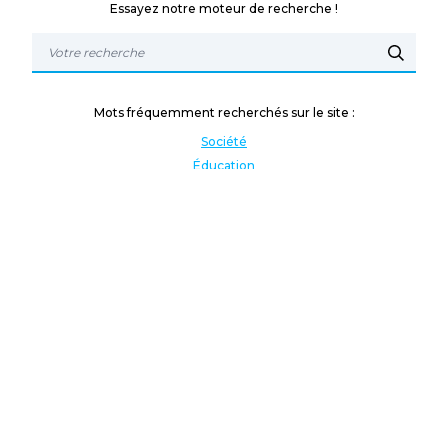
Essayez notre moteur de recherche !
Mots fréquemment recherchés sur le site :
Société
Éducation
Fonction publique
Jeunesse et sport
Enseignement supérieur
Rémunération
Vos droits
International
Culture
Enseigner à l'étranger
Covid
Lutte contre les inégalités
Présidentielle 2022