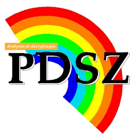
Analyses et décryptages
Hongrie : du changement pour les politiques
éducatives, aussi !
25 juin 2026
-
National
En Hongrie, le conservateur Peter Magyar et son parti
Tisza "Respect et liberté" ont remporté une large victoire,
contre le premier ministre sortant, Viktor Orban,…
Lire la suite →
+ D’ACTUALITÉS NATIONALES