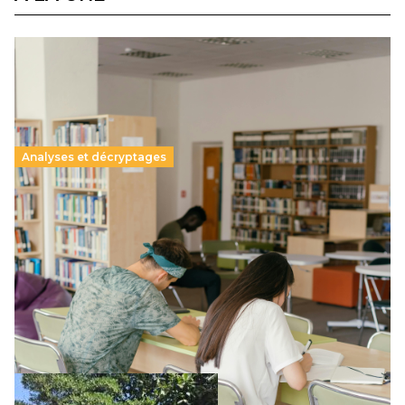
Analyses et décryptages
Supérieur privé : une dérive qui met à mal la
promesse républicaine
11 juillet 2026
-
National
Le projet de loi sur la régulation de l’enseignement
supérieur privé met en lumière l’amplification d’un système
qui relègue l’acte pédagogique au superfétatoire, voire à…
Lire la suite →