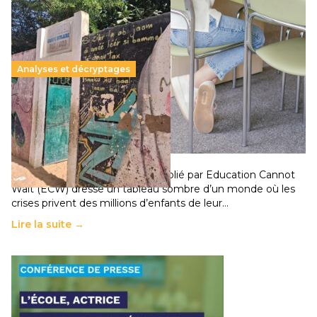
Analyses et décryptages
258 millions d’enfants victimes de la guerre, des
chocs climatiques et des déplacements de
population
11 juillet 2026
-
National
Un nouveau rapport mondial publié par Education Cannot
Wait (ECW) dresse un tableau sombre d’un monde où les
crises privent des millions d’enfants de leur…
Lire la suite →