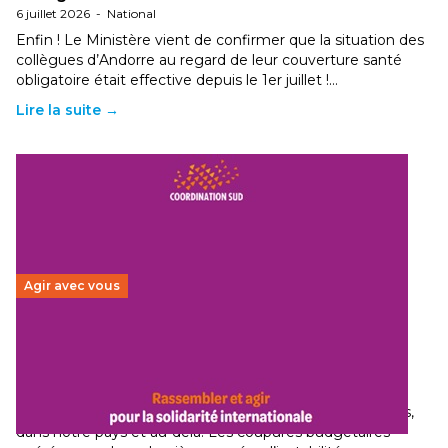
6 juillet 2026
-
National
Enfin ! Le Ministère vient de confirmer que la situation des
collègues d’Andorre au regard de leur couverture santé
obligatoire était effective depuis le 1er juillet !…
Lire la suite →
Agir avec vous
Budget 2026 : État d’urgence pour la solidarité
internationale
29 juin 2026
-
National
Le secteur humanitaire connaît des difficultés profondes,
dans notre pays et au-delà. Les coupures budgétaires