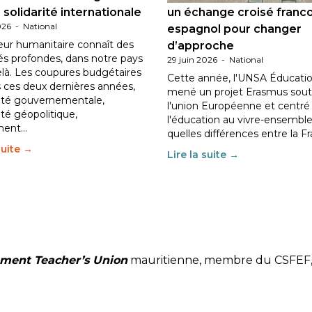
 solidarité internationale
un échange croisé franc
026
-
National
espagnol pour changer
eur humanitaire connaît des
d’approche
tés profondes, dans notre pays
29 juin 2026
-
National
elà. Les coupures budgétaires
Cette année, l'UNSA Éducatio
 ces deux dernières années,
mené un projet Erasmus sout
ilité gouvernementale,
l'union Européenne et centré
lité géopolitique,
l'éducation au vivre-ensemble
ment…
quelles différences entre la F
suite →
Lire la suite →
ment Teacher’s Union
mauritienne, membre du
CSFEF