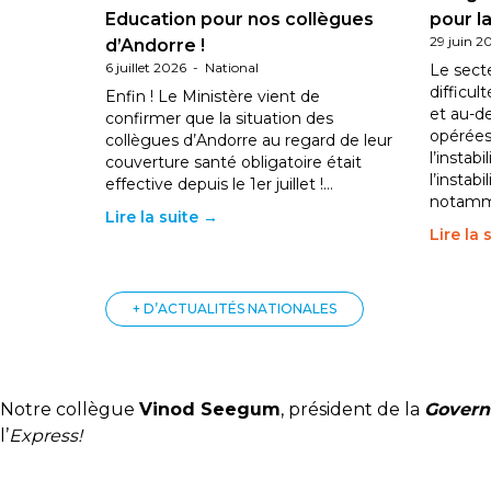
Education pour nos collègues
pour la
29 juin 2
d’Andorre !
6 juillet 2026
-
National
Le sect
difficul
Enfin ! Le Ministère vient de
et au-d
confirmer que la situation des
opérées
collègues d’Andorre au regard de leur
l’instab
couverture santé obligatoire était
l’instabi
effective depuis le 1er juillet !…
notam
Lire la suite →
Lire la 
+ D’ACTUALITÉS NATIONALES
Notre collègue
Vinod Seegum
, président de la
Govern
l’
Express!