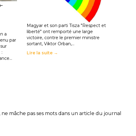
o-
les politiques éducatives, aussi !
25 juin 2026
-
National
En Hongrie, le conservateur Peter
Magyar et son parti Tisza "Respect et
liberté" ont remporté une large
n a
victoire, contre le premier ministre
enu par
sortant, Viktor Orban,…
 sur
 :
Lire la suite →
rance…
, ne mâche pas ses mots dans un article du journal