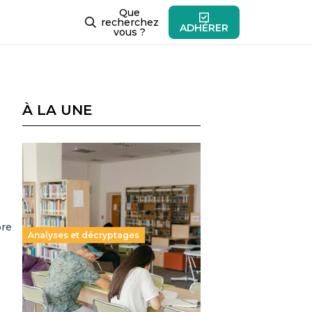
Que
recherchez
ADHÉRER
vous ?
À LA UNE
re
Analyses et décryptages
Supérieur privé : une dérive
qui met à mal la promesse
républicaine