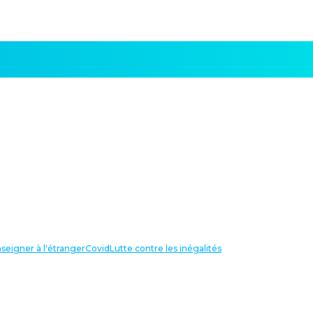
seigner à l'étranger
Covid
Lutte contre les inégalités