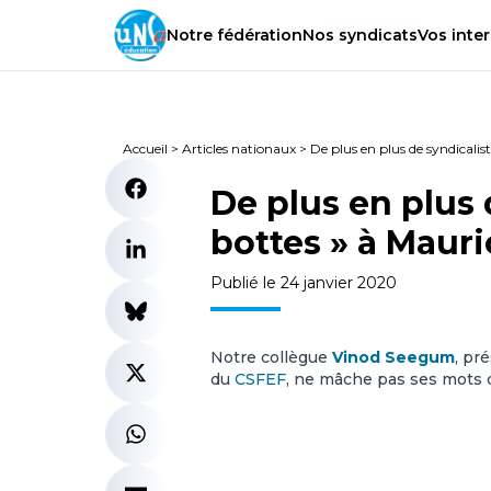
Notre
fédération
Nos
syndicats
Vos
inter
Accueil
>
Articles nationaux
>
De plus en plus de syndicalis
De plus en plus 
bottes » à Mauri
Publié le 24 janvier 2020
Notre collègue
Vinod Seegum
, pr
du
CSFEF
, ne mâche pas ses mots da