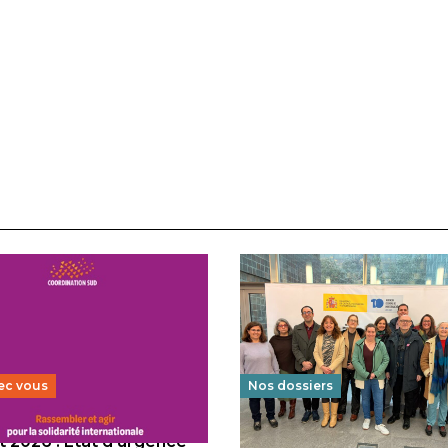
ec vous
Nos dossiers
 2026 : État d’urgence
Éducation au vivre-ensem