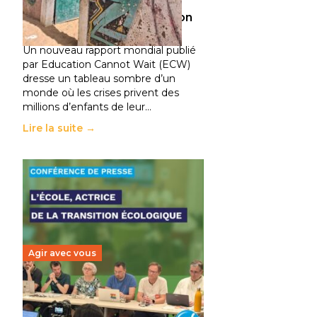
climatiques et des
déplacements de population
11 juillet 2026
-
National
Un nouveau rapport mondial publié
par Education Cannot Wait (ECW)
dresse un tableau sombre d’un
monde où les crises privent des
millions d’enfants de leur…
Lire la suite →
Agir avec vous
Transition écologique de
l’éducation : l’UNSA Éducation