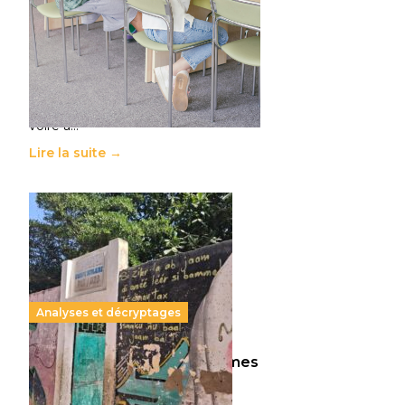
11 juillet 2026
-
National
Le projet de loi sur la régulation de
l’enseignement supérieur privé met
en lumière l’amplification d’un
système qui relègue l’acte
pédagogique au superfétatoire,
voire à…
Lire la suite →
Analyses et décryptages
258 millions d’enfants victimes
de la guerre, des chocs