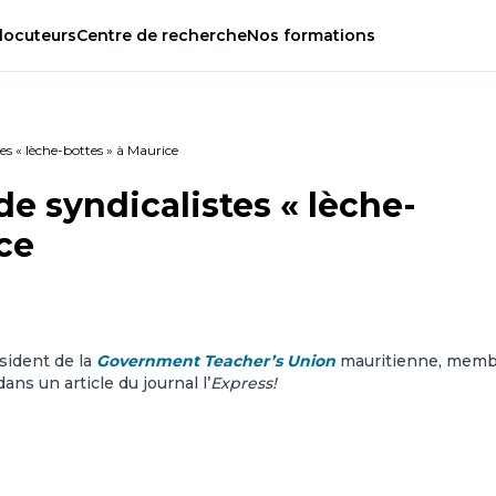
locuteurs
Centre
de
recherche
Nos
formations
tes « lèche-bottes » à Maurice
de syndicalistes « lèche-
ce
ésident de la
Government Teacher’s Union
mauritienne, memb
ns un article du journal l’
Express!