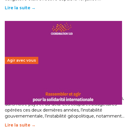
Lire la suite →
Agir avec vous
Budget 2026 : État d’urgence pour la solidarité
internationale
29 juin 2026
-
National
Le secteur humanitaire connaît des difficultés profondes,
dans notre pays et au-delà. Les coupures budgétaires
opérées ces deux dernières années, l’instabilité
gouvernementale, l’instabilité géopolitique, notamment…
Lire la suite →