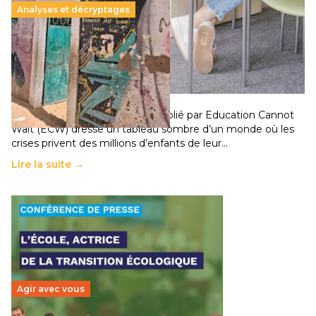
Analyses et décryptages
258 millions d’enfants victimes de la guerre, des
chocs climatiques et des déplacements de
population
11 juillet 2026
-
National
Un nouveau rapport mondial publié par Education Cannot
Wait (ECW) dresse un tableau sombre d’un monde où les
crises privent des millions d’enfants de leur…
Lire la suite →
Agir avec vous