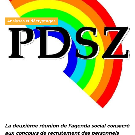
Analyses et décryptages
Hongrie : du changement pour les politiques
éducatives, aussi !
25 juin 2026
-
National
En Hongrie, le conservateur Peter Magyar et son parti
Tisza "Respect et liberté" ont remporté une large victoire,
contre le premier ministre sortant, Viktor Orban,…
Lire la suite →
+ D’ACTUALITÉS NATIONALES
La deuxième réunion de l’agenda social consacré
aux concours de recrutement des personnels