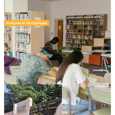
Analyses et décryptages
Supérieur privé : une dérive qui met à mal la
promesse républicaine
11 juillet 2026
-
National
Le projet de loi sur la régulation de l’enseignement
supérieur privé met en lumière l’amplification d’un système
qui relègue l’acte pédagogique au superfétatoire, voire à…
Lire la suite →