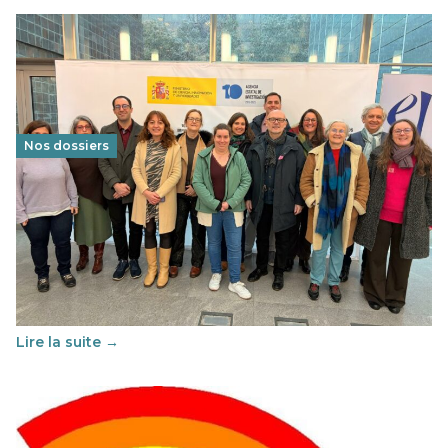
Nos dossiers
Éducation au vivre-ensemble : un échange croisé
franco-espagnol pour changer d’approche
29 juin 2026
-
National
Cette année, l'UNSA Éducation a mené un projet Erasmus
soutenu par l'union Européenne et centré sur l'éducation
au vivre-ensemble : quelles différences entre la France…
Lire la suite →