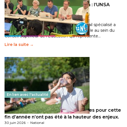
Transition écologique de l’éducation : l’UNSA
Éducation fait bouger les lignes
30 juin 2026
-
National
Pendant plusieurs mois, un groupe de travail spécialisé a
travaillé sur la transition écologique de l’Ecole au sein du
Conseil Supérieur de l’Éducation qui représente…
Lire la suite →
En lien avec l'actualité
Les décisions ministérielles attendues pour cette
fin d’année n’ont pas été à la hauteur des enjeux.
30 juin 2026
-
National