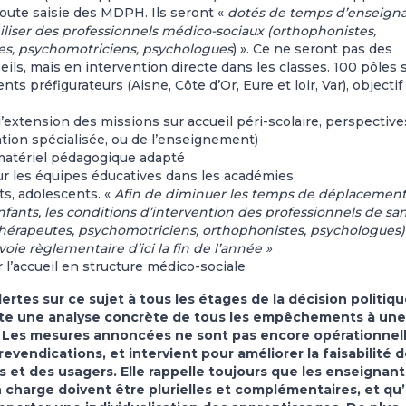
oute saisie des MDPH. Ils seront «
dotés de temps d’enseign
iliser des professionnels médico-sociaux (orthophonistes,
tes, psychomotriciens, psychologues
) ». Ce ne seront pas des
ls, mais en intervention directe dans les classes. 100 pôles 
préfigurateurs (Aisne, Côte d’Or, Eure et loir, Var), objectif
’extension des missions sur accueil péri-scolaire, perspective
cation spécialisée, ou de l’enseignement)
 matériel pédagogique adapté
ur les équipes éducatives dans les académies
s, adolescents. «
Afin de diminuer les temps de déplacement
enfants, les conditions d’intervention des professionnels de san
thérapeutes, psychomotriciens, orthophonistes, psychologues)
voie règlementaire d’ici la fin de l’année »
 l’accueil en structure médico-sociale
rtes sur ce sujet à tous les étages de la décision politiqu
porte une analyse concrète de tous les empêchements à une
rs. Les mesures annoncées ne sont pas encore opérationnell
evendications, et intervient pour améliorer la faisabilité 
s et des usagers. Elle rappelle toujours que les enseignant
n charge doivent être plurielles et complémentaires, et qu