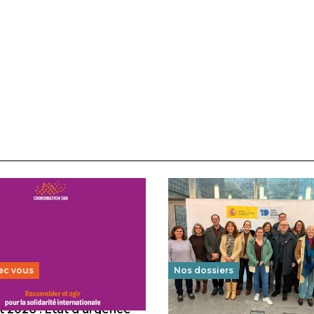
ec vous
Nos dossiers
 2026 : État d’urgence
Éducation au vivre-ensem