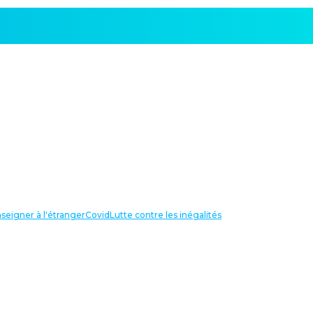
seigner à l'étranger
Covid
Lutte contre les inégalités
LIENS UTILES