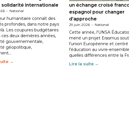
 solidarité internationale
un échange croisé franc
026
-
National
espagnol pour changer
eur humanitaire connaît des
d’approche
tés profondes, dans notre pays
29 juin 2026
-
National
elà. Les coupures budgétaires
Cette année, l'UNSA Éducatio
 ces deux dernières années,
mené un projet Erasmus sout
ilité gouvernementale,
l'union Européenne et centré
lité géopolitique,
l'éducation au vivre-ensemble
ment…
quelles différences entre la F
suite →
Lire la suite →