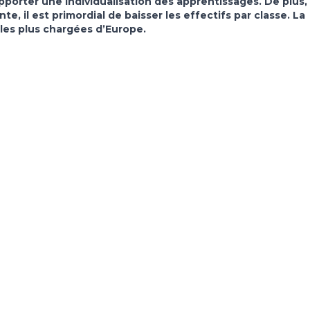
 apporter une individualisation des apprentissages. De plus,
te, il est primordial de baisser les effectifs par classe. La
 les plus chargées d’Europe.