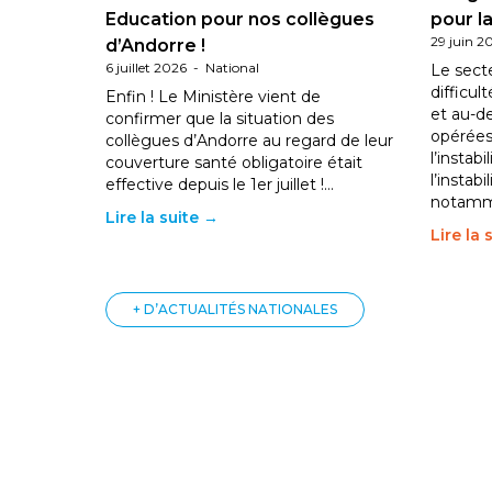
Education pour nos collègues
pour la
29 juin 2
d’Andorre !
6 juillet 2026
-
National
Le sect
difficul
Enfin ! Le Ministère vient de
et au-d
confirmer que la situation des
opérées
collègues d’Andorre au regard de leur
l’instab
couverture santé obligatoire était
l’instabi
effective depuis le 1er juillet !…
notam
Lire la suite →
Lire la 
+ D’ACTUALITÉS NATIONALES