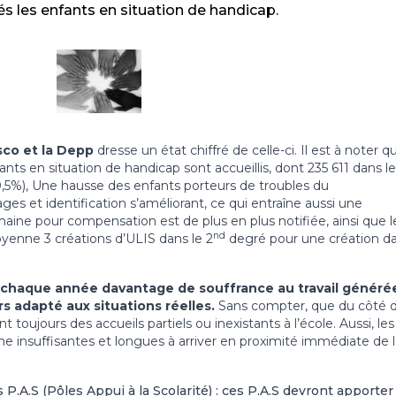
és les enfants en situation de handicap.
esco et la Depp
dresse un état chiffré de celle-ci. Il est à noter q
nts en situation de handicap sont accueillis, dont 235 611 dans le
,5%), Une hausse des enfants porteurs de troubles du
s et identification s’améliorant, ce qui entraîne aussi une
aine pour compensation est de plus en plus notifiée, ainsi que l
nd
oyenne 3 créations d’ULIS dans le 2
degré pour une création d
t chaque année davantage de souffrance au travail généré
s adapté aux situations réelles.
Sans compter, que du côté 
 toujours des accueils partiels ou inexistants à l’école. Aussi, les
nsuffisantes et longues à arriver en proximité immédiate de l
P.A.S (Pôles Appui à la Scolarité) : ces P.A.S devront apporter