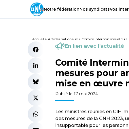
Notre
fédération
Nos
syndicats
Vos
inter
Accueil
>
Articles nationaux
>
Comité Interministériel du H
En lien avec l'actualité
Comité Intermini
mesures pour amé
mise en œuvre r
Publié le 17 mai 2024
Les ministres réunies en CIH,
des mesures de la CNH 2023, un
insupportable pour les personnel