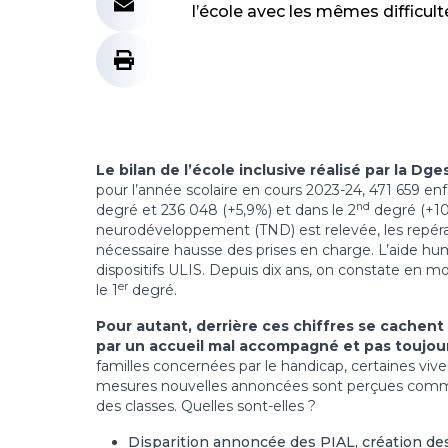
l’école avec les mêmes difficult
Le bilan de l’école inclusive réalisé par la Dg
pour l’année scolaire en cours 2023-24, 471 659 enfa
nd
degré et 236 048 (+5,9%) et dans le 2
degré (+10
neurodéveloppement (TND) est relevée, les repérage
nécessaire hausse des prises en charge. L’aide hum
dispositifs ULIS. Depuis dix ans, on constate en m
er
le 1
degré.
Pour autant, derrière ces chiffres se cachen
par un accueil mal accompagné et pas toujour
familles concernées par le handicap, certaines vivent
mesures nouvelles annoncées sont perçues comme i
des classes. Quelles sont-elles ?
Disparition annoncée des PIAL, création des 