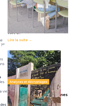
11 juillet 2026
-
National
Le projet de loi sur la régulation de
l’enseignement supérieur privé met
en lumière l’amplification d’un
système qui relègue l’acte
pédagogique au superfétatoire,
voire à…
Lire la suite →
ue
er
 1
es
ans
e
des
Analyses et décryptages
a vie
258 millions d’enfants victimes
de la guerre, des chocs
 des