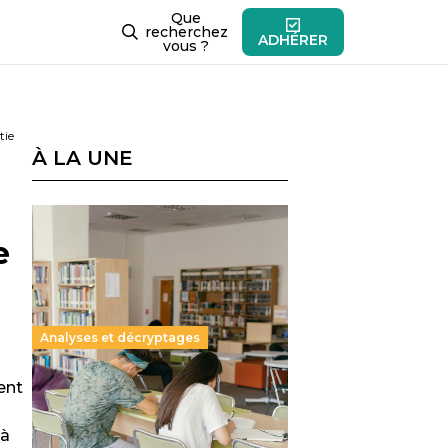
Que
recherchez
ADHÉRER
vous ?
tie
À LA UNE
e
Analyses et décryptages
ent
Supérieur privé : une dérive
qui met à mal la promesse
 à
républicaine