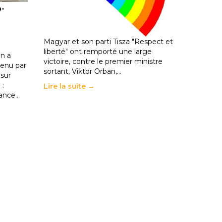
o-
les politiques éducatives, aussi !
25 juin 2026
-
National
En Hongrie, le conservateur Peter
Magyar et son parti Tisza "Respect et
liberté" ont remporté une large
n a
victoire, contre le premier ministre
enu par
sortant, Viktor Orban,…
 sur
 :
Lire la suite →
rance…