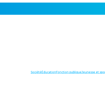
Société
Éducation
Fonction publique
Jeunesse et spo
VOS IN