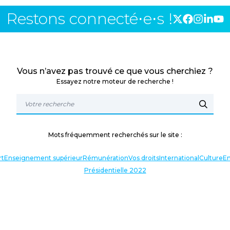
Restons connecté⋅e⋅s !
Vous n’avez pas trouvé ce que vous cherchiez ?
Essayez notre moteur de recherche !
Mots fréquemment recherchés sur le site :
rt
Enseignement supérieur
Rémunération
Vos droits
International
Culture
En
Présidentielle 2022
TERLOCUTEURS
NOS THÉMATIQUES