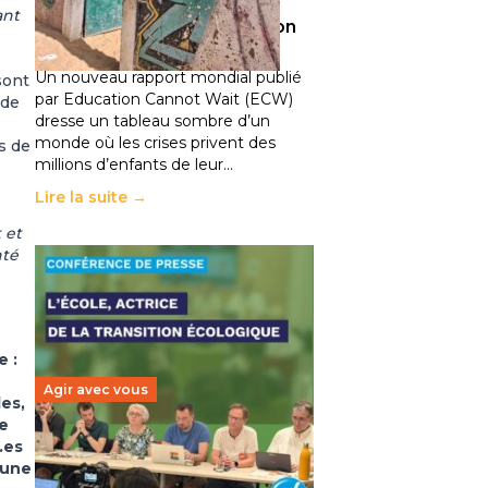
climatiques et des
ant
déplacements de population
11 juillet 2026
-
National
Un nouveau rapport mondial publié
sont
par Education Cannot Wait (ECW)
 de
dresse un tableau sombre d’un
monde où les crises privent des
s de
millions d’enfants de leur…
Lire la suite →
 et
té
e :
Agir avec vous
es,
de
.es
Transition écologique de
’une
l’éducation : l’UNSA Éducation