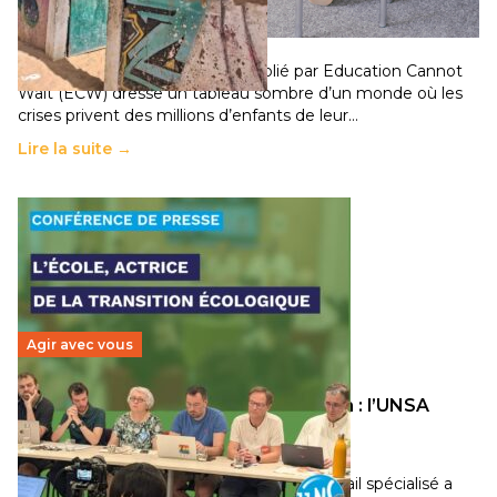
population
11 juillet 2026
-
National
Un nouveau rapport mondial publié par Education Cannot
Wait (ECW) dresse un tableau sombre d’un monde où les
crises privent des millions d’enfants de leur…
Lire la suite →
Agir avec vous
Transition écologique de l’éducation : l’UNSA
Éducation fait bouger les lignes
30 juin 2026
-
National
Pendant plusieurs mois, un groupe de travail spécialisé a