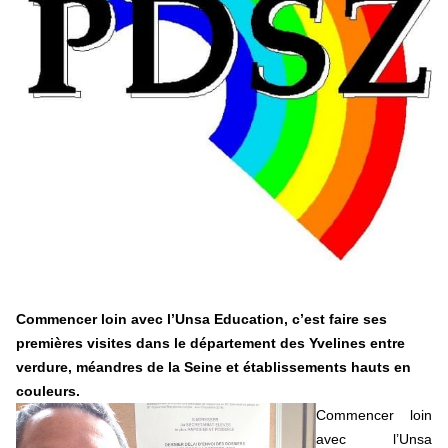
Hongrie : du changement pour les politiques
éducatives, aussi !
25 juin 2026
-
National
En Hongrie, le conservateur Peter Magyar et son parti
Tisza "Respect et liberté" ont remporté une large victoire,
contre le premier ministre sortant, Viktor Orban,…
Lire la suite →
+ D’ACTUALITÉS NATIONALES
Commencer loin avec l’Unsa Education, c’est faire ses
premières visites dans le département des Yvelines entre
verdure, méandres de la Seine et établissements hauts en
couleurs.
Commencer loin
avec l’Unsa