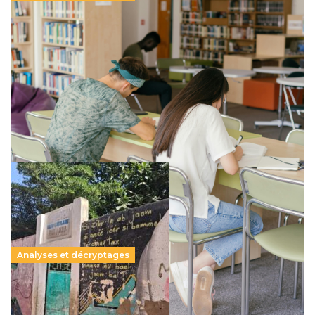
Supérieur privé : une dérive qui met à mal la
promesse républicaine
11 juillet 2026
-
National
Le projet de loi sur la régulation de l’enseignement
supérieur privé met en lumière l’amplification d’un système
qui relègue l’acte pédagogique au superfétatoire, voire à…
Lire la suite →
Analyses et décryptages
258 millions d’enfants victimes de la guerre, des
chocs climatiques et des déplacements de