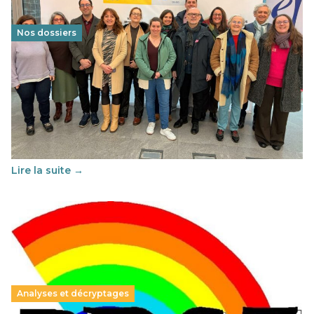
Nos dossiers
Éducation au vivre-ensemble : un échange croisé
franco-espagnol pour changer d’approche
29 juin 2026
-
National
Cette année, l'UNSA Éducation a mené un projet Erasmus
soutenu par l'union Européenne et centré sur l'éducation
au vivre-ensemble : quelles différences entre la France…
Lire la suite →
Analyses et décryptages