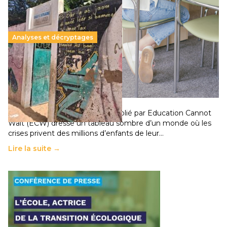
Analyses et décryptages
258 millions d’enfants victimes de la guerre, des
chocs climatiques et des déplacements de
population
11 juillet 2026
-
National
Un nouveau rapport mondial publié par Education Cannot
Wait (ECW) dresse un tableau sombre d’un monde où les
crises privent des millions d’enfants de leur…
Lire la suite →