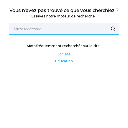
Vous n’avez pas trouvé ce que vous cherchiez ?
Essayez notre moteur de recherche !
Mots fréquemment recherchés sur le site :
Société
Éducation
Fonction publique
Jeunesse et sport
Enseignement supérieur
Rémunération
Vos droits
International
Culture
Enseigner à l'étranger
Covid