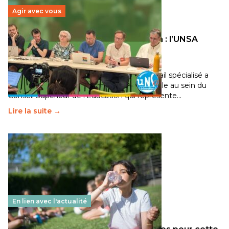
Agir avec vous
Transition écologique de l’éducation : l’UNSA
Éducation fait bouger les lignes
30 juin 2026
-
National
Pendant plusieurs mois, un groupe de travail spécialisé a
travaillé sur la transition écologique de l’Ecole au sein du
Conseil Supérieur de l’Éducation qui représente…
Lire la suite →
En lien avec l'actualité