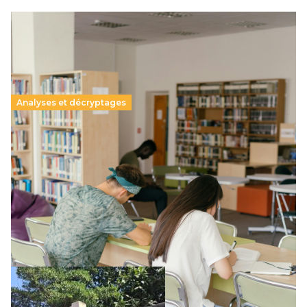
Analyses et décryptages
Supérieur privé : une dérive qui met à mal la
promesse républicaine
11 juillet 2026
-
National
Le projet de loi sur la régulation de l’enseignement
supérieur privé met en lumière l’amplification d’un système
qui relègue l’acte pédagogique au superfétatoire, voire à…
Lire la suite →