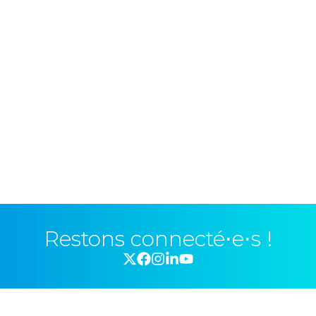
Restons connecté⋅e⋅s !