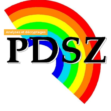
Analyses et décryptages
Hongrie : du changement pour les politiques
éducatives, aussi !
25 juin 2026
-
National
En Hongrie, le conservateur Peter Magyar et son parti
Tisza "Respect et liberté" ont remporté une large victoire,
contre le premier ministre sortant, Viktor Orban,…
Lire la suite →
+ D’ACTUALITÉS NATIONALES