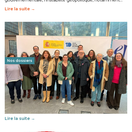
gouvernementale, l’instabilité géopolitique, notamment…
Lire la suite →
Nos dossiers
Éducation au vivre-ensemble : un échange croisé
franco-espagnol pour changer d’approche
29 juin 2026
-
National
Cette année, l'UNSA Éducation a mené un projet Erasmus
soutenu par l'union Européenne et centré sur l'éducation
au vivre-ensemble : quelles différences entre la France…
Lire la suite →