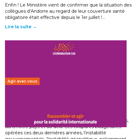
Enfin ! Le Ministère vient de confirmer que la situation des
collègues d’Andorre au regard de leur couverture santé
obligatoire était effective depuis le 1er juillet !…
Lire la suite →
Agir avec vous
Budget 2026 : État d’urgence pour la solidarité
internationale
29 juin 2026
-
National
Le secteur humanitaire connaît des difficultés profondes,
dans notre pays et au-delà. Les coupures budgétaires
opérées ces deux dernières années, l’instabilité