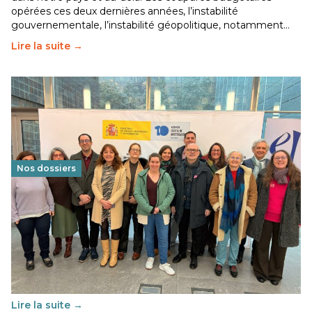
opérées ces deux dernières années, l’instabilité
gouvernementale, l’instabilité géopolitique, notamment…
Lire la suite →
Nos dossiers
Éducation au vivre-ensemble : un échange croisé
franco-espagnol pour changer d’approche
29 juin 2026
-
National
Cette année, l'UNSA Éducation a mené un projet Erasmus
soutenu par l'union Européenne et centré sur l'éducation
au vivre-ensemble : quelles différences entre la France…
Lire la suite →