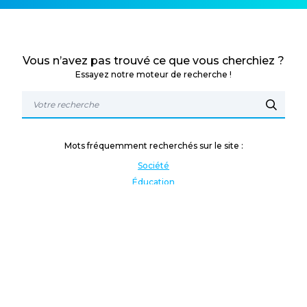
Vous n’avez pas trouvé ce que vous cherchiez ?
Essayez notre moteur de recherche !
Mots fréquemment recherchés sur le site :
Société
Éducation
Fonction publique
Jeunesse et sport
Enseignement supérieur
Rémunération
Vos droits
International
Culture