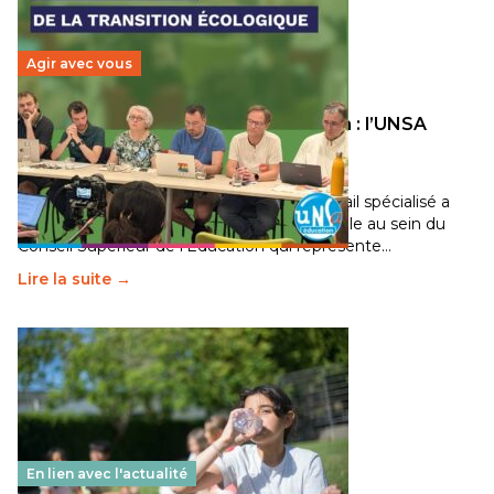
Agir avec vous
Transition écologique de l’éducation : l’UNSA
Éducation fait bouger les lignes
30 juin 2026
-
National
Pendant plusieurs mois, un groupe de travail spécialisé a
travaillé sur la transition écologique de l’Ecole au sein du
Conseil Supérieur de l’Éducation qui représente…
Lire la suite →
En lien avec l'actualité