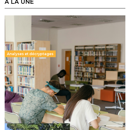
À LA UNE
Analyses et décryptages
Supérieur privé : une dérive qui met à mal la
promesse républicaine
11 juillet 2026
-
National
Le projet de loi sur la régulation de l’enseignement
supérieur privé met en lumière l’amplification d’un système
qui relègue l’acte pédagogique au superfétatoire, voire à…
Lire la suite →