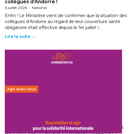
collègues d’Andorre !
6 juillet 2026
-
National
Enfin ! Le Ministère vient de confirmer que la situation des
collègues d’Andorre au regard de leur couverture santé
obligatoire était effective depuis le 1er juillet !…
Lire la suite →
Agir avec vous
Budget 2026 : État d’urgence pour la solidarité
internationale
29 juin 2026
-
National
Le secteur humanitaire connaît des difficultés profondes,
dans notre pays et au-delà. Les coupures budgétaires