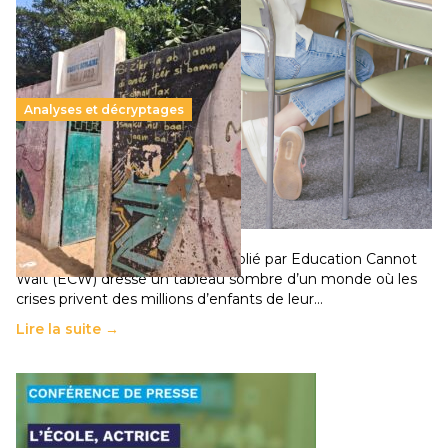
Analyses et décryptages
258 millions d’enfants victimes de la guerre, des
chocs climatiques et des déplacements de
population
11 juillet 2026
-
National
Un nouveau rapport mondial publié par Education Cannot
Wait (ECW) dresse un tableau sombre d’un monde où les
crises privent des millions d’enfants de leur…
Lire la suite →