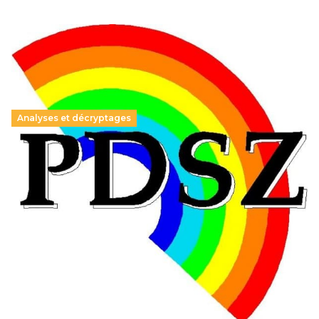
Analyses et décryptages
Hongrie : du changement pour les politiques
éducatives, aussi !
25 juin 2026
-
National
En Hongrie, le conservateur Peter Magyar et son parti
Tisza "Respect et liberté" ont remporté une large victoire,
contre le premier ministre sortant, Viktor Orban,…
Lire la suite →
+ D’ACTUALITÉS NATIONALES