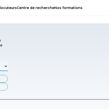
locuteurs
Centre
de
recherche
Nos
formations
e
de