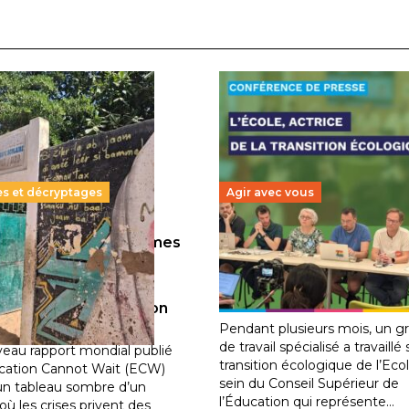
es et décryptages
Agir avec vous
llions d’enfants victimes
Transition écologique de
guerre, des chocs
l’éducation : l’UNSA Éduc
iques et des
fait bouger les lignes
30 juin 2026
-
National
ements de population
2026
-
National
Pendant plusieurs mois, un g
de travail spécialisé a travaillé 
eau rapport mondial publié
transition écologique de l’Eco
cation Cannot Wait (ECW)
sein du Conseil Supérieur de
un tableau sombre d’un
l’Éducation qui représente…
ù les crises privent des