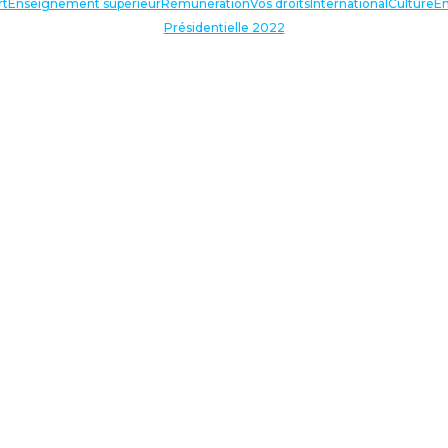
rt
Enseignement supérieur
Rémunération
Vos droits
International
Culture
En
Présidentielle 2022
TERLOCUTEURS
NOS THÉMATIQUES
En lien avec l’actualité
Nos expressions
Agir avec vous
Analyses et décryptages
Baromètre : enquête annuelle
Nos dossiers
TERLOCUTEURS
Recevoir la newsletter