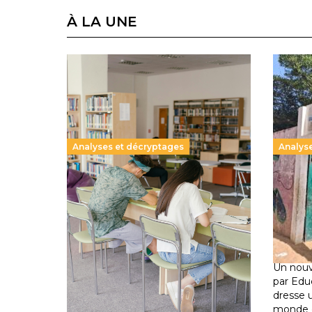
À LA UNE
Analyses et décryptages
Analys
Supérieur privé : une dérive qui
258 mi
met à mal la promesse
de la 
républicaine
climat
11 juillet 2026
-
National
déplac
11 juillet 
Le projet de loi sur la régulation de
l’enseignement supérieur privé met
Un nouv
en lumière l’amplification d’un
par Edu
système qui relègue l’acte
dresse 
pédagogique au superfétatoire, voire
monde o