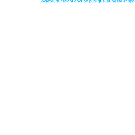
Société
Éducation
Fonction publique
Jeunesse et spo
VOS IN
87 bis avenue Georges Gosnat
94853 Ivry sur Seine Cedex
Tél:
01 56 20 29 50
national@unsa-education.org
VOS IN
ESPACE MILITANT⋅E⋅S