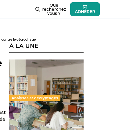
Que
recherchez
ADHÉRER
vous ?
r contre le décrochage
À LA UNE
e
Analyses et décryptages
est
Supérieur privé : une dérive
rée
qui met à mal la promesse
républicaine