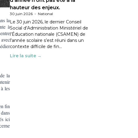
d’année n’ont pas été à la
hauteur des enjeux.
30 juin 2026
-
National
ans la
Le 30 juin 2026, le dernier Conseil
nte à
Social d’Administration Ministériel de
entre
l’Éducation nationale (CSAMEN) de
e avec
l'année scolaire s’est réuni dans un
médier
contexte difficile de fin…
Lire la suite →
de la
tenir
 à les
en fin
e dans
s ici
cerne