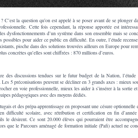
 ? C’est la question qu’on est appelé à se poser avant de se plonger d
ofessionnelle. Cette fois cependant, la réponse apportée est intéressa
rie les dysfonctionnements d’un système dans son ensemble mais se conc
s possibles pour aider ce public en difficulté. En outre, l’étude recens
 existants, pioche dans des solutions trouvées ailleurs en Europe pour re
us concrètes qu’elles sont chiffrées : 870 millions d’euros.
re des discussions tendues sur le futur budget de la Nation, l’étude 
 Les 5 préconisations peuvent se décliner en 3 grands axes : mieux sou
rocher en voie professionnelle, mieux les aider à s’insérer à la sortie et
 équipes pédagogiques avec des moyens dédiés.
rtugais et des prépa-apprentissage en proposant une césure optionnelle 
n difficulté scolaire, avec rétribution et certification en fin d’anné
’ils le désirent. Ce sont 20.000 élèves qui pourraient être accompagné
rs que le Parcours aménagé de formation initiale (Pafi) actuel ne con