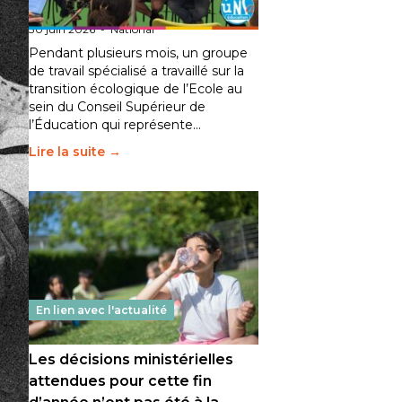
fait bouger les lignes
30 juin 2026
-
National
Pendant plusieurs mois, un groupe
de travail spécialisé a travaillé sur la
transition écologique de l’Ecole au
sein du Conseil Supérieur de
l’Éducation qui représente…
Lire la suite →
En lien avec l'actualité
Les décisions ministérielles
attendues pour cette fin