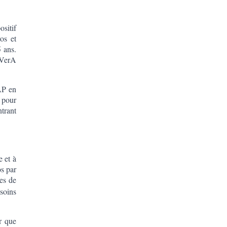
ositif
os et
5 ans.
d VerA
AP en
 pour
ntrant
e et à
os par
es de
soins
er que