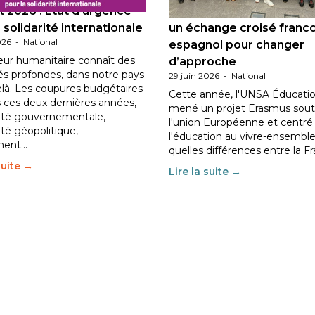
 2026 : État d’urgence
Éducation au vivre-ensem
 solidarité internationale
un échange croisé franc
026
-
National
espagnol pour changer
eur humanitaire connaît des
d’approche
tés profondes, dans notre pays
29 juin 2026
-
National
elà. Les coupures budgétaires
Cette année, l'UNSA Éducatio
 ces deux dernières années,
mené un projet Erasmus sout
ilité gouvernementale,
l'union Européenne et centré
lité géopolitique,
l'éducation au vivre-ensemble
ment…
quelles différences entre la F
suite →
Lire la suite →