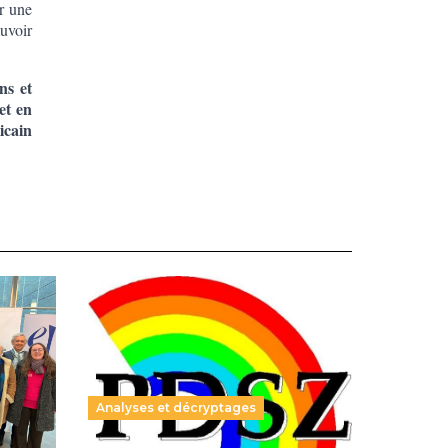
r une
uvoir
ns et
et en
icain
Analyses et décryptages