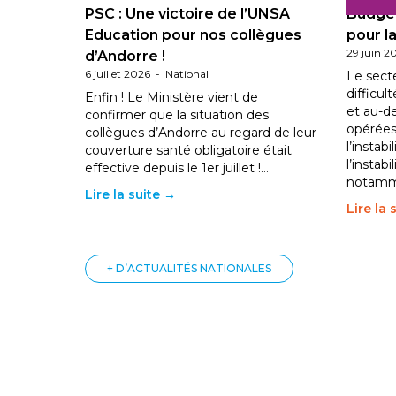
PSC : Une victoire de l’UNSA
Budget
Education pour nos collègues
pour la
29 juin 2
d’Andorre !
6 juillet 2026
-
National
Le sect
difficul
Enfin ! Le Ministère vient de
et au-d
confirmer que la situation des
opérées
collègues d’Andorre au regard de leur
l’instab
couverture santé obligatoire était
l’instabi
effective depuis le 1er juillet !…
notam
Lire la suite →
Lire la 
+ D’ACTUALITÉS NATIONALES