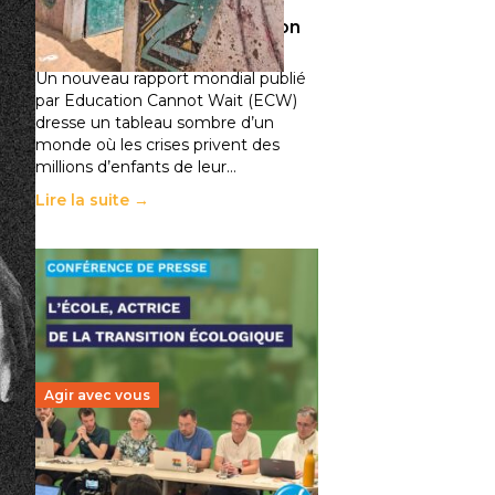
climatiques et des
déplacements de population
11 juillet 2026
-
National
Un nouveau rapport mondial publié
par Education Cannot Wait (ECW)
dresse un tableau sombre d’un
monde où les crises privent des
millions d’enfants de leur…
Lire la suite →
Agir avec vous
Transition écologique de
l’éducation : l’UNSA Éducation