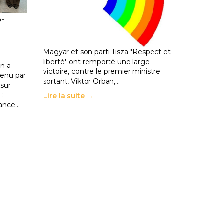
ble :
Hongrie : du changement pour
o-
les politiques éducatives, aussi !
25 juin 2026
-
National
En Hongrie, le conservateur Peter
Magyar et son parti Tisza "Respect et
liberté" ont remporté une large
n a
victoire, contre le premier ministre
enu par
sortant, Viktor Orban,…
 sur
 :
Lire la suite →
rance…