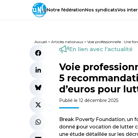
Notre
fédération
Nos
syndicats
Vos
inter
Accueil
>
Articles nationaux
>
Voie professionnelle : Une f
En lien avec l'actualité
Voie profession
5 recommandatio
d’euros pour lut
Publié le 12 décembre 2025
Break Poverty Foundation, un fo
donné pour vocation de lutter c
une étude détaillée sur les décr