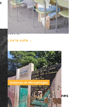
e
11 juillet 2026
-
National
Le projet de loi sur la régulation de
l’enseignement supérieur privé met
en lumière l’amplification d’un
système qui relègue l’acte
pédagogique au superfétatoire,
voire à…
Lire la suite →
Analyses et décryptages
258 millions d’enfants victimes
de la guerre, des chocs