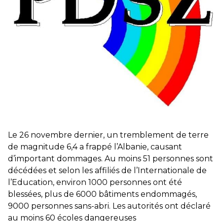
éducatives, aussi !
25 juin 2026
-
National
En Hongrie, le conservateur Peter Magyar et son parti
Tisza "Respect et liberté" ont remporté une large victoire,
contre le premier ministre sortant, Viktor Orban,…
Lire la suite →
+ D’ACTUALITÉS NATIONALES
Le 26 novembre dernier, un tremblement de terre
de magnitude 6,4 a frappé l’Albanie, causant
d’important dommages. Au moins 51 personnes sont
décédées et selon les affiliés de l’Internationale de
l’Education, environ 1000 personnes ont été
blessées, plus de 6000 bâtiments endommagés,
9000 personnes sans-abri. Les autorités ont déclaré
au moins 60 écoles dangereuses