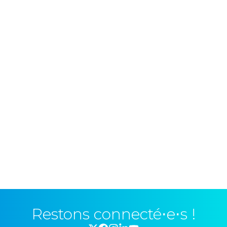
Restons connecté⋅e⋅s !