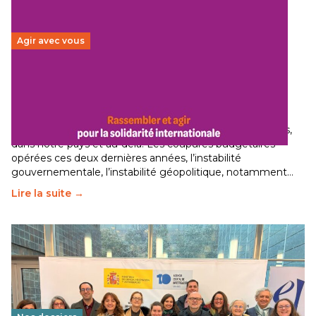
Agir avec vous
Budget 2026 : État d’urgence pour la solidarité
internationale
29 juin 2026
-
National
Le secteur humanitaire connaît des difficultés profondes,
dans notre pays et au-delà. Les coupures budgétaires
opérées ces deux dernières années, l’instabilité
gouvernementale, l’instabilité géopolitique, notamment…
Lire la suite →