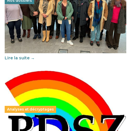
Nos dossiers
Éducation au vivre-ensemble : un échange croisé
franco-espagnol pour changer d’approche
29 juin 2026
-
National
Cette année, l'UNSA Éducation a mené un projet Erasmus
soutenu par l'union Européenne et centré sur l'éducation
au vivre-ensemble : quelles différences entre la France…
Lire la suite →
Analyses et décryptages
Hongrie : du changement pour les politiques