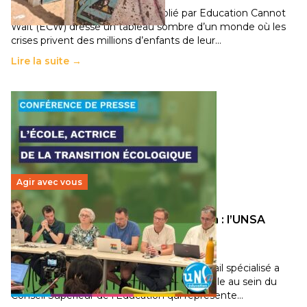
Un nouveau rapport mondial publié par Education Cannot
Wait (ECW) dresse un tableau sombre d’un monde où les
crises privent des millions d’enfants de leur…
Lire la suite →
Agir avec vous
Transition écologique de l’éducation : l’UNSA
Éducation fait bouger les lignes
30 juin 2026
-
National
Pendant plusieurs mois, un groupe de travail spécialisé a
travaillé sur la transition écologique de l’Ecole au sein du
Conseil Supérieur de l’Éducation qui représente…