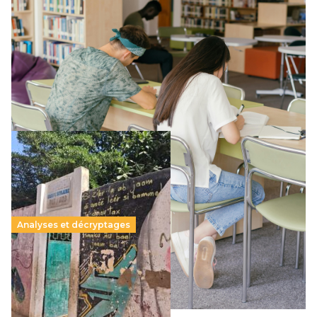
Supérieur privé : une dérive qui met à mal la
promesse républicaine
11 juillet 2026
-
National
Le projet de loi sur la régulation de l’enseignement
supérieur privé met en lumière l’amplification d’un système
qui relègue l’acte pédagogique au superfétatoire, voire à…
Lire la suite →
Analyses et décryptages
258 millions d’enfants victimes de la guerre, des
chocs climatiques et des déplacements de
population
11 juillet 2026
-
National