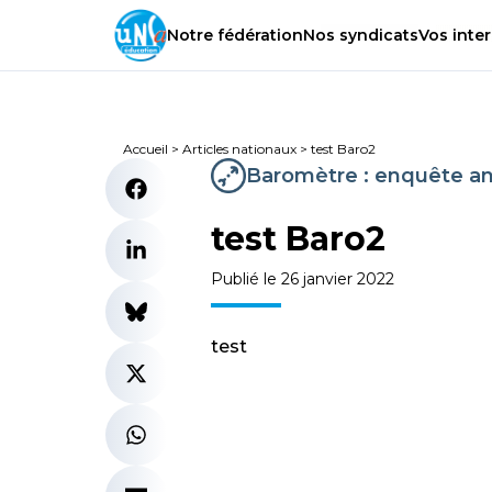
Notre
fédération
Nos
syndicats
Vos
inter
Accueil
>
Articles nationaux
>
test Baro2
Baromètre : enquête an
test Baro2
Publié le 26 janvier 2022
test