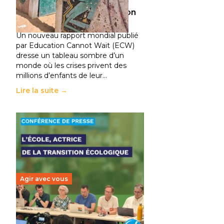
climatiques et des
déplacements de population
11 juillet 2026
-
National
Un nouveau rapport mondial publié
par Education Cannot Wait (ECW)
dresse un tableau sombre d’un
monde où les crises privent des
millions d’enfants de leur…
Lire la suite →
Agir avec vous
Transition écologique de
l’éducation : l’UNSA Éducation