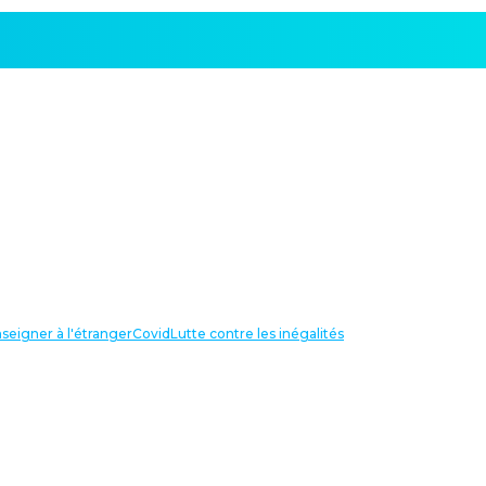
seigner à l'étranger
Covid
Lutte contre les inégalités
LIENS UTILES