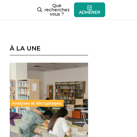
Que
recherchez
ADHÉRER
vous ?
À LA UNE
Analyses et décryptages
Supérieur privé : une dérive
qui met à mal la promesse
républicaine