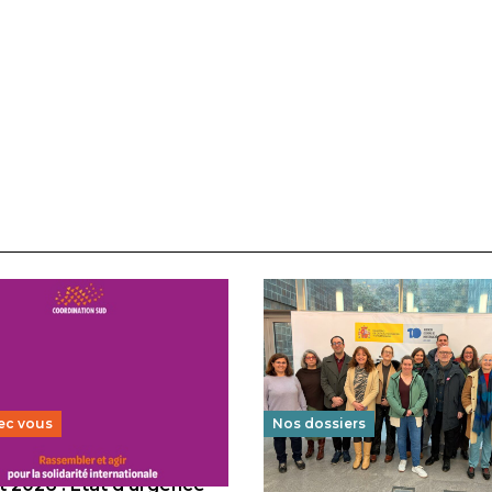
ec vous
Nos dossiers
 2026 : État d’urgence
Éducation au vivre-ensem