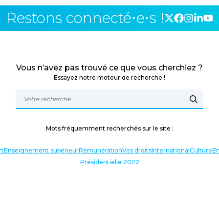
Restons connecté⋅e⋅s !
Vous n’avez pas trouvé ce que vous cherchiez ?
Essayez notre moteur de recherche !
Mots fréquemment recherchés sur le site :
rt
Enseignement supérieur
Rémunération
Vos droits
International
Culture
En
Présidentielle 2022
TERLOCUTEURS
NOS THÉMATIQUES