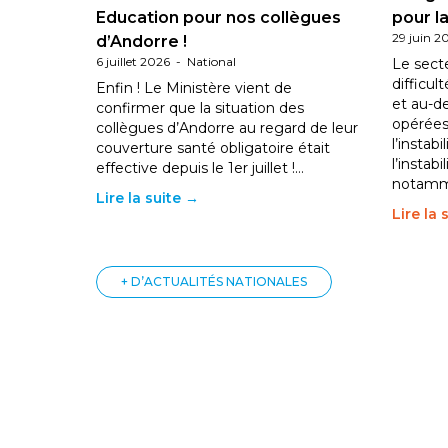
Education pour nos collègues
pour la
29 juin 2
d’Andorre !
6 juillet 2026
-
National
Le sect
difficul
Enfin ! Le Ministère vient de
et au-d
confirmer que la situation des
opérées
collègues d’Andorre au regard de leur
l’instab
couverture santé obligatoire était
l’instabi
effective depuis le 1er juillet !…
notam
Lire la suite →
Lire la 
+ D’ACTUALITÉS NATIONALES