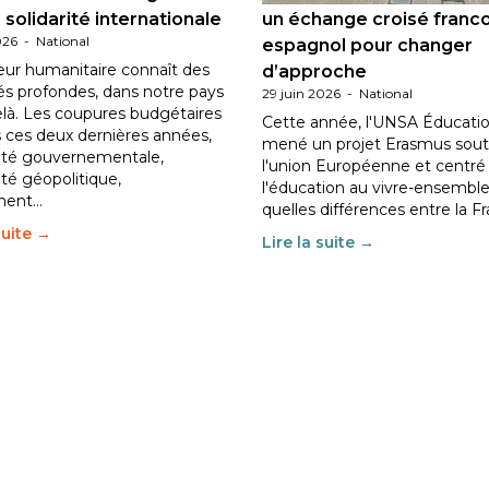
 solidarité internationale
un échange croisé franc
026
-
National
espagnol pour changer
eur humanitaire connaît des
d’approche
tés profondes, dans notre pays
29 juin 2026
-
National
elà. Les coupures budgétaires
Cette année, l'UNSA Éducatio
 ces deux dernières années,
mené un projet Erasmus sout
ilité gouvernementale,
l'union Européenne et centré
lité géopolitique,
l'éducation au vivre-ensemble
ment…
quelles différences entre la F
suite →
Lire la suite →