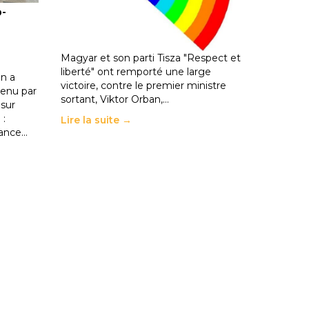
o-
les politiques éducatives, aussi !
25 juin 2026
-
National
En Hongrie, le conservateur Peter
Magyar et son parti Tisza "Respect et
liberté" ont remporté une large
n a
victoire, contre le premier ministre
enu par
sortant, Viktor Orban,…
 sur
 :
Lire la suite →
rance…