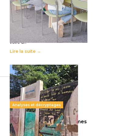
11 juillet 2026
-
National
Le projet de loi sur la régulation de
l’enseignement supérieur privé met
en lumière l’amplification d’un
système qui relègue l’acte
pédagogique au superfétatoire,
voire à…
Lire la suite →
Analyses et décryptages
258 millions d’enfants victimes
de la guerre, des chocs