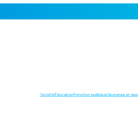
Société
Éducation
Fonction publique
Jeunesse et spo
VOS IN